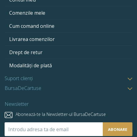
Comenzile mele
Cum comand online
Livrarea comenzilor
Drept de retur
Modalități de plată
Suport clienți
BursaDeCartuse
Newsletter
Abonează-te la Newsletter-ul BursaDeCartuse
Abonează-
ABONARE
te