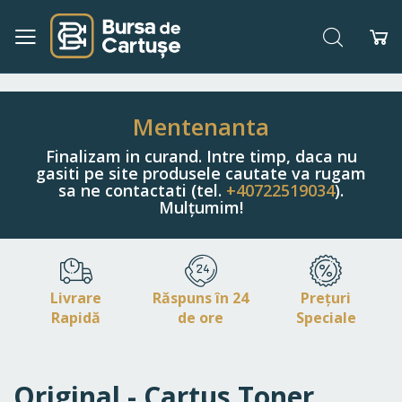
Căutare
Co
Navigați
la
Conținut
Mentenanta
Finalizam in curand. Intre timp, daca nu
gasiti pe site produsele cautate va rugam
sa ne contactati (tel.
+40722519034
).
Mulțumim!
Livrare
Răspuns în 24
Prețuri
Rapidă
de ore
Speciale
Original - Cartus Toner