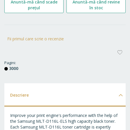
Anuntă-mă când scade
Anuntă-mă când revine
prețul
în stoc
Fii primul care scrie o recenzie
AD
LA
Pagini
3000
FA
Descriere
Improve your print engine's performance with the help of
the Samsung MLT-D116L-ELS high capacity black toner.
Each Samsung MLT-D116L toner cartridge is expertly