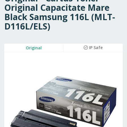
Original Capacitate Mare
Black Samsung 116L (MLT-
D116L/ELS)
Skip
IP Safe
Original
to
the
end
of
the
images
gallery