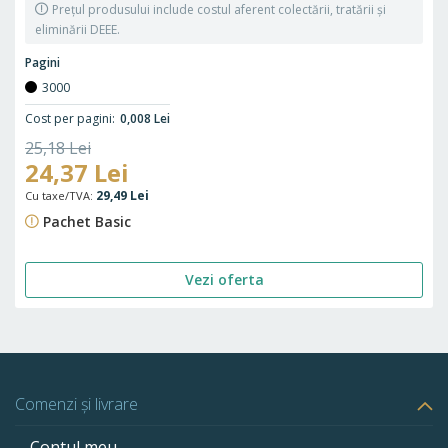
Prețul produsului include costul aferent colectării, tratării și
eliminării DEEE.
Pagini
3000
Cost per pagini
0,008 Lei
Preț
25,18 Lei
Preț
24,37 Lei
standard
30,47 Lei
special
29,49 Lei
Pachet Basic
Vezi oferta
Comenzi și livrare
Contul meu