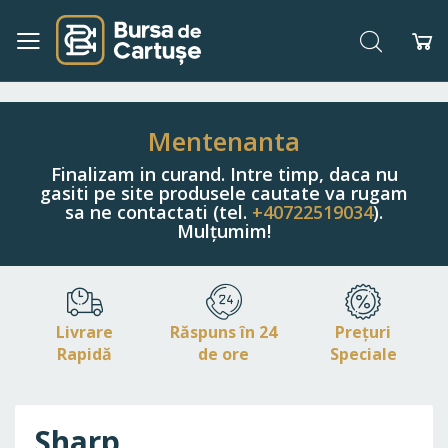
Căutare
Co
Navigați
la
Conținut
Mentenanta
Finalizam in curand. Intre timp, daca nu
gasiti pe site produsele cautate va rugam
sa ne contactati (tel.
+40722519034
).
Mulțumim!
Livrare
Răspuns în 24
Prețuri
Rapidă
de ore
Speciale
Sharp