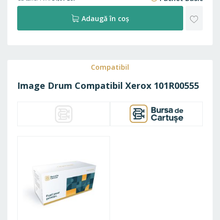
ADAU
Adaugă în coș
LA
FAVO
Compatibil
Image Drum Compatibil Xerox 101R00555