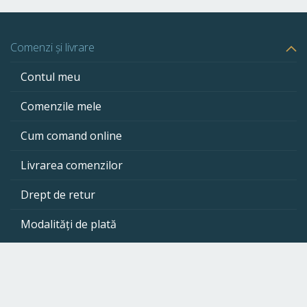
moment
citiți
Comenzi și livrare
pagina
Contul meu
Comenzile mele
Cum comand online
Livrarea comenzilor
Drept de retur
Modalități de plată
Suport clienți
BursaDeCartuse