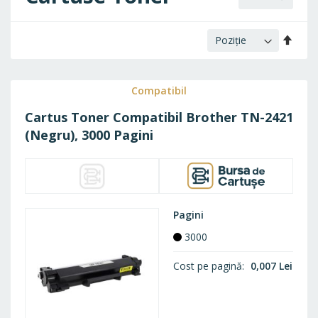
Setaț
desc
Compatibil
Cartus Toner Compatibil Brother TN-2421
(Negru), 3000 Pagini
Pagini
3000
Cost pe pagină
0,007 Lei