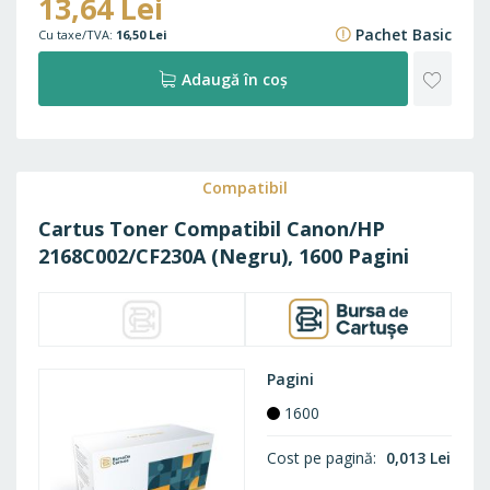
13,64 Lei
17,06 Lei
Pachet Basic
16,50 Lei
ADAU
Adaugă în coș
LA
FAVO
Compatibil
Cartus Toner Compatibil Canon/HP
2168C002/CF230A (Negru), 1600 Pagini
Pagini
1600
Cost pe pagină
0,013 Lei