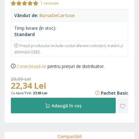
Rating:
1
recenzie
100%
Vândut de
BursaDeCartuse
Timp livrare (în stoc)
Standard
Prețul produsului include costul aferent colectării, tratării și
eliminării DEEE.
Conectează-te
pentru prețuri de distribuitor.
23,09 Lei
22,34 Lei
27,94 Lei
Pachet Basic
27,03 Lei
ADAU
Adaugă în coș
LA
FAVO
Compatibil