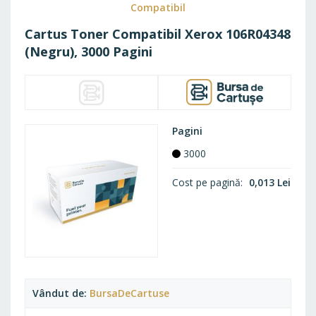
FAVO
Compatibil
Cartus Toner Compatibil Xerox 106R04348
(Negru), 3000 Pagini
Pagini
3000
Cost pe pagină
0,013 Lei
Vândut de
BursaDeCartuse