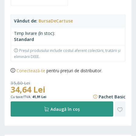
Vândut de
BursaDeCartuse
Timp livrare (în stoc)
Standard
Prețul produsului include costul aferent colectării, tratării și
eliminării DEEE.
Conectează-te
pentru prețuri de distribuitor.
35,80 Lei
34,64 Lei
43,32 Lei
Pachet Basic
41,91 Lei
ADAU
Adaugă în coș
LA