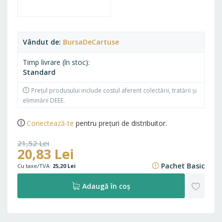
Vândut de
BursaDeCartuse
Timp livrare (în stoc)
Standard
Prețul produsului include costul aferent colectării, tratării și
eliminării DEEE.
Conectează-te
pentru prețuri de distribuitor.
21,52 Lei
20,83 Lei
26,04 Lei
Pachet Basic
25,20 Lei
ADAU
Adaugă în coș
LA