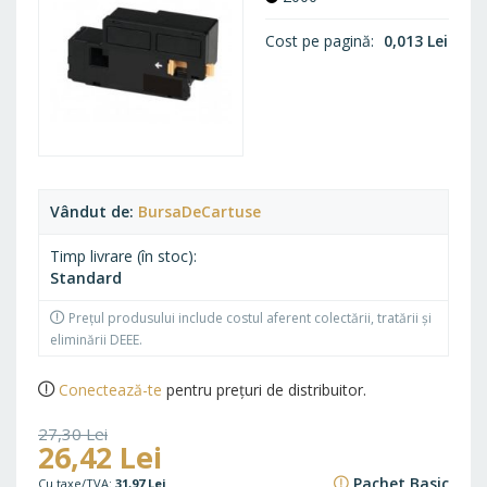
Cost pe pagină
0,013 Lei
Vândut de
BursaDeCartuse
Timp livrare (în stoc)
Standard
Prețul produsului include costul aferent colectării, tratării și
eliminării DEEE.
Conectează-te
pentru prețuri de distribuitor.
27,30 Lei
26,42 Lei
33,03 Lei
Pachet Basic
31,97 Lei