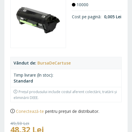
10000
Cost pe pagină
0,005 Lei
Vândut de
BursaDeCartuse
Timp livrare (în stoc)
Standard
Prețul produsului include costul aferent colectării, tratării și
eliminării DEEE.
Conectează-te
pentru prețuri de distribuitor.
49,93 Lei
48,32 Lei
60,42 Lei