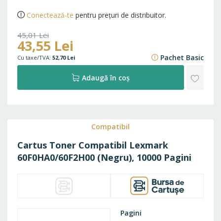
Conectează-te
pentru prețuri de distribuitor.
45,01 Lei
43,55 Lei
54,46 Lei
Pachet Basic
52,70 Lei
ADAU
Adaugă în coș
LA
FAVO
Compatibil
Cartus Toner Compatibil Lexmark
60F0HA0/60F2H00 (Negru), 10000 Pagini
Pagini