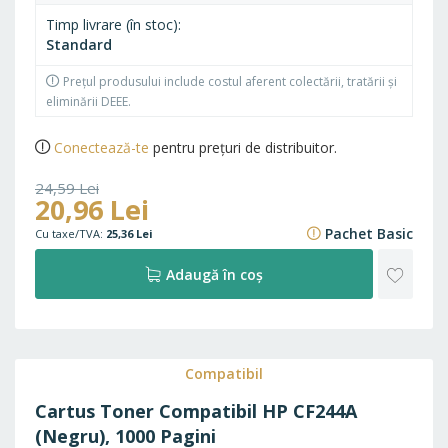
Timp livrare (în stoc)
Standard
Prețul produsului include costul aferent colectării, tratării și
eliminării DEEE.
Conectează-te
pentru prețuri de distribuitor.
24,59 Lei
20,96 Lei
29,75 Lei
Pachet Basic
25,36 Lei
ADAU
Adaugă în coș
LA
FAVO
Compatibil
Cartus Toner Compatibil HP CF244A
(Negru), 1000 Pagini