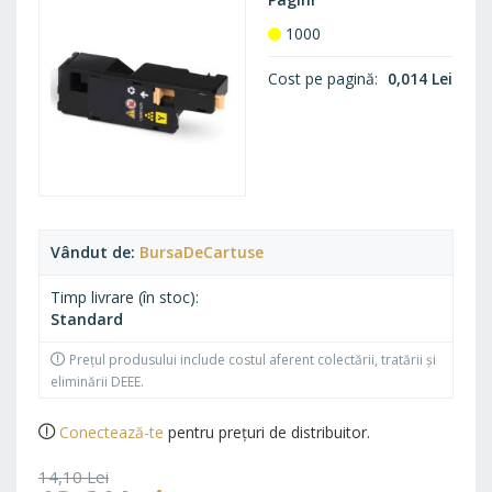
1000
Cost pe pagină
0,014 Lei
Vândut de
BursaDeCartuse
Timp livrare (în stoc)
Standard
Prețul produsului include costul aferent colectării, tratării și
eliminării DEEE.
Conectează-te
pentru prețuri de distribuitor.
14,10 Lei