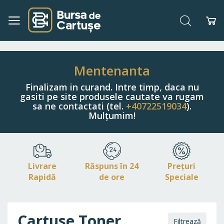
Căutare
Co
Navigați
la
Conținut
Mentenanta
Finalizam in curand. Intre timp, daca nu
gasiti pe site produsele cautate va rugam
sa ne contactati (tel.
+40722519034
).
Mulțumim!
Livrare
Răspuns în 24
Prețuri
Rapidă
de ore
Speciale
Cartuse Toner
Filtrează