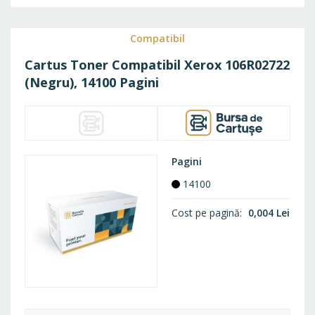
LA
FAVO
Compatibil
Cartus Toner Compatibil Xerox 106R02722
(Negru), 14100 Pagini
Pagini
14100
Cost pe pagină
0,004 Lei