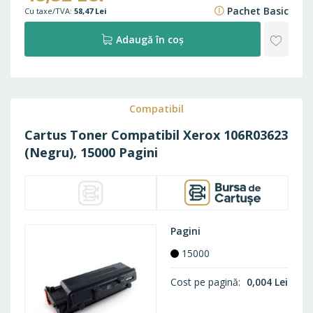
Pachet Basic
58,47 Lei
ADAU
Adaugă în coș
LA
FAVO
Compatibil
Cartus Toner Compatibil Xerox 106R03623
(Negru), 15000 Pagini
Pagini
15000
Cost pe pagină
0,004 Lei