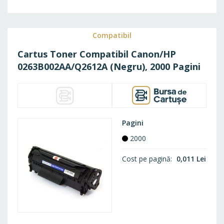
LA
FAVO
Compatibil
Cartus Toner Compatibil Canon/HP
0263B002AA/Q2612A (Negru), 2000 Pagini
Pagini
2000
Cost pe pagină
0,011 Lei