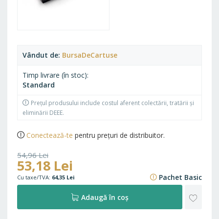
Vândut de
BursaDeCartuse
Timp livrare (în stoc)
Standard
Prețul produsului include costul aferent colectării, tratării și
eliminării DEEE.
Conectează-te
pentru prețuri de distribuitor.
54,96 Lei
53,18 Lei
66,50 Lei
Pachet Basic
64,35 Lei
ADAU
Adaugă în coș