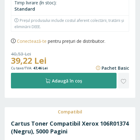
Timp livrare (în stoc)
Standard
Prețul produsului include costul aferent colectării, tratării și
eliminării DEEE.
Conectează-te
pentru prețuri de distribuitor.
40,53 Lei
39,22 Lei
49,04 Lei
Pachet Basic
47,46 Lei
ADAU
Adaugă în coș
LA
FAVO
Compatibil
Cartus Toner Compatibil Xerox 106R01374
(Negru), 5000 Pagini