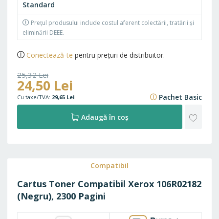
Standard
Prețul produsului include costul aferent colectării, tratării și
eliminării DEEE.
Conectează-te
pentru prețuri de distribuitor.
25,32 Lei
24,50 Lei
30,64 Lei
Pachet Basic
29,65 Lei
ADAU
Adaugă în coș
LA
FAVO
Compatibil
Cartus Toner Compatibil Xerox 106R02182
(Negru), 2300 Pagini