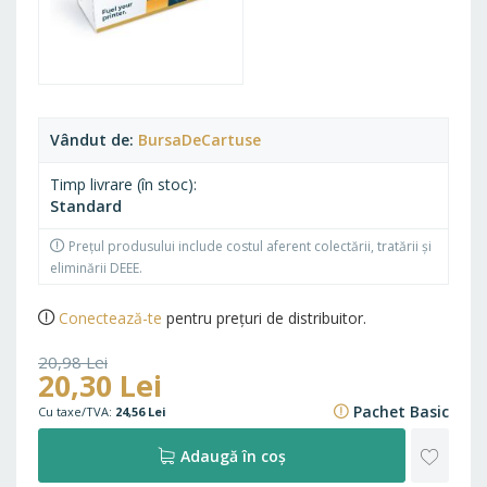
Vândut de
BursaDeCartuse
Timp livrare (în stoc)
Standard
Prețul produsului include costul aferent colectării, tratării și
eliminării DEEE.
Conectează-te
pentru prețuri de distribuitor.
20,98 Lei
20,30 Lei
25,39 Lei
Pachet Basic
24,56 Lei
ADAU
Adaugă în coș