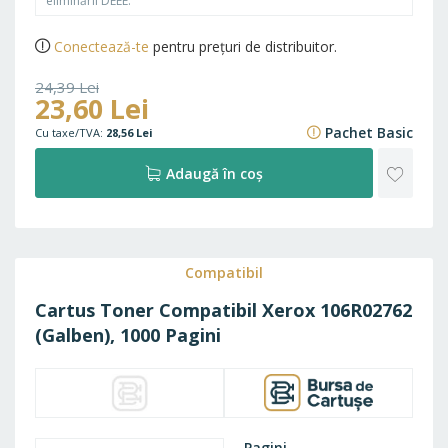
eliminării DEEE.
Conectează-te
pentru prețuri de distribuitor.
24,39 Lei
23,60 Lei
29,51 Lei
Pachet Basic
28,56 Lei
ADAU
Adaugă în coș
LA
FAVO
Compatibil
Cartus Toner Compatibil Xerox 106R02762
(Galben), 1000 Pagini
Pagini