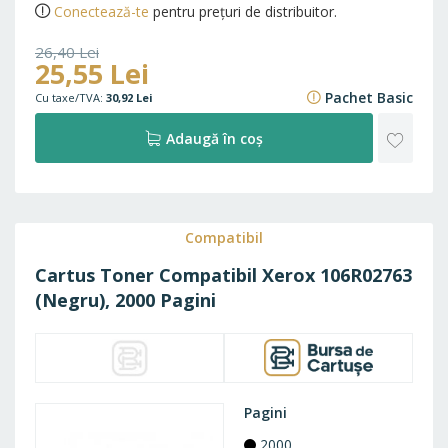
Conectează-te
pentru prețuri de distribuitor.
26,40 Lei
25,55 Lei
31,94 Lei
Pachet Basic
30,92 Lei
ADAU
Adaugă în coș
LA
FAVO
Compatibil
Cartus Toner Compatibil Xerox 106R02763
(Negru), 2000 Pagini
Pagini
2000