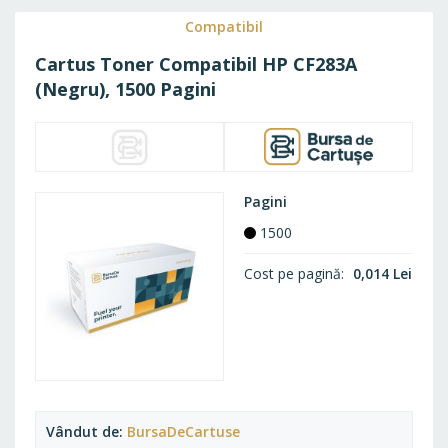
FAVO
Compatibil
Cartus Toner Compatibil HP CF283A
(Negru), 1500 Pagini
Pagini
1500
Cost pe pagină
0,014 Lei
Vândut de
BursaDeCartuse