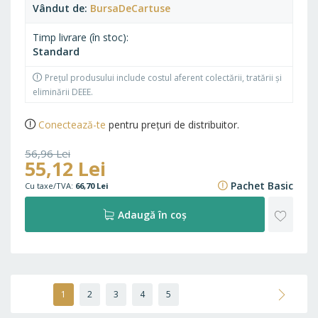
Vândut de
BursaDeCartuse
Timp livrare (în stoc)
Standard
Prețul produsului include costul aferent colectării, tratării și
eliminării DEEE.
Conectează-te
pentru prețuri de distribuitor.
56,96 Lei
55,12 Lei
68,92 Lei
Pachet Basic
66,70 Lei
ADAU
Adaugă în coș
LA
FAVO
Pagină
În
Pagină
Pagină
Pagină
Pagină
Pagină
Următo
1
2
3
4
5
acest