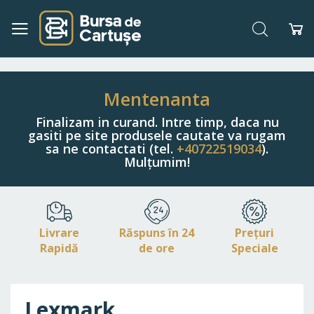
Căutare
Co
Navigați
la
Conținut
Mentenanta
Finalizam in curand. Intre timp, daca nu
gasiti pe site produsele cautate va rugam
sa ne contactati (tel.
+40722519034
).
Mulțumim!
Livrare
Răspuns în 24
Prețuri
Rapidă
de ore
Speciale
Lexmark