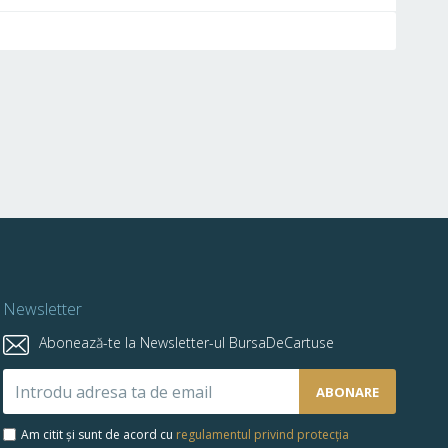
Newsletter
Abonează-te la Newsletter-ul BursaDeCartuse
Abonează-
ABONARE
te
la
Am citit și sunt de acord cu
regulamentul privind protecția
newsletter-