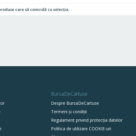
produse care să coincidă cu selecția.
BursaDeCartuse
lor
Despre BursaDeCartuse
e
Termeni și condiții
Regulament privind protecția datelor
e
Politica de utilizare COOKIE-uri