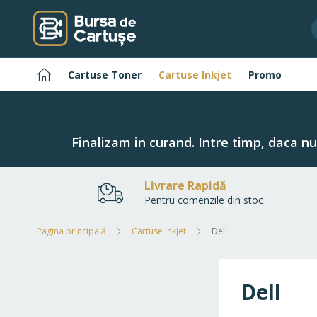
Navigați
la
Conținut
Pagina
Cartuse Toner
Cartuse Inkjet
Promo
principală
Finalizam in curand. Intre timp, daca n
Livrare Rapidă
Pentru comenzile din stoc
Pagina principală
Cartuse Inkjet
Dell
Dell