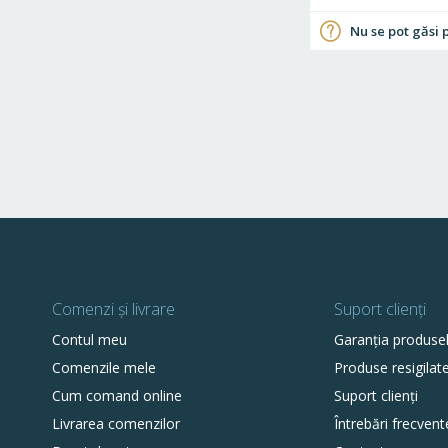
Nu se pot găsi 
Comenzi și livrare
Suport clienți
Contul meu
Garanția produse
Comenzile mele
Produse resigilat
Cum comand online
Suport clienți
Livrarea comenzilor
Întrebări frecvent