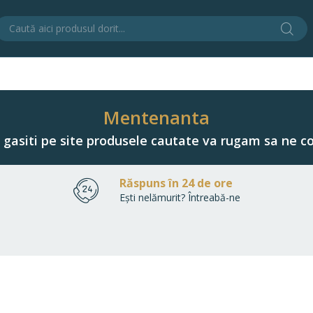
Cău
C
Mentenanta
u gasiti pe site produsele cautate va rugam sa ne co
Răspuns în 24 de ore
Ești nelămurit? Întreabă-ne