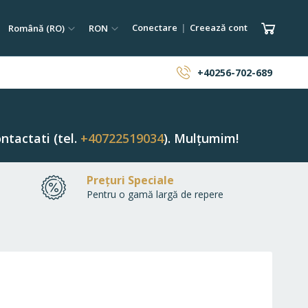
tare
Limba
Monedă
Coșul 
Conectare
Creează cont
Română (RO)
RON
ăutare
+40256-702-689
ntactati (tel.
+40722519034
). Mulțumim!
Prețuri Speciale
Pentru o gamă largă de repere