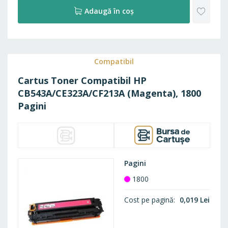
ADAU
Adaugă în coș
LA
FAVO
Compatibil
Cartus Toner Compatibil HP
CB543A/CE323A/CF213A (Magenta), 1800
Pagini
Pagini
1800
Cost pe pagină
0,019 Lei