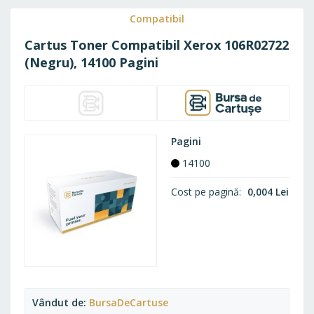
FAVO
Compatibil
Cartus Toner Compatibil Xerox 106R02722
(Negru), 14100 Pagini
Pagini
14100
Cost pe pagină
0,004 Lei
Vândut de
BursaDeCartuse