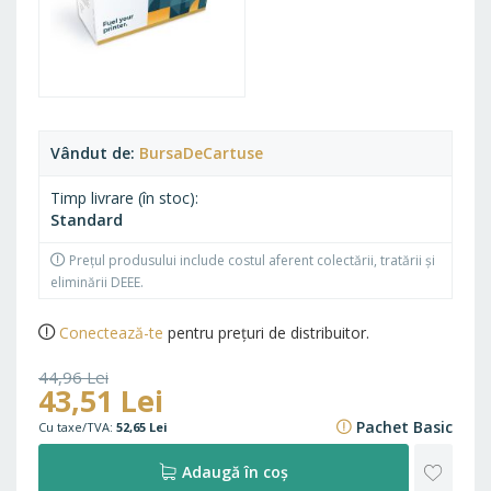
Vândut de
BursaDeCartuse
Timp livrare (în stoc)
Standard
Prețul produsului include costul aferent colectării, tratării și
eliminării DEEE.
Conectează-te
pentru prețuri de distribuitor.
44,96 Lei
43,51 Lei
54,40 Lei
Pachet Basic
52,65 Lei
ADAU
Adaugă în coș