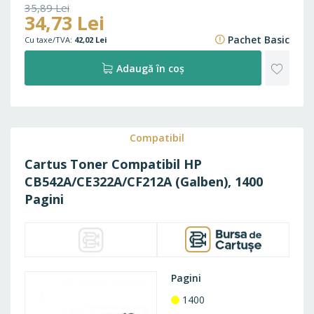
35,89 Lei
34,73 Lei
43,43 Lei
Pachet Basic
42,02 Lei
ADAU
Adaugă în coș
LA
FAVO
Compatibil
Cartus Toner Compatibil HP
CB542A/CE322A/CF212A (Galben), 1400
Pagini
Pagini
1400