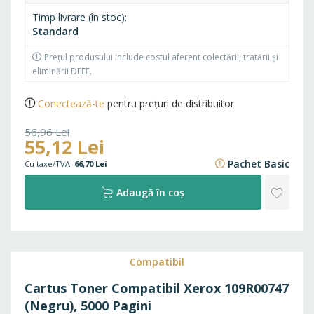
Timp livrare (în stoc)
Standard
Prețul produsului include costul aferent colectării, tratării și
eliminării DEEE.
Conectează-te
pentru prețuri de distribuitor.
56,96 Lei
55,12 Lei
68,92 Lei
Pachet Basic
66,70 Lei
ADAU
Adaugă în coș
LA
FAVO
Compatibil
Cartus Toner Compatibil Xerox 109R00747
(Negru), 5000 Pagini