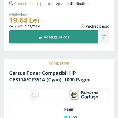
Conectează-te
pentru prețuri de distribuitor.
20,30 Lei
19,64 Lei
24,56 Lei
Pachet Basic
23,76 Lei
ADAU
Adaugă în coș
LA
FAVO
Compatibil
Cartus Toner Compatibil HP
CE311A/CF351A (Cyan), 1000 Pagini
Pagini
1000