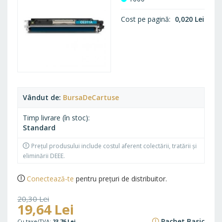
Cost pe pagină
0,020 Lei
Vândut de
BursaDeCartuse
Timp livrare (în stoc)
Standard
Prețul produsului include costul aferent colectării, tratării și
eliminării DEEE.
Conectează-te
pentru prețuri de distribuitor.
20,30 Lei
19,64 Lei
24,56 Lei
Pachet Basic
23,76 Lei