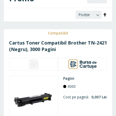
Setaț
desc
Compatibil
Cartus Toner Compatibil Brother TN-2421
(Negru), 3000 Pagini
Pagini
3000
Cost pe pagină
0,007 Lei