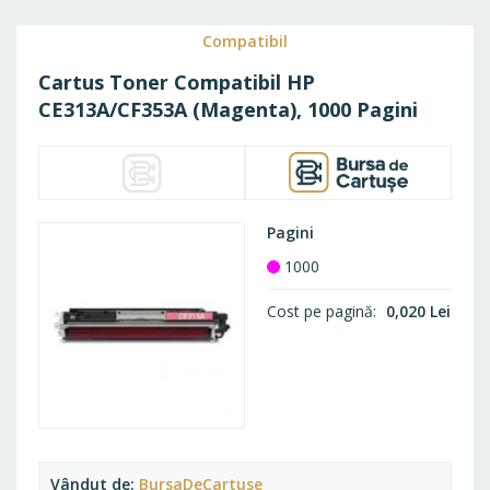
FAVO
Compatibil
Cartus Toner Compatibil HP
CE313A/CF353A (Magenta), 1000 Pagini
Pagini
1000
Cost pe pagină
0,020 Lei
Vândut de
BursaDeCartuse