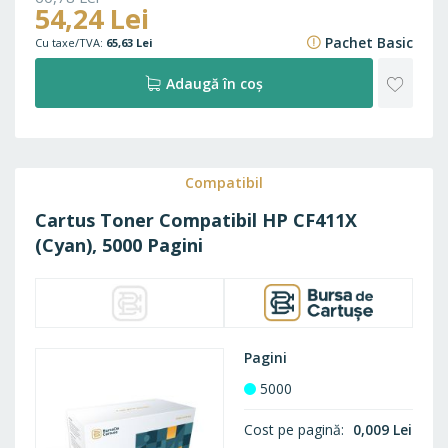
54,24 Lei
73,54 Lei
Pachet Basic
65,63 Lei
ADAU
Adaugă în coș
LA
FAVO
Compatibil
Cartus Toner Compatibil HP CF411X
(Cyan), 5000 Pagini
Pagini
5000
Cost pe pagină
0,009 Lei