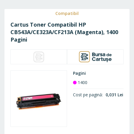
FAVO
Compatibil
Cartus Toner Compatibil HP
CB543A/CE323A/CF213A (Magenta), 1400
Pagini
Pagini
1400
Cost pe pagină
0,031 Lei