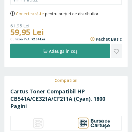
eliminării DEEE.
Conectează-te
pentru prețuri de distribuitor.
61,95 Lei
59,95 Lei
74,96 Lei
Pachet Basic
72,54 Lei
ADAU
Adaugă în coș
LA
FAVO
Compatibil
Cartus Toner Compatibil HP
CB541A/CE321A/CF211A (Cyan), 1800
Pagini