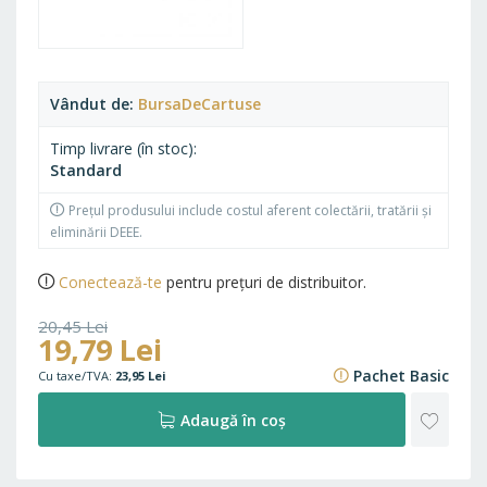
Vândut de
BursaDeCartuse
Timp livrare (în stoc)
Standard
Prețul produsului include costul aferent colectării, tratării și
eliminării DEEE.
Conectează-te
pentru prețuri de distribuitor.
20,45 Lei
19,79 Lei
24,74 Lei
Pachet Basic
23,95 Lei
ADAU
Adaugă în coș
LA