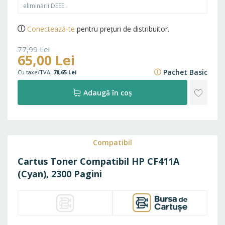
eliminării DEEE.
Conectează-te
pentru prețuri de distribuitor.
77,99 Lei
65,00 Lei
94,37 Lei
Pachet Basic
78,65 Lei
ADAU
Adaugă în coș
LA
FAVO
Compatibil
Cartus Toner Compatibil HP CF411A
(Cyan), 2300 Pagini