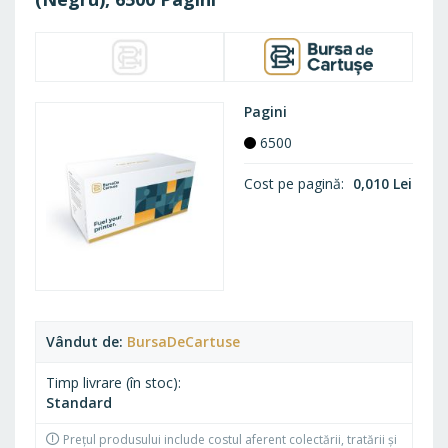
Pagini
6500
Cost pe pagină
0,010 Lei
Vândut de
BursaDeCartuse
Timp livrare (în stoc)
Standard
Prețul produsului include costul aferent colectării, tratării și