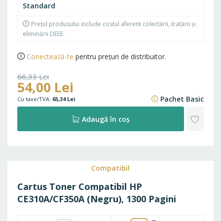
Standard
Prețul produsului include costul aferent colectării, tratării și
eliminării DEEE.
Conectează-te
pentru prețuri de distribuitor.
66,33 Lei
54,00 Lei
80,26 Lei
Pachet Basic
65,34 Lei
ADAU
Adaugă în coș
LA
FAVO
Compatibil
Cartus Toner Compatibil HP
CE310A/CF350A (Negru), 1300 Pagini