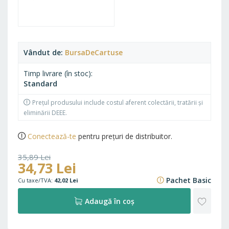
Vândut de
BursaDeCartuse
Timp livrare (în stoc)
Standard
Prețul produsului include costul aferent colectării, tratării și
eliminării DEEE.
Conectează-te
pentru prețuri de distribuitor.
35,89 Lei
34,73 Lei
43,43 Lei
Pachet Basic
42,02 Lei
ADAU
Adaugă în coș
LA