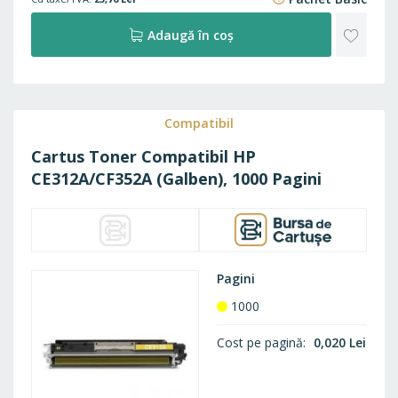
ADAU
Adaugă în coș
LA
FAVO
Compatibil
Cartus Toner Compatibil HP
CE312A/CF352A (Galben), 1000 Pagini
Pagini
1000
Cost pe pagină
0,020 Lei