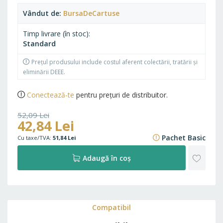
Vândut de
BursaDeCartuse
Timp livrare (în stoc)
Standard
Prețul produsului include costul aferent colectării, tratării și
eliminării DEEE.
Conectează-te
pentru prețuri de distribuitor.
52,09 Lei
42,84 Lei
63,03 Lei
Pachet Basic
51,84 Lei
ADAU
Adaugă în coș
LA
FAVO
Compatibil