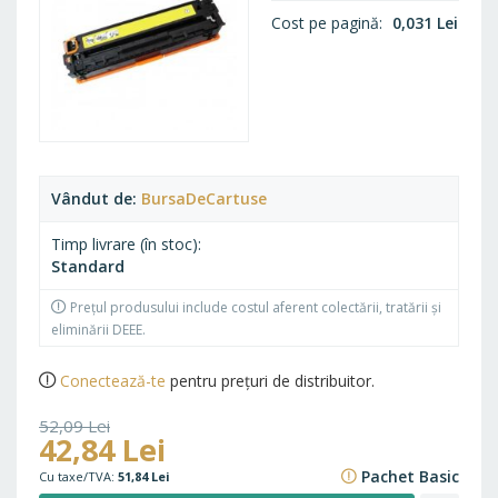
Cost pe pagină
0,031 Lei
Vândut de
BursaDeCartuse
Timp livrare (în stoc)
Standard
Prețul produsului include costul aferent colectării, tratării și
eliminării DEEE.
Conectează-te
pentru prețuri de distribuitor.
52,09 Lei
42,84 Lei
63,03 Lei
Pachet Basic
51,84 Lei