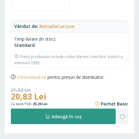
Vândut de
BursaDeCartuse
Timp livrare (în stoc)
Standard
Prețul produsului include costul aferent colectării, tratării și
eliminării DEEE.
Conectează-te
pentru prețuri de distribuitor.
21,52 Lei
20,83 Lei
26,04 Lei
Pachet Basic
25,20 Lei
ADAU
Adaugă în coș
LA