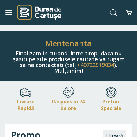
Căutare
Co
Navigați
la
Conținut
Mentenanta
Finalizam in curand. Intre timp, daca nu
gasiti pe site produsele cautate va rugam
sa ne contactati (tel.
+40722519034
).
Mulțumim!
Livrare
Răspuns în 24
Prețuri
Rapidă
de ore
Speciale
Promo
Filtrează