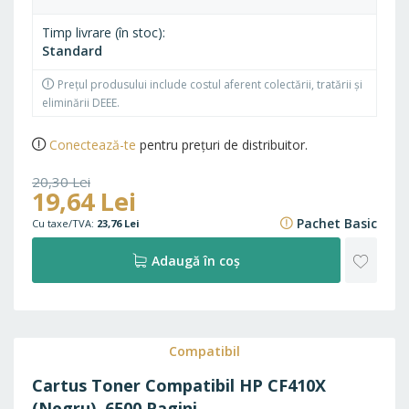
Timp livrare (în stoc)
Standard
Prețul produsului include costul aferent colectării, tratării și
eliminării DEEE.
Conectează-te
pentru prețuri de distribuitor.
20,30 Lei
19,64 Lei
24,56 Lei
Pachet Basic
23,76 Lei
ADAU
Adaugă în coș
LA
FAVO
Compatibil
Cartus Toner Compatibil HP CF410X
(Negru), 6500 Pagini