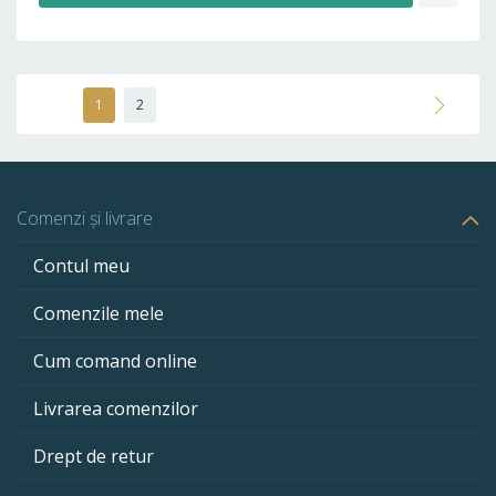
LA
FAVO
Pagină
În
Pagină
Pagină
Următo
1
2
acest
moment
citiți
Comenzi și livrare
pagina
Contul meu
Comenzile mele
Cum comand online
Livrarea comenzilor
Drept de retur