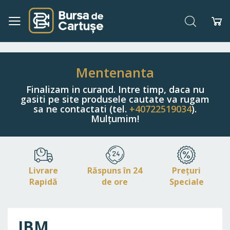
Căutare
Co
Navigați
la
Conținut
Mentenanta
Finalizam in curand. Intre timp, daca nu
gasiti pe site produsele cautate va rugam
sa ne contactati (tel.
+40722519034
).
Mulțumim!
Livrare
Răspuns în 24
Prețuri
Rapidă
de ore
Speciale
IBM