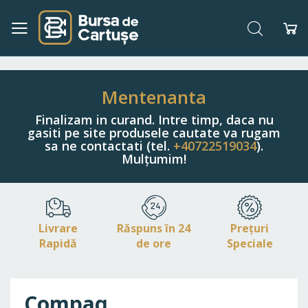
Căutare
Co
Navigați
la
Conținut
Mentenanta
Finalizam in curand. Intre timp, daca nu
gasiti pe site produsele cautate va rugam
sa ne contactati (tel.
+40722519034
).
Mulțumim!
Livrare
Răspuns în 24
Prețuri
Rapidă
de ore
Speciale
Compaq