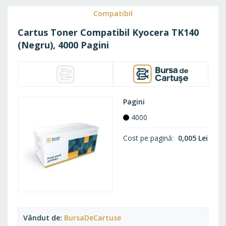
FAVO
Compatibil
Cartus Toner Compatibil Kyocera TK140
(Negru), 4000 Pagini
Pagini
4000
Cost pe pagină
0,005 Lei
Vândut de
BursaDeCartuse