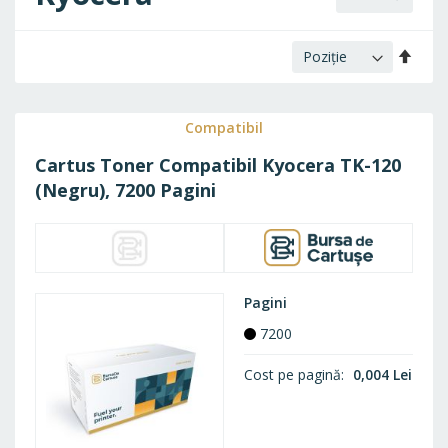
Setaț
desc
Compatibil
Cartus Toner Compatibil Kyocera TK-120
(Negru), 7200 Pagini
Pagini
7200
Cost pe pagină
0,004 Lei