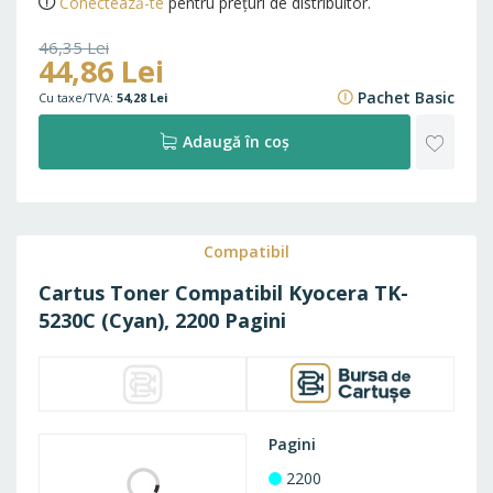
14500
Cost pe pagină
0,003 Lei
Vândut de
BursaDeCartuse
Timp livrare (în stoc)
Standard
Prețul produsului include costul aferent colectării, tratării și
eliminării DEEE.
Conectează-te
pentru prețuri de distribuitor.
46,35 Lei