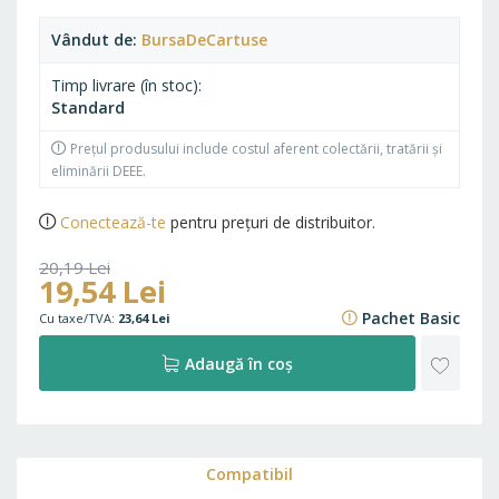
Pagini
7200
Cost pe pagină
0,003 Lei
Vândut de
BursaDeCartuse
Timp livrare (în stoc)
Standard
Prețul produsului include costul aferent colectării, tratării și
eliminării DEEE.