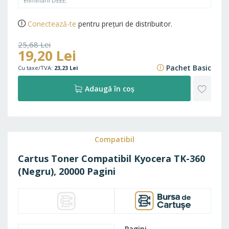
eliminării DEEE.
Conectează-te
pentru prețuri de distribuitor.
25,68 Lei
19,20 Lei
31,07 Lei
Pachet Basic
23,23 Lei
ADAU
Adaugă în coș
LA
FAVO
Compatibil
Cartus Toner Compatibil Kyocera TK-360
(Negru), 20000 Pagini
Pagini