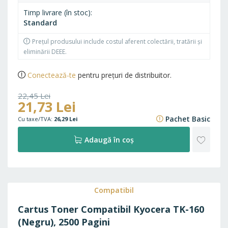
Timp livrare (în stoc)
Standard
Prețul produsului include costul aferent colectării, tratării și
eliminării DEEE.
Conectează-te
pentru prețuri de distribuitor.
22,45 Lei
21,73 Lei
27,16 Lei
Pachet Basic
26,29 Lei
ADAU
Adaugă în coș
LA
FAVO
Compatibil
Cartus Toner Compatibil Kyocera TK-160
(Negru), 2500 Pagini