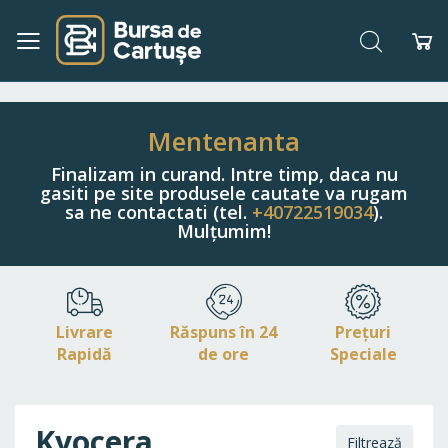
Căutare
Co
Navigați
la
Conținut
Mentenanta
Finalizam in curand. Intre timp, daca nu
gasiti pe site produsele cautate va rugam
sa ne contactati (tel.
+40722519034
).
Mulțumim!
Livrare
Răspuns în 24
Prețuri
Rapidă
de ore
Speciale
Kyocera
Filtrează