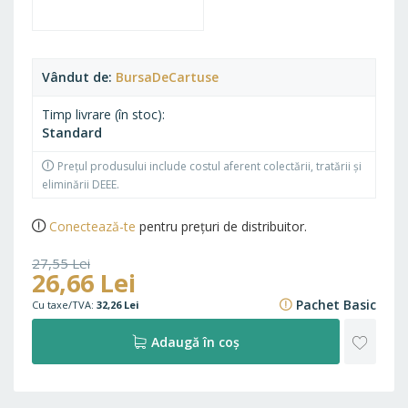
Vândut de
BursaDeCartuse
Timp livrare (în stoc)
Standard
Prețul produsului include costul aferent colectării, tratării și
eliminării DEEE.
Conectează-te
pentru prețuri de distribuitor.
27,55 Lei
26,66 Lei
33,34 Lei
Pachet Basic
32,26 Lei
ADAU
Adaugă în coș
LA