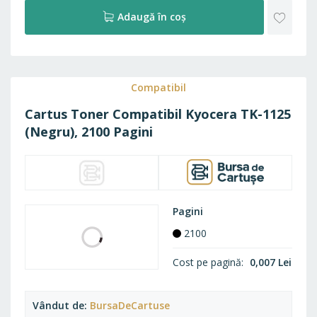
18,58 Lei
13,68 Lei
22,48 Lei
Pachet Basic
16,55 Lei
ADAU
Adaugă în coș
LA
FAVO
Compatibil
Cartus Toner Compatibil Kyocera TK-1125
(Negru), 2100 Pagini
Pagini
2100