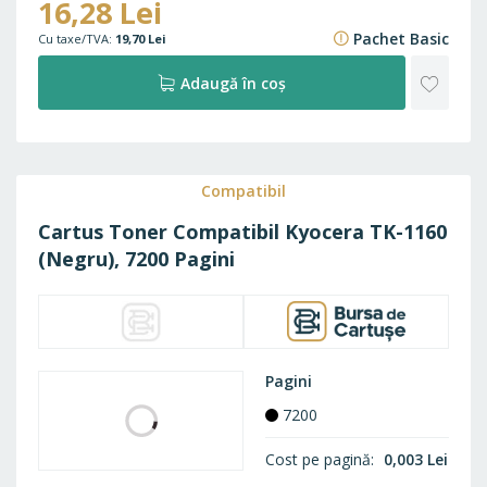
Timp livrare (în stoc)
Standard
Prețul produsului include costul aferent colectării, tratării și
eliminării DEEE.
Conectează-te
pentru prețuri de distribuitor.
16,83 Lei
16,28 Lei
20,36 Lei
Pachet Basic
19,70 Lei
ADAU
Adaugă în coș
LA
FAVO
Compatibil
Cartus Toner Compatibil Kyocera TK-1160
(Negru), 7200 Pagini