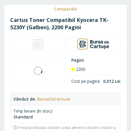
Vândut de
BursaDeCartuse
Timp livrare (în stoc)
Standard
Prețul produsului include costul aferent colectării, tratării și
eliminării DEEE.
Conectează-te
pentru prețuri de distribuitor.
26,70 Lei
25,84 Lei
32,31 Lei
Pachet Basic
31,27 Lei
ADAU
Adaugă în coș