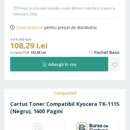
Prețul produsului include costul aferent colectării, tratării și
eliminării DEEE.
Conectează-te
pentru prețuri de distribuitor.
111,90 Lei
108,29 Lei
135,40 Lei
Pachet Basic
131,03 Lei
ADAU
Adaugă în coș
LA
FAVO
Compatibil
Cartus Toner Compatibil Kyocera TK-1115
(Negru), 1600 Pagini