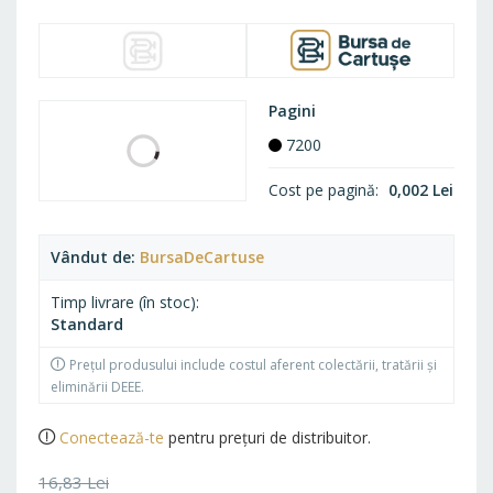
FAVO
Compatibil
Cartus Toner Compatibil Kyocera TK-1140
(Negru), 7200 Pagini
Pagini
7200
Cost pe pagină
0,002 Lei
Vândut de
BursaDeCartuse