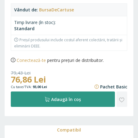
Vândut de
BursaDeCartuse
Timp livrare (în stoc)
Standard
Prețul produsului include costul aferent colectării, tratării și
eliminării DEEE.
Conectează-te
pentru prețuri de distribuitor.
79,43 Lei
76,86 Lei
96,11 Lei
Pachet Basic
93,00 Lei
ADAU
Adaugă în coș
LA
FAVO
Compatibil