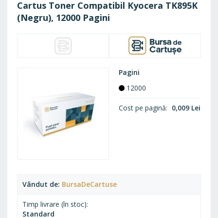
Cartus Toner Compatibil Kyocera TK895K
(Negru), 12000 Pagini
Pagini
12000
Cost pe pagină
0,009 Lei
Vândut de
BursaDeCartuse
Timp livrare (în stoc)
Standard