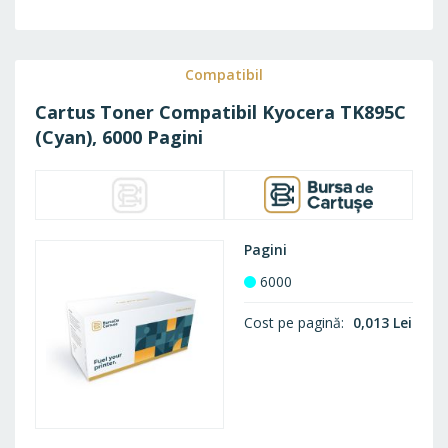
LA
FAVO
Compatibil
Cartus Toner Compatibil Kyocera TK895C
(Cyan), 6000 Pagini
Pagini
6000
Cost pe pagină
0,013 Lei