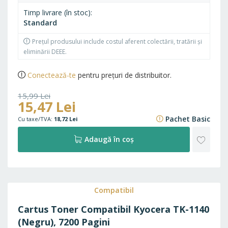
Cost pe pagină
0,007 Lei
Vândut de
BursaDeCartuse
Timp livrare (în stoc)
Standard
Prețul produsului include costul aferent colectării, tratării și
eliminării DEEE.
Conectează-te
pentru prețuri de distribuitor.
15,99 Lei
15,47 Lei
19,35 Lei
Pachet Basic
18,72 Lei
ADAU
Adaugă în coș
LA