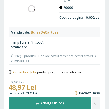
20000
Cost pe pagină
0,002 Lei
Vândut de
BursaDeCartuse
Timp livrare (în stoc)
Standard
Prețul produsului include costul aferent colectării, tratării și
eliminării DEEE.
Conectează-te
pentru prețuri de distribuitor.
50,60 Lei
48,97 Lei
61,23 Lei
Pachet Basic
59,25 Lei
ADAU
Adaugă în coș