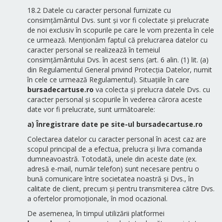
18.2 Datele cu caracter personal furnizate cu
consimțământul Dvs. sunt și vor fi colectate și prelucrate
de noi exclusiv în scopurile pe care le vom prezenta în cele
ce urmează. Menționăm faptul că prelucrarea datelor cu
caracter personal se realizează în temeiul
consimțământului Dvs. în acest sens (art. 6 alin. (1) lit. (a)
din Regulamentul General privind Protecția Datelor, numit
în cele ce urmează Regulamentul). Situațiile în care
bursadecartuse.ro
va colecta și prelucra datele Dvs. cu
caracter personal și scopurile în vederea cărora aceste
date vor fi prelucrate, sunt următoarele:
a) Înregistrare date pe site-ul bursadecartuse.ro
Colectarea datelor cu caracter personal în acest caz are
scopul principal de a efectua, prelucra și livra comanda
dumneavoastră. Totodată, unele din aceste date (ex.
adresă e-mail, număr telefon) sunt necesare pentru o
bună comunicare între societatea noastră și Dvs., în
calitate de client, precum și pentru transmiterea către Dvs.
a ofertelor promoționale, în mod ocazional.
De asemenea, în timpul utilizării platformei