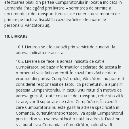
efectuarea plății din partea Cumpărătorului în locația indicată în
Comandă (înțelegând prin livrare – semnarea de primire a
documentului de transport furnizat de curier sau semnarea de
primire pe factura fiscală în cazul livrărilor efectuate de
personalul Vânzătorului).
10. LIVRARE
10.1 Livrarea se efectuează prin servicii de curierat, la
adresa indicata de acesta.
10.2 Livrarea se face la adresa indicată de către
Cumpărător, pe baza informațiilor declarate de acesta în
momentul validării comenzii. În cazul furnizării de date
eronate din partea Cumpărătorului, Vânzătorul nu poate fi
considerat responsabil de faptul că pachetul nu a ajuns în
posesia Cumpărătorului. În cazul unui retur din motive de
adresa greșită, toate costurile de transport, retur și o altă
livrare, vor fi suportate de către Cumpărător. În cazul în
care Cumpărătorul nu este găsit la adresa specificată în
Comandă, curierul/transportatorul va apela Cumpărătorul
prin telefon sau va reveni încă o dată la adresă. Dacă nu
s-a putut livra Comanda la Cumpărător, coletul va fi