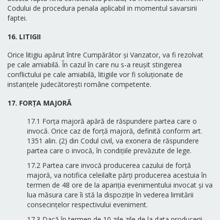
Codului de procedura penala aplicabil in momentul savarsirii
faptei.
16. LITIGII
Orice litigiu apărut între Cumpărător și Vanzator, va fi rezolvat
pe cale amiabilă. În cazul în care nu s-a reușit stingerea
conflictului pe cale amiabilă, litigiile vor fi soluționate de
instanțele judecătorești române competente.
17. FORȚA MAJORĂ
17.1 Forța majoră apără de răspundere partea care o
invocă. Orice caz de forţă majoră, definită conform art.
1351 alin. (2) din Codul civil, va exonera de răspundere
partea care o invocă, în condiţiile prevăzute de lege.
17.2 Partea care invocă producerea cazului de forță
majoră, va notifica celeilalte părți producerea acestuia în
termen de 48 ore de la apariția evenimentului invocat şi va
lua măsura care îi stă la dispoziţie în vederea limitării
consecinţelor respectivului eveniment.
17.3 Dacă în termen de 10 zile zile de la data producerii