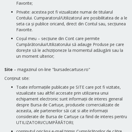
Favorite;
Private: acestea pot fi vizualizate numai de titularul
Contului. Cumparatorul/Utilizatorul are posibilitatea de a le
seta ca și publice oricand, direct din Contul sau, secțiunea
Favorite.
Coșul meu – secțiune din Cont care permite
Cumpărătorului/Utilizatorului să adauge Produse pe care
dorește să le achiziționeze la momentul adăugării sau la
un moment ulterior;
Site
– magazinul on-line "bursadecartuse.ro"
Conținut site:
Toate informațiile publicate pe SITE care pot fi vizitate,
vizualizate sau altfel accesate prin utilizarea unui
echipament electronic sunt informații de interes general
despre Bursa de Cartușe, produsele comercializate de
aceasta, ale partenerilor săi cat si alte informații
considerate de Bursa de Cartușe ca fiind de interes pentru
UTILIZATORI/CUMPĂRĂTORI;
conținutul oricărui e-mail trimis Cumpărătorilor de către