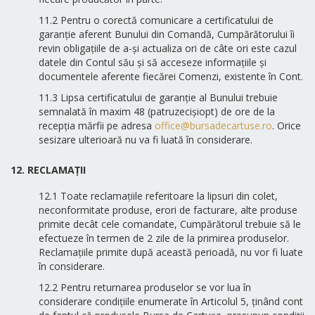
11.2 Pentru o corectă comunicare a certificatului de
garanție aferent Bunului din Comandă, Cumpărătorului îi
revin obligațiile de a-și actualiza ori de câte ori este cazul
datele din Contul său și să acceseze informațiile și
documentele aferente fiecărei Comenzi, existente în Cont.
11.3 Lipsa certificatului de garanție al Bunului trebuie
semnalată în maxim 48 (patruzecișiopt) de ore de la
recepția mărfii pe adresa
office@bursadecartuse.ro
. Orice
sesizare ulterioară nu va fi luată în considerare.
12. RECLAMAȚII
12.1 Toate reclamaţiile referitoare la lipsuri din colet,
neconformitate produse, erori de facturare, alte produse
primite decât cele comandate, Cumpărătorul trebuie să le
efectueze în termen de 2 zile de la primirea produselor.
Reclamaţiile primite după această perioadă, nu vor fi luate
în considerare.
12.2 Pentru returnarea produselor se vor lua în
considerare condițiile enumerate în Articolul 5, ținând cont