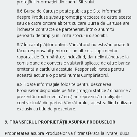
protejării informației din cadrul Site-ului.
8.6 Bursa de Cartușe poate publica pe Site informații
despre Produse și/sau promoții practicate de către acesta
sau de către oricare alt terț cu care Bursa de Cartușe are
încheiate contracte de parteneriat, într-o anumită
perioadă de timp și în limita stocului disponibil.
8.7 În cazul plăților online, Vânzătorul nu este/nu poate fi
făcut responsabil pentru niciun alt cost suplimentar
raportat de Cumpărător, incluzând, dar nelimitându-se la
comisioane de conversie valutară aplicate de către banca
emitentă a cardului acestuia. Responsabilitatea pentru
această acțiune o poartă numai Cumpărătorul.
8.8 Toate informațiile folosite pentru descrierea
Produselor disponibile pe Site (imagini statice / dinamice /
prezentări multimedia / etc.) nu reprezintă o obligație
contractuală din partea Vânzătorului, acestea fiind utilizate
exclusiv cu titlu de prezentare.
9. TRANSFERUL PROPRIETĂȚII ASUPRA PRODUSELOR
Proprietatea asupra Produselor va fi transferată la livrare, după