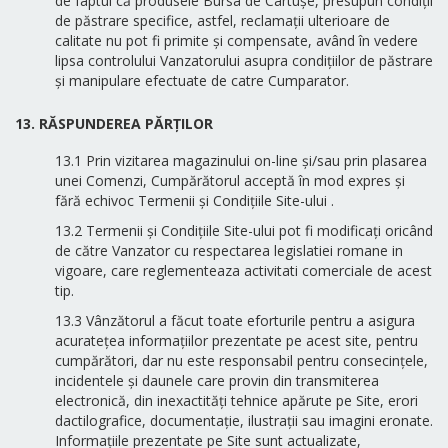
de faptul că produsele Bursa de Cartușe, presupun condiţii
de păstrare specifice, astfel, reclamaţii ulterioare de
calitate nu pot fi primite şi compensate, având în vedere
lipsa controlului Vanzatorului asupra condiţiilor de păstrare
și manipulare efectuate de catre Cumparator.
13. RĂSPUNDEREA PĂRȚILOR
13.1 Prin vizitarea magazinului on-line și/sau prin plasarea
unei Comenzi, Cumpărătorul acceptă în mod expres și
fără echivoc Termenii și Condițiile Site-ului .
13.2 Termenii și Condițiile Site-ului pot fi modificați oricând
de către Vanzator cu respectarea legislatiei romane in
vigoare, care reglementeaza activitati comerciale de acest
tip.
13.3 Vânzătorul a făcut toate eforturile pentru a asigura
acuratețea informațiilor prezentate pe acest site, pentru
cumpărători, dar nu este responsabil pentru consecințele,
incidentele și daunele care provin din transmiterea
electronică, din inexactități tehnice apărute pe Site, erori
dactilografice, documentație, ilustrații sau imagini eronate.
Informațiile prezentate pe Site sunt actualizate,