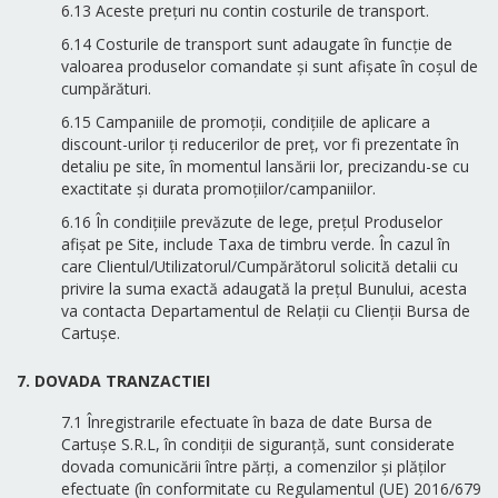
6.13 Aceste prețuri nu contin costurile de transport.
6.14 Costurile de transport sunt adaugate în funcție de
valoarea produselor comandate și sunt afișate în coșul de
cumpărături.
6.15 Campaniile de promoții, condițiile de aplicare a
discount-urilor ți reducerilor de preț, vor fi prezentate în
detaliu pe site, în momentul lansării lor, precizandu-se cu
exactitate și durata promoțiilor/campaniilor.
6.16 În condițiile prevăzute de lege, prețul Produselor
afișat pe Site, include Taxa de timbru verde. În cazul în
care Clientul/Utilizatorul/Cumpărătorul solicită detalii cu
privire la suma exactă adaugată la prețul Bunului, acesta
va contacta Departamentul de Relații cu Clienții Bursa de
Cartușe.
7. DOVADA TRANZACTIEI
7.1 Înregistrarile efectuate în baza de date Bursa de
Cartușe S.R.L, în condiții de siguranță, sunt considerate
dovada comunicării între părți, a comenzilor și plăților
efectuate (în conformitate cu Regulamentul (UE) 2016/679