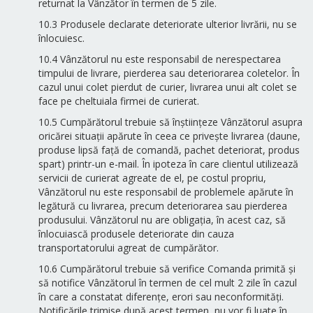
returnat la Vânzător în termen de 5 zile.
10.3 Produsele declarate deteriorate ulterior livrării, nu se
înlocuiesc.
10.4 Vânzătorul nu este responsabil de nerespectarea
timpului de livrare, pierderea sau deteriorarea coletelor. În
cazul unui colet pierdut de curier, livrarea unui alt colet se
face pe cheltuiala firmei de curierat.
10.5 Cumpărătorul trebuie să înștiințeze Vânzătorul asupra
oricărei situații apărute în ceea ce privește livrarea (daune,
produse lipsă față de comandă, pachet deteriorat, produs
spart) printr-un e-mail. În ipoteza în care clientul utilizează
servicii de curierat agreate de el, pe costul propriu,
Vânzătorul nu este responsabil de problemele apărute în
legătură cu livrarea, precum deteriorarea sau pierderea
produsului. Vânzătorul nu are obligația, în acest caz, să
înlocuiască produsele deteriorate din cauza
transportatorului agreat de cumpărător.
10.6 Cumpărătorul trebuie să verifice Comanda primită și
să notifice Vânzătorul în termen de cel mult 2 zile în cazul
în care a constatat diferențe, erori sau neconformități.
Notificările trimise după acest termen, nu vor fi luate în