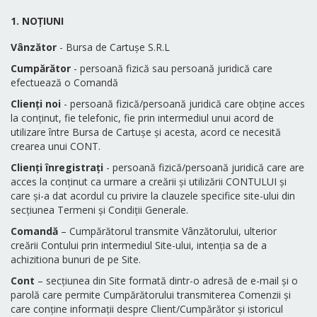
1. NOȚIUNI
Vânzător
- Bursa de Cartușe S.R.L
Cumpărător
- persoană fizică sau persoană juridică care
efectuează o Comandă
Clienți noi
- persoană fizică/persoană juridică care obține acces
la conținut, fie telefonic, fie prin intermediul unui acord de
utilizare între Bursa de Cartușe și acesta, acord ce necesită
crearea unui CONT.
Clienți înregistrați
- persoană fizică/persoană juridică care are
acces la conținut ca urmare a creării și utilizării CONTULUI și
care și-a dat acordul cu privire la clauzele specifice site-ului din
secțiunea Termeni și Condiții Generale.
Comandă
– Cumpărătorul transmite Vânzătorului, ulterior
creării Contului prin intermediul Site-ului, intenția sa de a
achizitiona bunuri de pe Site.
Cont
– secțiunea din Site formată dintr-o adresă de e-mail și o
parolă care permite Cumpărătorului transmiterea Comenzii și
care conține informații despre Client/Cumpărător și istoricul