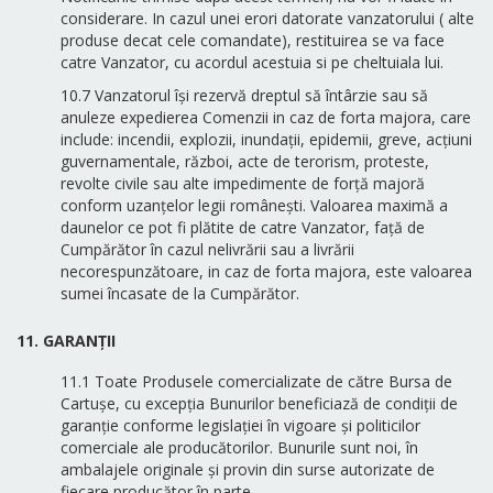
considerare. In cazul unei erori datorate vanzatorului ( alte
produse decat cele comandate), restituirea se va face
catre Vanzator, cu acordul acestuia si pe cheltuiala lui.
10.7 Vanzatorul își rezervă dreptul să întârzie sau să
anuleze expedierea Comenzii in caz de forta majora, care
include: incendii, explozii, inundaţii, epidemii, greve, acțiuni
guvernamentale, război, acte de terorism, proteste,
revolte civile sau alte impedimente de forță majoră
conform uzanțelor legii românești. Valoarea maximă a
daunelor ce pot fi plătite de catre Vanzator, față de
Cumpărător în cazul nelivrării sau a livrării
necorespunzătoare, in caz de forta majora, este valoarea
sumei încasate de la Cumpărător.
11. GARANȚII
11.1 Toate Produsele comercializate de către Bursa de
Cartușe, cu excepția Bunurilor beneficiază de condiții de
garanție conforme legislației în vigoare și politicilor
comerciale ale producătorilor. Bunurile sunt noi, în
ambalajele originale și provin din surse autorizate de
fiecare producător în parte.