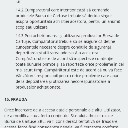
lui.
14.2 Cumparatorul care intenționează să comande
produsele Bursa de Cartuse trebuie să decida singur
asupra oportunitatii achizitiei acestora, pentru un anumit
scop sau utilizare.
14.3 Prin achiziționarea și utilizarea produselor Bursa de
Cartușe, Cumpărătorul trebuie să se asigure că deține
cunoștințele necesare despre condițiile de siguranță,
depozitarea și utilizarea adecvată a acestora.
Cumpărătorul este de acord să inspecteze cu atenție
toate bunurile primite și să raporteze orice probleme în cel
mai scurt timp. Cumpărătorul este de acord că nu va face
Vânzătorul responsabil pentru orice probleme care apar
de la depozitarea și utilizarea necorespunzatoare a
produselor achiziționate.
15. FRAUDA
Orice încercare de a accesa datele personale ale altui Utilizator,
de a modifica sau afecta conținutul Site-ului administrat de
Bursa de Cartușe SRL, va fi considerată tentativă de fraudare,
acesta fapta fiind considerata penala, va fi cercetata conform