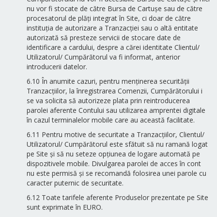
nu vor fi stocate de către Bursa de Cartușe sau de către
procesatorul de plăți integrat în Site, ci doar de către
instituția de autorizare a Tranzacției sau o altă entitate
autorizată să presteze servicii de stocare date de
identificare a cardului, despre a cărei identitate Clientul/
Utilizatorul/ Cumpărătorul va fi informat, anterior
introducerii datelor.
6.10 În anumite cazuri, pentru menținerea securității
Tranzacțiilor, la înregistrarea Comenzii, Cumpărătorului i
se va solicita să autorizeze plata prin reintroducerea
parolei aferente Contului sau utilizarea amprentei digitale
în cazul terminalelor mobile care au această facilitate.
6.11 Pentru motive de securitate a Tranzacțiilor, Clientul/
Utilizatorul/ Cumpărătorul este sfătuit să nu ramană logat
pe Site și să nu seteze opțiunea de logare automată pe
dispozitivele mobile. Divulgarea parolei de acces în cont
nu este permisă și se recomandă folosirea unei parole cu
caracter puternic de securitate.
6.12 Toate tarifele aferente Produselor prezentate pe Site
sunt exprimate în EURO.