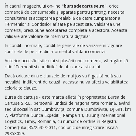
În cadrul magazinului on-line
"bursadecartuse.ro"
, orice
comandă de consumabile și aparate pentru printing, necesita
consultarea si acceptarea prealabilă de catre cumparator a
Termenilor si Conditiilor afisate pe acest site. Validarea unei
comenzi, presupune acceptarea completa a acestora. Aceasta
validare are valoare de "semnatura digitala".
In conditii normale, conditiile generale de vanzare în vigoare
sunt cele de pe site din momentul validarii comenzii.
Anterior accesării site-ului și plasării unei comenzi, vă rugăm să
citiți "Termenii si condițiile" de utilizare a site-ului.
Dacă oricare dintre clauzele de mai jos va fi gasită nulă sau
nevalidă, indiferent de cauză, aceasta nu va afecta valabilitatea
celorlalte clauze.
Bursa de cartușe - este marca aflată în proprietatea Bursa de
Cartușe S.R.L., persoană juridică de naționalitate română, având
sediul social în sat Dumbrăvița, comuna Dumbrăvița, DJ 691, km
7, Platforma Dunca Expeditii, Rampa 14, Bulung International
Logistics, Timiș, România, cu număr de ordine în Registrul
Comerțului J35/2532/2011, cod unic de înregistrare fiscală
29358059.