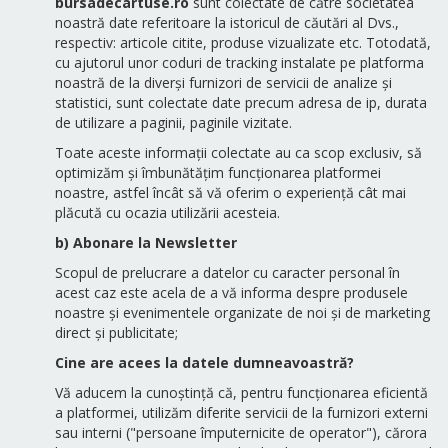
bursadecartuse.ro
sunt colectate de către societatea
noastră date referitoare la istoricul de căutări al Dvs.,
respectiv: articole citite, produse vizualizate etc. Totodată,
cu ajutorul unor coduri de tracking instalate pe platforma
noastră de la diverși furnizori de servicii de analize și
statistici, sunt colectate date precum adresa de ip, durata
de utilizare a paginii, paginile vizitate.
Toate aceste informații colectate au ca scop exclusiv, să
optimizăm și îmbunătățim funcționarea platformei
noastre, astfel încât să vă oferim o experiență cât mai
plăcută cu ocazia utilizării acesteia.
b) Abonare la Newsletter
Scopul de prelucrare a datelor cu caracter personal în
acest caz este acela de a vă informa despre produsele
noastre și evenimentele organizate de noi și de marketing
direct și publicitate;
Cine are acees la datele dumneavoastră?
Vă aducem la cunoștință că, pentru funcționarea eficientă
a platformei, utilizăm diferite servicii de la furnizori externi
sau interni ("persoane împuternicite de operator"), cărora