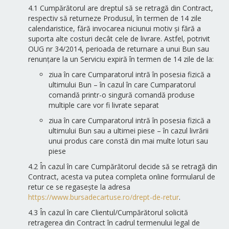
4.1 Cumpărătorul are dreptul să se retragă din Contract,
respectiv să returneze Produsul, în termen de 14 zile
calendaristice, fără invocarea niciunui motiv și fără a
suporta alte costuri decât cele de livrare. Astfel, potrivit
OUG nr 34/2014, perioada de returnare a unui Bun sau
renunțare la un Serviciu expiră în termen de 14 zile de la:
ziua în care Cumparatorul intră în posesia fizică a
ultimului Bun – în cazul în care Cumparatorul
comandă printr-o singură comandă produse
multiple care vor fi livrate separat
ziua în care Cumparatorul intră în posesia fizică a
ultimului Bun sau a ultimei piese – în cazul livrării
unui produs care constă din mai multe loturi sau
piese
4.2 În cazul în care Cumpărătorul decide să se retragă din
Contract, acesta va putea completa online formularul de
retur ce se regasește la adresa
https://www.bursadecartuse.ro/drept-de-retur
.
4.3 În cazul în care Clientul/Cumpărătorul solicită
retragerea din Contract în cadrul termenului legal de