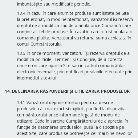
îmbunătățite sau modificate periodic.
13.4 În cazul în care anumite produse sunt listate pe Site
la preț eronat, in mod neintentionat, Vanzatorul își rezervă
dreptul de a modifica sau de a anula orice Comandă care
conține astfel de produse. În cazul in care a fost anulata o
comanda platita, Vanzatorul va returna suma achiatata în
contul Cumpărătorului.
13.5 În orice moment, Vanzatorul își rezervă dreptul de a
modifica politicile, Termenii și Condițiile, de a corecta
orice erori care apar în Site sau în cadrul comunicărilor
electronice/verbale, prin notificari prealabile efectuate prin
intermediul site-ului.
14. DECLINAREA RĂSPUNDERII ȘI UTILIZAREA PRODUSELOR
14.1 Vânzătorul depune eforturi pentru a descrie
produsele cât mai exact și explicit, punând la dispoziția
cumpărătorului orice informație legată de modul de
utilizare. Cade în sarcina Cumpărătorului de a aprecia, în
funcție de descrierea produselor, pusă la dispoziție pe
acest Site, care produs se potrivește cel mai bine nevoilor