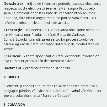
Newsletter
– mijloc de informare periodic, exclusiv electronic,
respectiv poșta electronică (e-mail, SMS) asupra Produselor
și/sau a promoțiilor desfăsurate de Vânzător într-o anumită
perioadă, fără niciun angajament din partea Vânzătorului cu
referire la informațiile conținute de acesta.
Tranzacție
– incasarea sau rambursarea unei sume rezultată
din vânzarea unui Produs de către Bursa de Cartușe,
Cumpărătorului, prin utilizarea serviciilor procesatorului de
carduri agreat de către Vânzător, indiferent de modalitatea de
livrare.
Specificații
– toate specificațiile și/sau descrierile Produselor
așa cum sunt precizate în descrierea acestora.
Document
– prezentele temene și condiții.
2. OBIECT
"Termenii și condițiile" sunt menite să definească drepturile și
obligațiile părților, vânzător/cumpărător, în cadrul vânzărilor on-
line a produselor marca "Bursa de Cartușe".
3. COMANDA