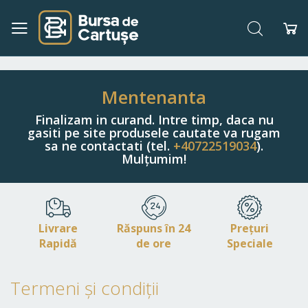
Căutare
Co
Navigați
la
Conținut
Mentenanta
Finalizam in curand. Intre timp, daca nu
gasiti pe site produsele cautate va rugam
sa ne contactati (tel.
+40722519034
).
Mulțumim!
Livrare
Răspuns în 24
Prețuri
Rapidă
de ore
Speciale
Termeni și condiții