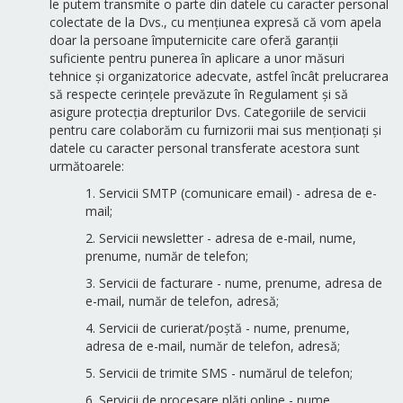
le putem transmite o parte din datele cu caracter personal
colectate de la Dvs., cu mențiunea expresă că vom apela
doar la persoane împuternicite care oferă garanţii
suficiente pentru punerea în aplicare a unor măsuri
tehnice şi organizatorice adecvate, astfel încât prelucrarea
să respecte cerinţele prevăzute în Regulament şi să
asigure protecţia drepturilor Dvs. Categoriile de servicii
pentru care colaborăm cu furnizorii mai sus menționați și
datele cu caracter personal transferate acestora sunt
următoarele:
1. Servicii SMTP (comunicare email) - adresa de e-
mail;
2. Servicii newsletter - adresa de e-mail, nume,
prenume, număr de telefon;
3. Servicii de facturare - nume, prenume, adresa de
e-mail, număr de telefon, adresă;
4. Servicii de curierat/poștă - nume, prenume,
adresa de e-mail, număr de telefon, adresă;
5. Servicii de trimite SMS - numărul de telefon;
6. Servicii de procesare plăți online - nume,