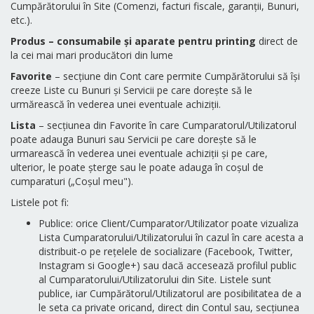
Cumpărătorului în Site (Comenzi, facturi fiscale, garanții, Bunuri,
etc.).
Produs – consumabile și aparate pentru printing
direct de
la cei mai mari producători din lume
Favorite
– secțiune din Cont care permite Cumpărătorului să își
creeze Liste cu Bunuri și Servicii pe care dorește să le
urmărească în vederea unei eventuale achiziții.
Lista
– secțiunea din Favorite în care Cumparatorul/Utilizatorul
poate adauga Bunuri sau Servicii pe care dorește să le
urmarească în vederea unei eventuale achiziții și pe care,
ulterior, le poate șterge sau le poate adauga în coșul de
cumparaturi („Coșul meu").
Listele pot fi:
Publice: orice Client/Cumparator/Utilizator poate vizualiza
Lista Cumparatorului/Utilizatorului în cazul în care acesta a
distribuit-o pe rețelele de socializare (Facebook, Twitter,
Instagram si Google+) sau dacă accesează profilul public
al Cumparatorului/Utilizatorului din Site. Listele sunt
publice, iar Cumpărătorul/Utilizatorul are posibilitatea de a
le seta ca private oricand, direct din Contul sau, secțiunea