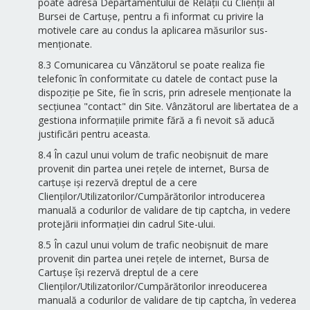
poate adresa Departamentului de Relații cu Clienții al
Bursei de Cartușe, pentru a fi informat cu privire la
motivele care au condus la aplicarea măsurilor sus-
menționate.
8.3 Comunicarea cu Vânzătorul se poate realiza fie
telefonic în conformitate cu datele de contact puse la
dispoziție pe Site, fie în scris, prin adresele menționate la
secțiunea "contact" din Site. Vânzătorul are libertatea de a
gestiona informațiile primite fără a fi nevoit să aducă
justificări pentru aceasta.
8.4 În cazul unui volum de trafic neobișnuit de mare
provenit din partea unei rețele de internet, Bursa de
cartușe iși rezervă dreptul de a cere
Clienților/Utilizatorilor/Cumpărătorilor introducerea
manuală a codurilor de validare de tip captcha, in vedere
protejării informației din cadrul Site-ului.
8.5 În cazul unui volum de trafic neobișnuit de mare
provenit din partea unei rețele de internet, Bursa de
Cartușe își rezervă dreptul de a cere
Clienților/Utilizatorilor/Cumpărătorilor inreoducerea
manuală a codurilor de validare de tip captcha, în vederea