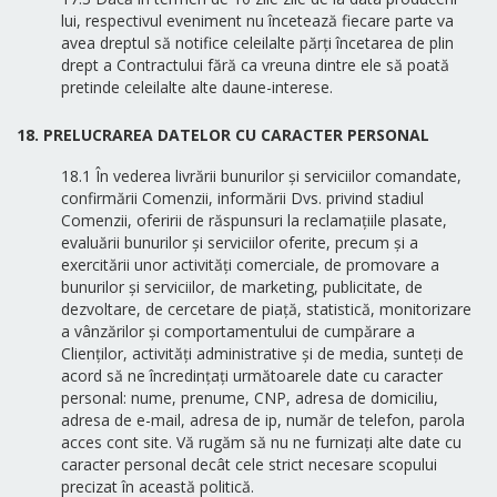
lui, respectivul eveniment nu încetează fiecare parte va
avea dreptul să notifice celeilalte părți încetarea de plin
drept a Contractului fără ca vreuna dintre ele să poată
pretinde celeilalte alte daune-interese.
18. PRELUCRAREA DATELOR CU CARACTER PERSONAL
18.1 În vederea livrării bunurilor și serviciilor comandate,
confirmării Comenzii, informării Dvs. privind stadiul
Comenzii, oferirii de răspunsuri la reclamațiile plasate,
evaluării bunurilor și serviciilor oferite, precum și a
exercitării unor activități comerciale, de promovare a
bunurilor și serviciilor, de marketing, publicitate, de
dezvoltare, de cercetare de piață, statistică, monitorizare
a vânzărilor și comportamentului de cumpărare a
Clienților, activități administrative și de media, sunteți de
acord să ne încredințați următoarele date cu caracter
personal: nume, prenume, CNP, adresa de domiciliu,
adresa de e-mail, adresa de ip, număr de telefon, parola
acces cont site. Vă rugăm să nu ne furnizați alte date cu
caracter personal decât cele strict necesare scopului
precizat în această politică.