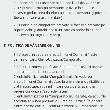
al Parlamentului European și al Consiliului din 27 aprilie
2016 privind protecția persoanelor fizice în ceea ce
privește prelucrarea datelor cu caracter personal și privind
libera circulație a acestor date).
7.2 Ordinele de cumparare arhivate și facturile arhivate pe
suport viabil și durabil pot fi utilizate ca probe în situatia
unui eventual litigiu între părți.
8. POLITICA DE VÂNZARE ONLINE
8.1 Accesul în vederea efectuării unei Comenzi îi este
permis oricărui Client/Utilizator/Cumpărător.
8.2 Pentru motive justificate Bursa de Cartușe își rezervă
dreptul de a restricționa accesul
Clientului/Utilizatorului/Cumpărătorului în vederea
efectuării unei Comenzi și/sau la unele din modalitătile de
plată acceptate, în cazul în care consideră, având în
vedere conduita și/sau activitatea
Clientului/Utilizatorului/Cumpărătorului pe Site, că acțiunile
acestuia ar putea prejudicia Bursa de Cartușe. În oricare
dintre aceste cazuri, Clientul/Utilizatorul/Cumpărătorul se