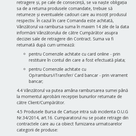
retragere și, pe cale de consecință, se va naște obligația
sa de a returna produsele comandate, trebuie să
returneze și eventualele cadouri care au insoțit produsul
respectiv. În cazul în care Comanda este achitată,
Vânzătorul va rambursa suma în maxim 14 zile de la data
informării Vânzătorului de către Cumpărător asupra
deciziei sale de retragere din Contract. Suma va fi
returnată după cum urmează:
pentru Comenzile achitate cu card online - prin
restituire în contul din care a fost efectuată plata;
pentru Comenzile achitate cu
Op/ramburs/iTransfer/ Card bancar - prin virament
bancar;
4.4 Vânzătorul va putea amâna rambursarea sumei până
la momentul aprobării recepției bunurilor returnate de
către Client/Cumpărător.
4.5 Produsele Bursa de Cartușe intra sub incidenta O.U.G
Nr.34/2014, art.16. Cumparatorul nu se poate retrage din
contractele care au ca obiect furnizarea urmatoarelor
categorii de produse: