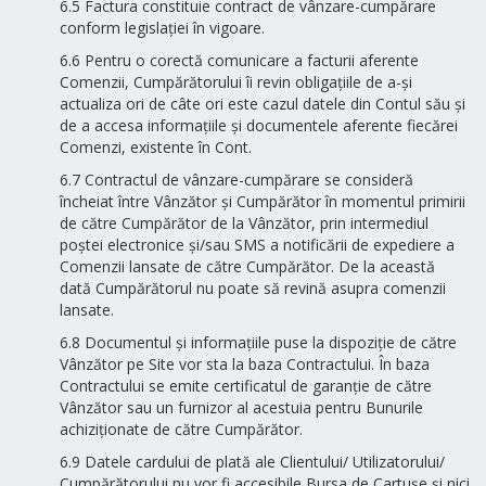
6.5 Factura constituie contract de vânzare-cumpărare
conform legislației în vigoare.
6.6 Pentru o corectă comunicare a facturii aferente
Comenzii, Cumpărătorului îi revin obligațiile de a-și
actualiza ori de câte ori este cazul datele din Contul său și
de a accesa informațiile și documentele aferente fiecărei
Comenzi, existente în Cont.
6.7 Contractul de vânzare-cumpărare se consideră
încheiat între Vânzător și Cumpărător în momentul primirii
de către Cumpărător de la Vânzător, prin intermediul
poștei electronice și/sau SMS a notificării de expediere a
Comenzii lansate de către Cumpărător. De la această
dată Cumpărătorul nu poate să revină asupra comenzii
lansate.
6.8 Documentul și informațiile puse la dispoziție de către
Vânzător pe Site vor sta la baza Contractului. În baza
Contractului se emite certificatul de garanție de către
Vânzător sau un furnizor al acestuia pentru Bunurile
achiziționate de către Cumpărător.
6.9 Datele cardului de plată ale Clientului/ Utilizatorului/
Cumpărătorului nu vor fi accesibile Bursa de Cartușe și nici