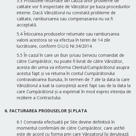
5.3 Produsele returnate din cauza unor probleme de
calitate vor fi inspectate de Vânzător pe baza procedurilor
interne. Dacă Vânzătorul nu constată probleme de
calitate, rambursarea sau compenasarea nu va fi
acceptată.
5.4 Înlocuirea produselor returnate sau rambursarea
valorii acestora se va efectua în teren de 14 zile
lucrătoare, conform O.U.G Nr.34/2014.
5.5 În cazul în care un Bun și/sau Serviciu comandat de
către Cumpărător, nu poate fi livrat de către Vânzător,
acesta din urma va informa Clientul/Cumpărătorul asupra
acestui fapt și va returna în contul Cumpărătorului
contravaloarea Bunului, în termen de 7 zile la data la care
Vânzătorul a luat la cunoștință acest fapt sau de la data la
care Cumpărătorul și-a exprimat în mod expres intenția de
reziliere a Contractului.
6. FACTURAREA PRODUSELOR ȘI PLATA
6.1 Comanda efectuată pe Site devine definitivă în
momentul confirmării de către Cumpărător, care astfel
este de acord cu forma prin care Vânzatorul își derulează