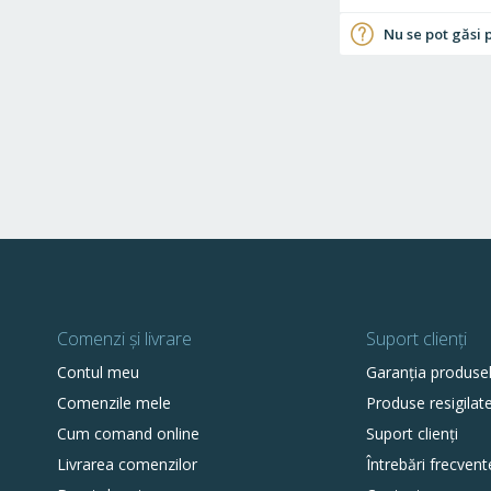
Nu se pot găsi 
Comenzi și livrare
Suport clienți
Contul meu
Garanția produse
Comenzile mele
Produse resigilat
Cum comand online
Suport clienți
Livrarea comenzilor
Întrebări frecvent