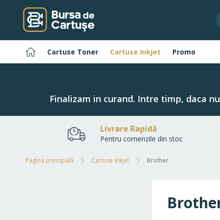
Navigați
la
Conținut
Pagina
Cartuse Toner
Cartuse Inkjet
Promo
principală
Finalizam in curand. Intre timp, daca n
Livrare Rapidă
Pentru comenzile din stoc
Pagina principală
Cartuse Inkjet
Brother
Brothe