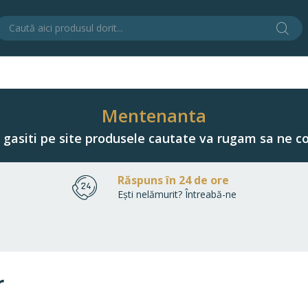
Cău
C
Mentenanta
u gasiti pe site produsele cautate va rugam sa ne co
Răspuns în 24 de ore
Ești nelămurit? Întreabă-ne
r