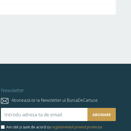
Newsletter
Abonează-te la Newsletter-ul BursaDeCartuse
Abonează-
ABONARE
te
la
Am citit și sunt de acord cu
regulamentul privind protecția
newsletter-