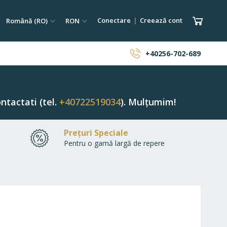
tare
Limba
Monedă
Coșul 
Conectare
Creează cont
Română (RO)
RON
ăutare
+40256-702-689
ntactati (tel.
+40722519034
). Mulțumim!
Prețuri Speciale
Pentru o gamă largă de repere