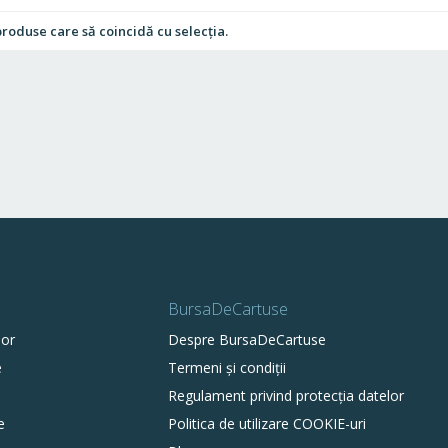
produse care să coincidă cu selecția.
BursaDeCartuse
lor
Despre BursaDeCartuse
e
Termeni și condiții
Regulament privind protecția datelor
e
Politica de utilizare COOKIE-uri