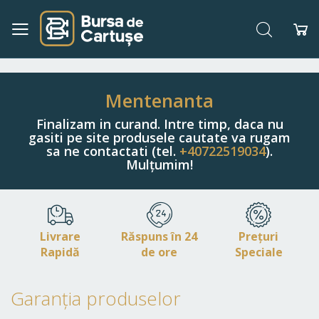
Căutare
Co
Navigați
la
Conținut
Mentenanta
Finalizam in curand. Intre timp, daca nu
gasiti pe site produsele cautate va rugam
sa ne contactati (tel.
+40722519034
).
Mulțumim!
Livrare
Răspuns în 24
Prețuri
Rapidă
de ore
Speciale
Garanția produselor