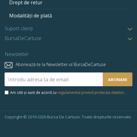
Drept de retur
Modalități de plată
Suport clienți
BursaDeCartuse
Newsletter
Abonează-te la Newsletter-ul BursaDeCartuse
Abonează-
ABONARE
te
la
Am citit și sunt de acord cu
regulamentul privind protecția datelor
.
newsletter-
ul
nostru:
Copyright © 2019-2026 Bursa De Cartuse. Toate drepturile rezervate.