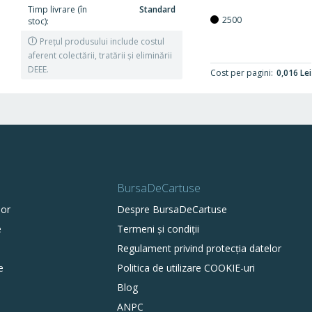
Timp livrare (în
Standard
2500
stoc)
Prețul produsului include costul
aferent colectării, tratării și eliminării
DEEE.
Cost per pagini
0,016 Lei
BursaDeCartuse
lor
Despre BursaDeCartuse
e
Termeni și condiții
Regulament privind protecția datelor
e
Politica de utilizare COOKIE-uri
Blog
ANPC