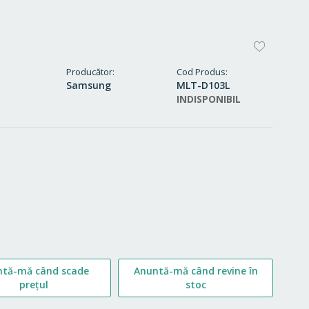
ADAUG
LA
Producător
Cod Produs
Samsung
MLT-D103L
FAVORI
INDISPONIBIL
ntă-mă când scade
Anuntă-mă când revine în
prețul
stoc