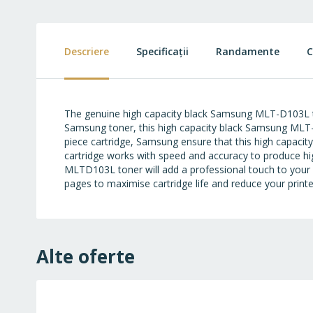
to
the
beginning
of
Descriere
Specificații
Randamente
C
the
images
gallery
The genuine high capacity black Samsung MLT-D103L ton
Samsung toner, this high capacity black Samsung MLT-D
piece cartridge, Samsung ensure that this high capaci
cartridge works with speed and accuracy to produce hig
MLTD103L toner will add a professional touch to your p
pages to maximise cartridge life and reduce your print
Alte oferte