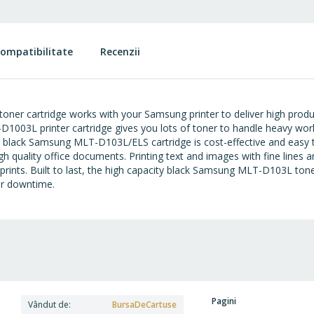
ompatibilitate
Recenzii
er cartridge works with your Samsung printer to deliver high product
1003L printer cartridge gives you lots of toner to handle heavy work
ty black Samsung MLT-D103L/ELS cartridge is cost-effective and eas
h quality office documents. Printing text and images with fine lines a
rints. Built to last, the high capacity black Samsung MLT-D103L tone
er downtime.
Pagini
Vândut de
BursaDeCartuse