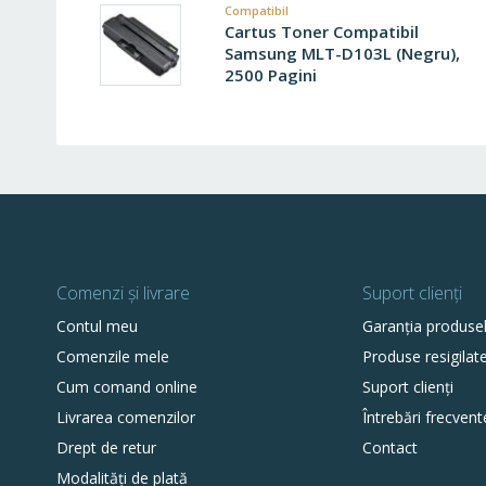
Compatibil
Cartus Toner Compatibil
Samsung MLT-D103L (Negru),
2500 Pagini
Comenzi și livrare
Suport clienți
Contul meu
Garanția produse
Comenzile mele
Produse resigilat
Cum comand online
Suport clienți
Livrarea comenzilor
Întrebări frecvent
Drept de retur
Contact
Modalități de plată