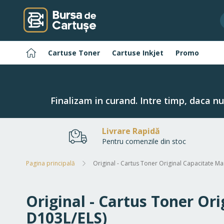
Navigați
la
Conținut
Pagina
Cartuse Toner
Cartuse Inkjet
Promo
principală
Finalizam in curand. Intre timp, daca n
Livrare Rapidă
Pentru comenzile din stoc
Pagina principală
Original - Cartus Toner Original Capacitate M
Original - Cartus Toner Or
D103L/ELS)