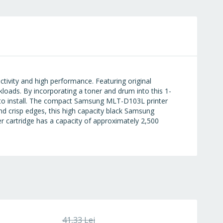
ivity and high performance. Featuring original
loads. By incorporating a toner and drum into this 1-
y to install. The compact Samsung MLT-D103L printer
nd crisp edges, this high capacity black Samsung
r cartridge has a capacity of approximately 2,500
Preț
41,33 Lei