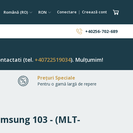
tare
Limba
Monedă
Coșul 
Conectare
Creează cont
Română (RO)
RON
ăutare
+40256-702-689
ntactati (tel.
+40722519034
). Mulțumim!
Prețuri Speciale
Pentru o gamă largă de repere
amsung 103 - (MLT-