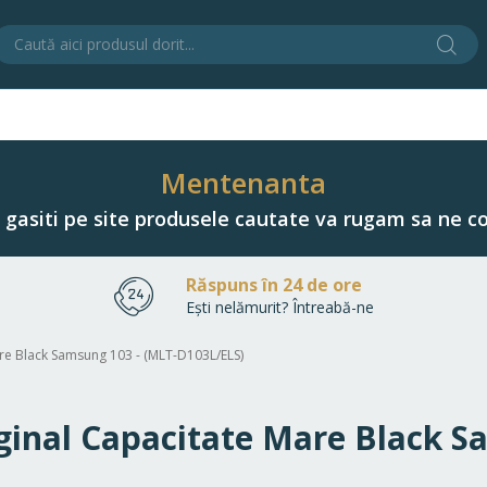
Cău
C
Mentenanta
u gasiti pe site produsele cautate va rugam sa ne co
Răspuns în 24 de ore
Ești nelămurit? Întreabă-ne
are Black Samsung 103 - (MLT-D103L/ELS)
iginal Capacitate Mare Black S