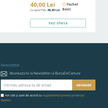
Preț
40,00 Lei
standard
50,01 Lei
Pachet
special
Basic
48,40 Lei
Vezi oferta
Newsletter
Abonează-te la Newsletter-ul BursaDeCartuse
Abonează-
ABONARE
te
la
Am citit și sunt de acord cu
regulamentul privind protecția
newsletter-
datelor
.
ul
nostru: