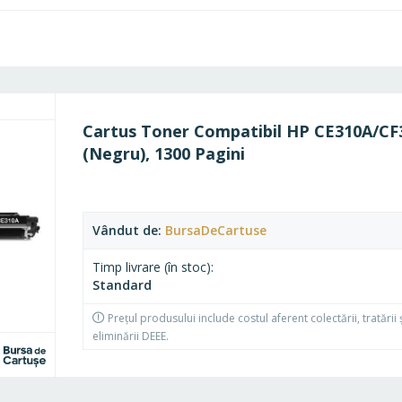
l
Cartus Toner Compatibil HP CE310A/CF
(Negru), 1300 Pagini
Vândut de
BursaDeCartuse
Timp livrare (în stoc)
Standard
Prețul produsului include costul aferent colectării, tratării 
eliminării DEEE.