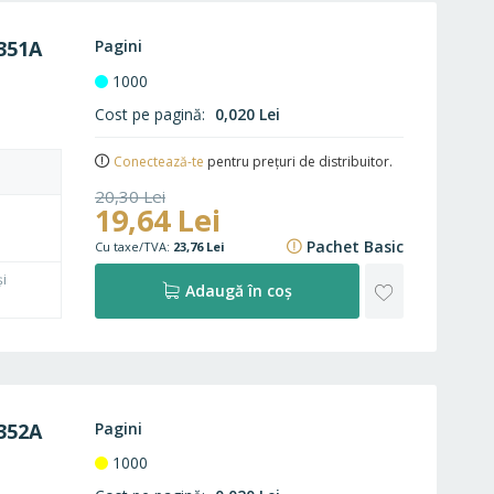
FAVORITE
351A
Pagini
1000
Cost pe pagină
0,020 Lei
Conectează-te
pentru prețuri de distribuitor.
20,30 Lei
19,64 Lei
24,56 Lei
Pachet Basic
23,76 Lei
și
ADAUGĂ
Adaugă în coș
LA
FAVORITE
352A
Pagini
1000