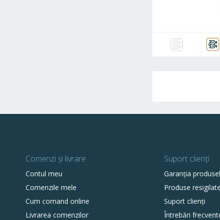
Comenzi și livrare
Suport clienți
Contul meu
Garanția produse
Comenzile mele
Produse resigilat
Cum comand online
Suport clienți
Livrarea comenzilor
Întrebări frecvent