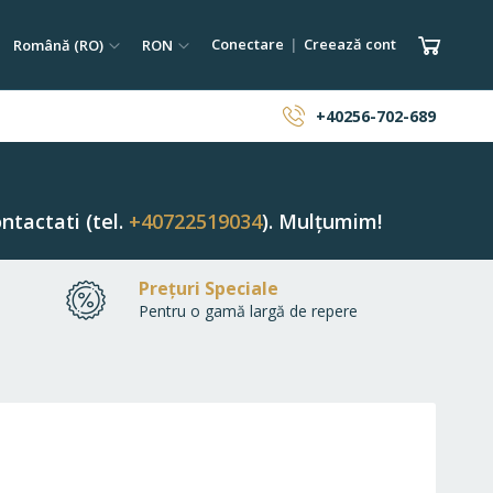
tare
Limba
Monedă
Coșul 
Conectare
Creează cont
Română (RO)
RON
ăutare
+40256-702-689
ntactati (tel.
+40722519034
). Mulțumim!
Prețuri Speciale
Pentru o gamă largă de repere