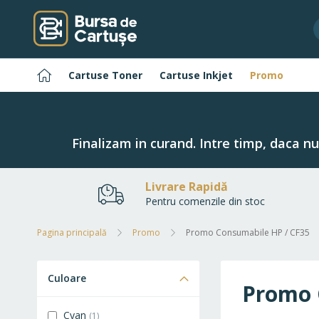
Navigați
la
Conținut
Pagina
Cartuse Toner
Cartuse Inkjet
Promo
principală
Finalizam in curand. Intre timp, daca n
Livrare Rapidă
Pentru comenzile din stoc
Pagina principală
Promo
Promo Consumabile HP / CF35
Culoare
Promo 
Cyan
1