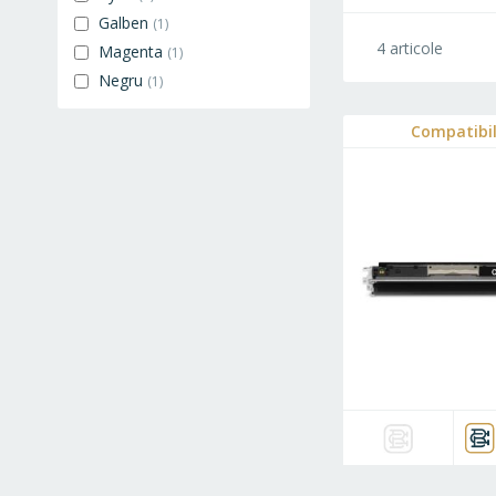
Galben
1
4
articole
Magenta
1
Negru
1
Compatibi