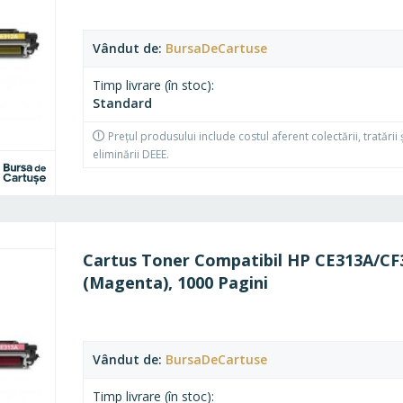
Vândut de
BursaDeCartuse
Timp livrare (în stoc)
Standard
Prețul produsului include costul aferent colectării, tratării 
eliminării DEEE.
l
Cartus Toner Compatibil HP CE313A/CF
(Magenta), 1000 Pagini
Vândut de
BursaDeCartuse
Timp livrare (în stoc)