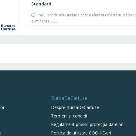
Standard
Prețul produsului include costul aferent colectării, tratării 
eliminării DEEE.
BursaDeCartuse
lor
Despre BursaDeCartuse
e
Termeni și condiții
Regulament privind protecția datelor
e
Politica de utilizare COOKIE-uri