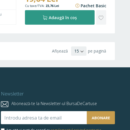
Pachet Basic
23,76 Lei
și
ADAUGĂ
Adaugă în coș
LA
FAVORITE
Afișează
pe pagină
Newsletter
Abonează-te la Newsletter-ul BursaDeCartuse
Abonează-
ABONARE
te
la