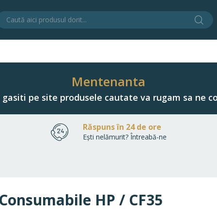
Cău
C
Mentenanta
u gasiti pe site produsele cautate va rugam sa ne co
Răspuns în 24 de ore
Ești nelămurit? Întreabă-ne
Consumabile HP / CF35