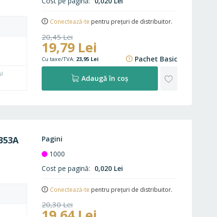
Cost pe pagină
0,020 Lei
Conectează-te
pentru prețuri de distribuitor.
20,45 Lei
19,79 Lei
24,74 Lei
Pachet Basic
23,95 Lei
și
ADAUGĂ
Adaugă în coș
LA
FAVORITE
353A
Pagini
1000
Cost pe pagină
0,020 Lei
Conectează-te
pentru prețuri de distribuitor.
20,30 Lei
19,64 Lei
24,56 Lei