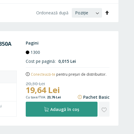
Setați
Ordonează după
descendent
350A
Pagini
1300
Cost pe pagină
0,015 Lei
Conectează-te
pentru prețuri de distribuitor.
20,30 Lei
19,64 Lei
24,56 Lei
Pachet Basic
23,76 Lei
și
ADAUGĂ
Adaugă în coș
LA