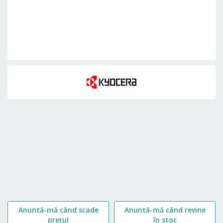
Skip
to
the
beginning
of
the
images
gallery
Anuntă-mă când scade
Anuntă-mă când revine
prețul
în stoc