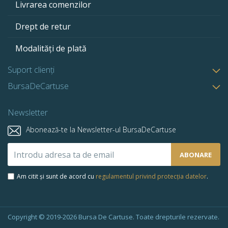
Livrarea comenzilor
Drept de retur
Modalități de plată
Suport clienți
BursaDeCartuse
Newsletter
Abonează-te la Newsletter-ul BursaDeCartuse
Abonează-
ABONARE
te
la
Am citit și sunt de acord cu
regulamentul privind protecția datelor
.
newsletter-
ul
nostru:
Copyright © 2019-2026 Bursa De Cartuse. Toate drepturile rezervate.