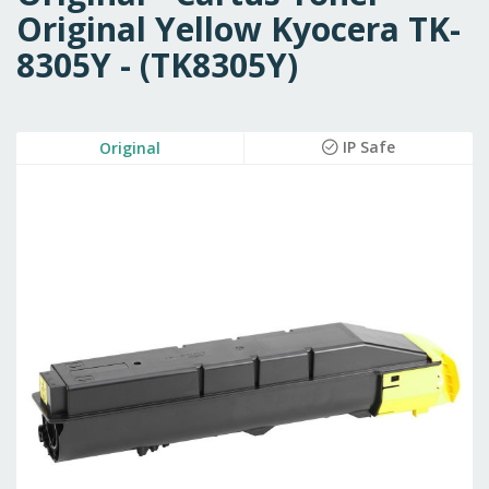
Original Yellow Kyocera TK-
8305Y - (TK8305Y)
Skip
IP Safe
Original
to
the
end
of
the
images
gallery