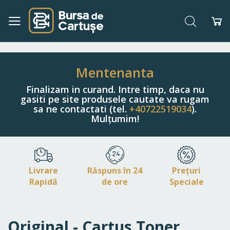
Căutare
Co
Navigați
la
Conținut
Mentenanta
Finalizam in curand. Intre timp, daca nu
gasiti pe site produsele cautate va rugam
sa ne contactati (tel.
+40722519034
).
Mulțumim!
Livrare
Răspuns în 24
Prețuri
Rapidă
de ore
Speciale
Original - Cartus Toner