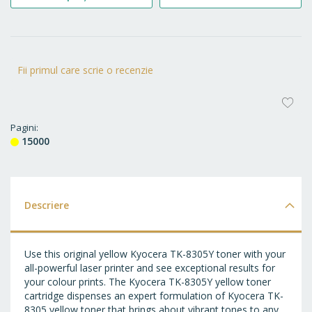
Fii primul care scrie o recenzie
AD
LA
Pagini
15000
FA
Descriere
Use this original yellow Kyocera TK-8305Y toner with your
all-powerful laser printer and see exceptional results for
your colour prints. The Kyocera TK-8305Y yellow toner
cartridge dispenses an expert formulation of Kyocera TK-
8305 yellow toner that brings about vibrant tones to any