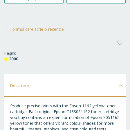
Fii primul care scrie o recenzie
AD
LA
Pagini
2000
FA
Descriere
Produce precise prints with the Epson 1162 yellow toner
cartridge. Each original Epson C13S051162 toner cartridge
you buy contains an expert formulation of Epson S051162
yellow toner that offers vibrant colour shades for more
beautiful images, graphics, and crisp coloured texts.