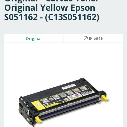
Original Yellow Epson
S051162 - (C13S051162)
Skip
IP Safe
Original
to
the
end
of
the
images
gallery