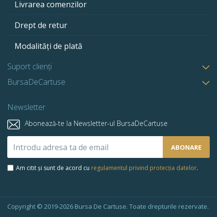
Livrarea comenzilor
Drept de retur
Modalități de plată
Suport clienți
BursaDeCartuse
Newsletter
Abonează-te la Newsletter-ul BursaDeCartuse
Abonează-
ABONARE
te
la
Am citit și sunt de acord cu
regulamentul privind protecția datelor
.
newsletter-
ul
nostru:
Copyright © 2019-2026 Bursa De Cartuse. Toate drepturile rezervate.