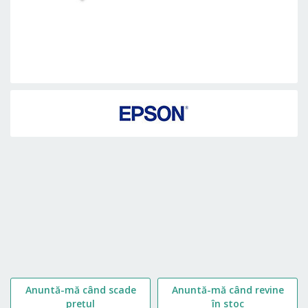
Skip
to
the
beginning
of
the
images
gallery
Anuntă-mă când scade
Anuntă-mă când revine
prețul
în stoc