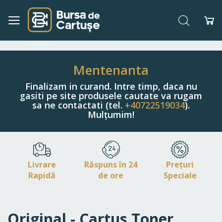
Căutare
Co
Navigați
la
Conținut
Mentenanta
Finalizam in curand. Intre timp, daca nu
gasiti pe site produsele cautate va rugam
sa ne contactati (tel.
+40722519034
).
Mulțumim!
Livrare
Răspuns în 24
Prețuri
Rapidă
de ore
Speciale
Original - Cartus Toner