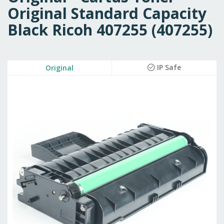
Original Standard Capacity
Black Ricoh 407255 (407255)
Skip
IP Safe
Original
to
the
end
of
the
images
gallery