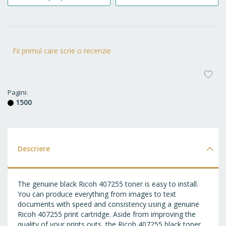
Fii primul care scrie o recenzie
AD
LA
Pagini
1500
FA
Descriere
The genuine black Ricoh 407255 toner is easy to install.
You can produce everything from images to text
documents with speed and consistency using a genuine
Ricoh 407255 print cartridge. Aside from improving the
quality of your prints outs, the Ricoh 407255 black toner