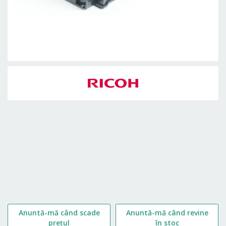
Skip
to
the
beginning
of
the
images
gallery
Anuntă-mă când scade
Anuntă-mă când revine
prețul
în stoc