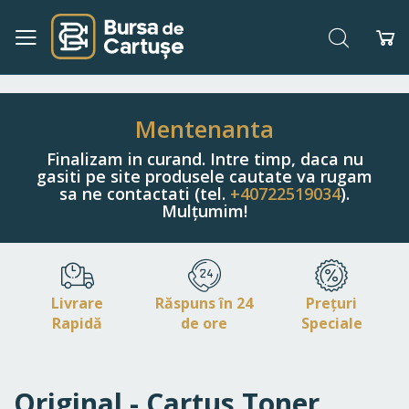
Căutare
Co
Navigați
la
Conținut
Mentenanta
Finalizam in curand. Intre timp, daca nu
gasiti pe site produsele cautate va rugam
sa ne contactati (tel.
+40722519034
).
Mulțumim!
Livrare
Răspuns în 24
Prețuri
Rapidă
de ore
Speciale
Original - Cartus Toner