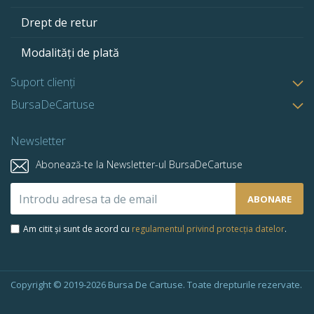
Drept de retur
Modalități de plată
Suport clienți
BursaDeCartuse
Newsletter
Abonează-te la Newsletter-ul BursaDeCartuse
Abonează-
ABONARE
te
la
Am citit și sunt de acord cu
regulamentul privind protecția datelor
.
newsletter-
ul
nostru:
Copyright © 2019-2026 Bursa De Cartuse. Toate drepturile rezervate.