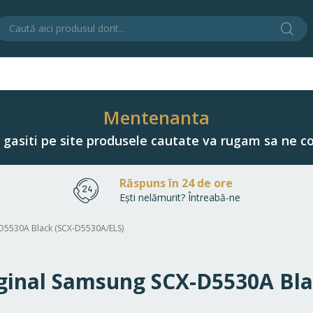
Cău
C
Mentenanta
u gasiti pe site produsele cautate va rugam sa ne co
Răspuns în 24 de ore
Ești nelămurit? Întreabă-ne
-D5530A Black (SCX-D5530A/ELS)
riginal Samsung SCX-D5530A Bl