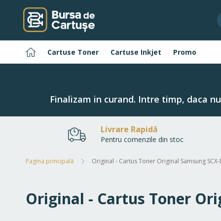
Navigați
la
Conținut
Pagina
Cartuse Toner
Cartuse Inkjet
Promo
principală
Finalizam in curand. Intre timp, daca n
Livrare Rapidă
Pentru comenzile din stoc
Pagina principală
Original - Cartus Toner Original Samsung SCX
Original - Cartus Toner O