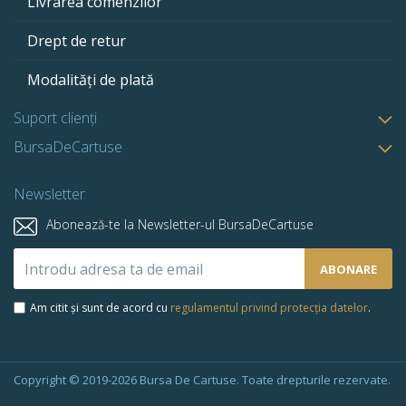
Livrarea comenzilor
Drept de retur
Modalități de plată
Suport clienți
BursaDeCartuse
Newsletter
Abonează-te la Newsletter-ul BursaDeCartuse
Abonează-
ABONARE
te
la
Am citit și sunt de acord cu
regulamentul privind protecția datelor
.
newsletter-
ul
nostru:
Copyright © 2019-2026 Bursa De Cartuse. Toate drepturile rezervate.