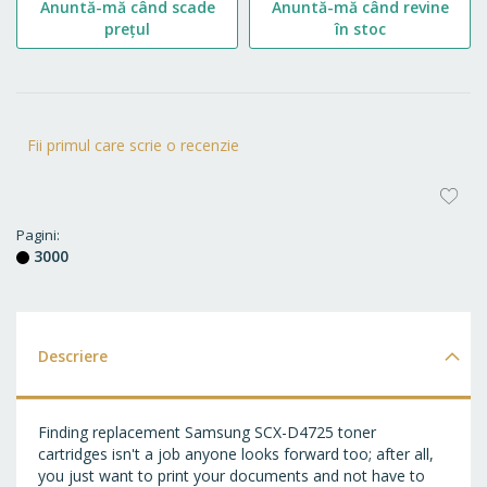
Anuntă-mă când scade
Anuntă-mă când revine
prețul
în stoc
Fii primul care scrie o recenzie
AD
LA
Pagini
3000
FA
Descriere
Finding replacement Samsung SCX-D4725 toner
cartridges isn't a job anyone looks forward too; after all,
you just want to print your documents and not have to