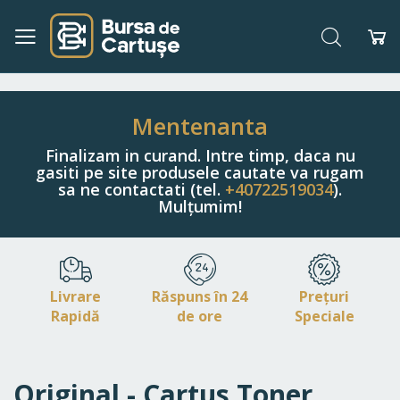
Căutare
Co
Navigați
la
Conținut
Mentenanta
Finalizam in curand. Intre timp, daca nu
gasiti pe site produsele cautate va rugam
sa ne contactati (tel.
+40722519034
).
Mulțumim!
Livrare
Răspuns în 24
Prețuri
Rapidă
de ore
Speciale
Original - Cartus Toner