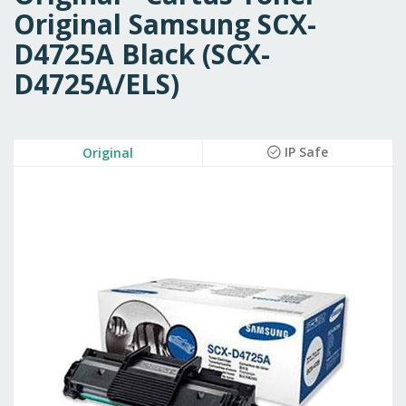
Original Samsung SCX-
D4725A Black (SCX-
D4725A/ELS)
Skip
IP Safe
Original
to
the
end
of
the
images
gallery