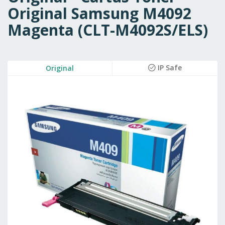
Original Samsung M4092
Magenta (CLT-M4092S/ELS)
Skip
IP Safe
Original
to
the
end
of
the
images
gallery