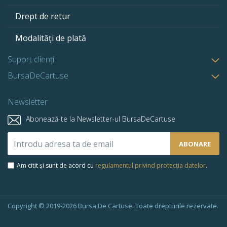
Drept de retur
Modalități de plată
Suport clienți
BursaDeCartuse
Newsletter
Abonează-te la Newsletter-ul BursaDeCartuse
Abonează-
ABONARE
te
la
Am citit și sunt de acord cu
regulamentul privind protecția datelor
.
newsletter-
ul
nostru:
Copyright © 2019-2026 Bursa De Cartuse. Toate drepturile rezervate.