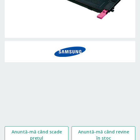
Skip
to
the
beginning
of
the
images
gallery
Anuntă-mă când scade
Anuntă-mă când revine
prețul
în stoc