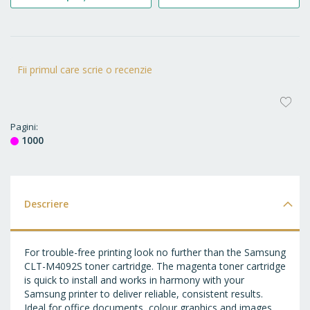
Fii primul care scrie o recenzie
AD
LA
Pagini
1000
FA
Descriere
For trouble-free printing look no further than the Samsung
CLT-M4092S toner cartridge. The magenta toner cartridge
is quick to install and works in harmony with your
Samsung printer to deliver reliable, consistent results.
Ideal for office documents, colour graphics and images,