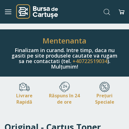
Căutare
Co
Navigați
la
Conținut
Mentenanta
Finalizam in curand. Intre timp, daca nu
gasiti pe site produsele cautate va rugam
sa ne contactati (tel.
+40722519034
).
Mulțumim!
Livrare
Răspuns în 24
Prețuri
Rapidă
de ore
Speciale
Original - Cartus Toner