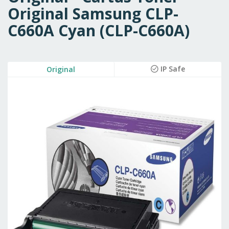
Original Samsung CLP-
C660A Cyan (CLP-C660A)
Skip
IP Safe
Original
to
the
end
of
the
images
gallery