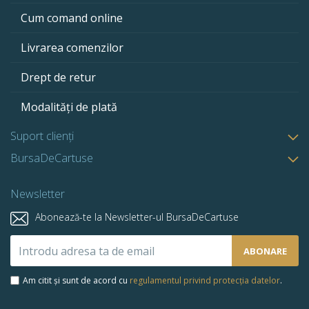
Cum comand online
Livrarea comenzilor
Drept de retur
Modalități de plată
Suport clienți
BursaDeCartuse
Newsletter
Abonează-te la Newsletter-ul BursaDeCartuse
Abonează-
ABONARE
te
la
Am citit și sunt de acord cu
regulamentul privind protecția datelor
.
newsletter-
ul