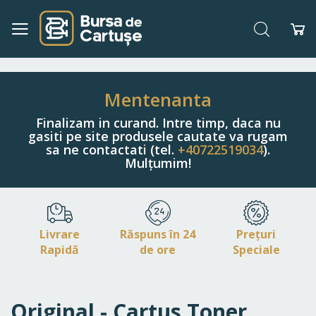
Căutare
Co
Navigați
la
Conținut
Mentenanta
Finalizam in curand. Intre timp, daca nu
gasiti pe site produsele cautate va rugam
sa ne contactati (tel.
+40722519034
).
Mulțumim!
Livrare
Răspuns în 24
Prețuri
Rapidă
de ore
Speciale
Original - Cartus Toner