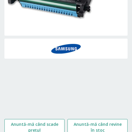
Skip
to
the
beginning
of
the
images
gallery
Anuntă-mă când scade
Anuntă-mă când revine
prețul
în stoc