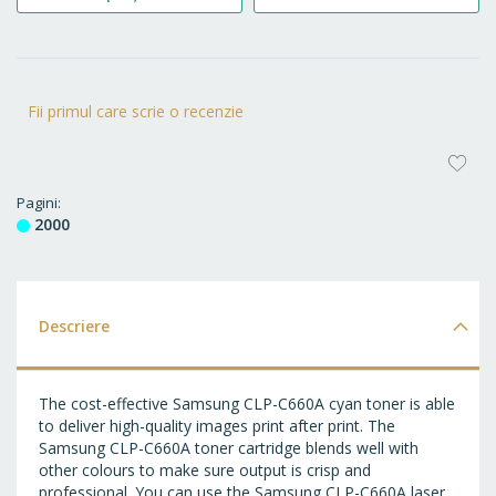
Fii primul care scrie o recenzie
AD
LA
Pagini
2000
FA
Descriere
The cost-effective Samsung CLP-C660A cyan toner is able
to deliver high-quality images print after print. The
Samsung CLP-C660A toner cartridge blends well with
other colours to make sure output is crisp and
professional. You can use the Samsung CLP-C660A laser