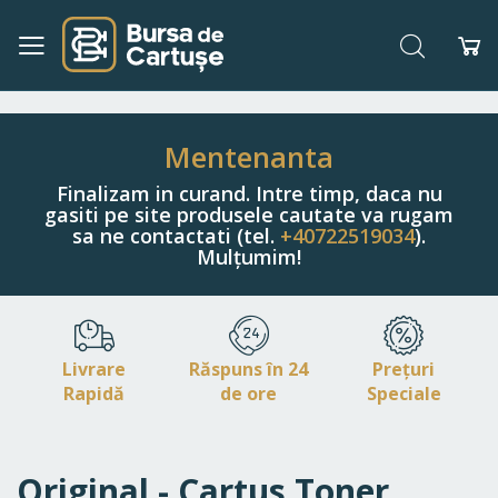
Căutare
Co
Navigați
la
Conținut
Mentenanta
Finalizam in curand. Intre timp, daca nu
gasiti pe site produsele cautate va rugam
sa ne contactati (tel.
+40722519034
).
Mulțumim!
Livrare
Răspuns în 24
Prețuri
Rapidă
de ore
Speciale
Original - Cartus Toner