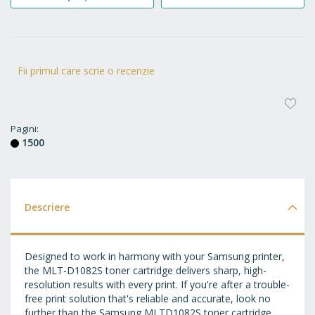
Fii primul care scrie o recenzie
AD
LA
Pagini
1500
FA
Descriere
Designed to work in harmony with your Samsung printer,
the MLT-D1082S toner cartridge delivers sharp, high-
resolution results with every print. If you're after a trouble-
free print solution that's reliable and accurate, look no
further than the Samsung MLTD1082S toner cartridge.