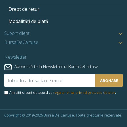
Drept de retur
Modalități de plată
Suport clienți
BursaDeCartuse
Newsletter
Abonează-te la Newsletter-ul BursaDeCartuse
Abonează-
ABONARE
te
la
Am citit și sunt de acord cu
regulamentul privind protecția datelor
.
newsletter-
ul
nostru:
Copyright © 2019-2026 Bursa De Cartuse. Toate drepturile rezervate.