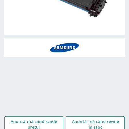
Skip
to
the
beginning
of
the
images
gallery
Anuntă-mă când scade
Anuntă-mă când revine
prețul
în stoc