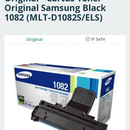
Original Samsung Black
1082 (MLT-D1082S/ELS)
Skip
IP Safe
Original
to
the
end
of
the
images
gallery