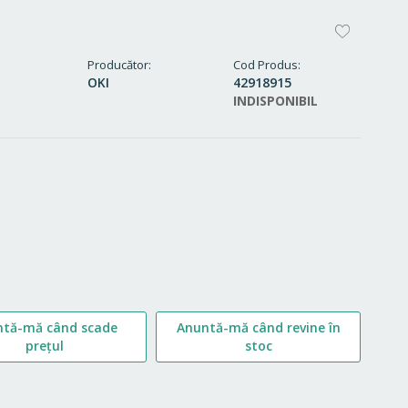
ADAUG
LA
Producător
Cod Produs
OKI
42918915
FAVORI
INDISPONIBIL
ntă-mă când scade
Anuntă-mă când revine în
prețul
stoc