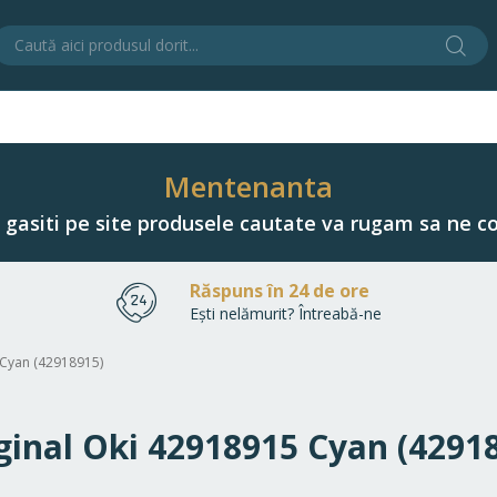
Cău
C
Mentenanta
u gasiti pe site produsele cautate va rugam sa ne co
Răspuns în 24 de ore
Ești nelămurit? Întreabă-ne
 Cyan (42918915)
iginal Oki 42918915 Cyan (4291