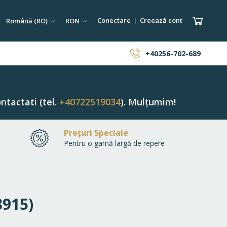
tare
Limba
Monedă
Coșul 
Conectare
Creează cont
Română (RO)
RON
ăutare
+40256-702-689
ntactati (tel.
+40722519034
). Mulțumim!
Prețuri Speciale
Pentru o gamă largă de repere
8915)