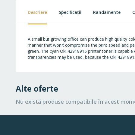
beginning
of
Descriere
Specificații
Randamente
C
the
images
gallery
A small but growing office can produce high quality co
manner that won't compromise the print speed and per
green. The cyan Oki 42918915 printer toner is capable o
transparencies may be used, because the Oki 42918915
Alte oferte
Nu există produse compatibile în acest mom