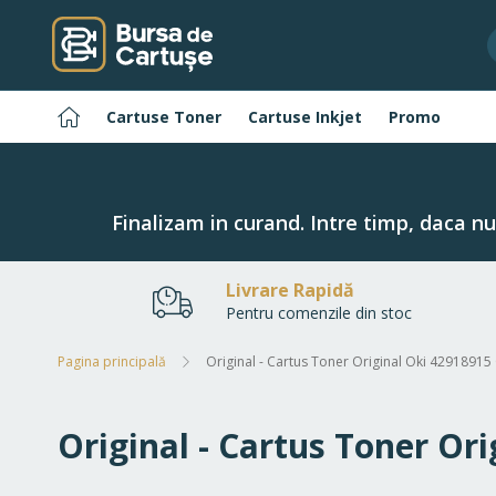
Navigați
la
Conținut
Pagina
Cartuse Toner
Cartuse Inkjet
Promo
principală
Finalizam in curand. Intre timp, daca n
Livrare Rapidă
Pentru comenzile din stoc
Pagina principală
Original - Cartus Toner Original Oki 42918915
Original - Cartus Toner Or