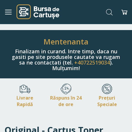
Căutare
Co
Navigați
la
Conținut
Mentenanta
Finalizam in curand. Intre timp, daca nu
gasiti pe site produsele cautate va rugam
sa ne contactati (tel.
+40722519034
).
Mulțumim!
Livrare
Răspuns în 24
Prețuri
Rapidă
de ore
Speciale
Original - Cartus Toner