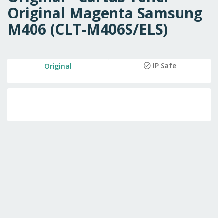
Original Magenta Samsung
M406 (CLT-M406S/ELS)
Skip
IP Safe
Original
to
the
Skip
end
to
of
the
the
beginning
images
of
gallery
the
images
gallery