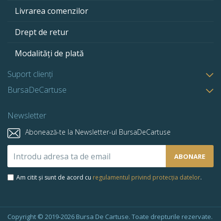
Livrarea comenzilor
Drept de retur
Modalități de plată
Suport clienți
BursaDeCartuse
Newsletter
Abonează-te la Newsletter-ul BursaDeCartuse
Abonează-
ABONARE
te
la
Am citit și sunt de acord cu
regulamentul privind protecția datelor
.
newsletter-
ul
nostru:
Copyright © 2019-2026 Bursa De Cartuse. Toate drepturile rezervate.