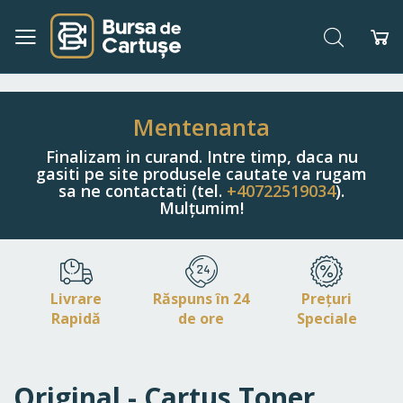
Căutare
Co
Navigați
la
Conținut
Mentenanta
Finalizam in curand. Intre timp, daca nu
gasiti pe site produsele cautate va rugam
sa ne contactati (tel.
+40722519034
).
Mulțumim!
Livrare
Răspuns în 24
Prețuri
Rapidă
de ore
Speciale
Original - Cartus Toner