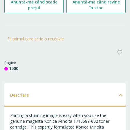
Anuntă-mă când scade
Anuntă-mă când revine
prețul
în stoc
Fii primul care scrie o recenzie
AD
LA
Pagini
1500
FA
Descriere
Printing a stunning image is easy when you use the
genuine magenta Konica Minolta 1710589-002 toner
cartridge. This expertly formulated Konica Minolta