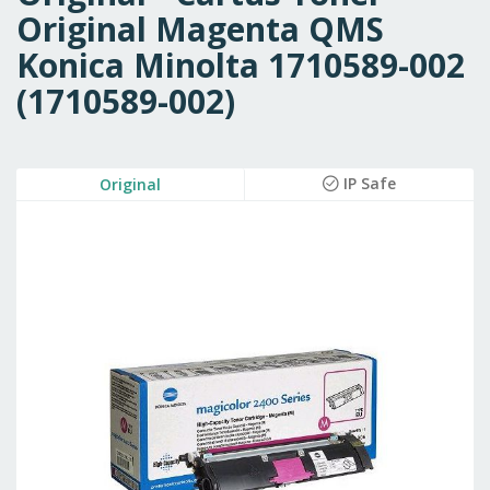
Original Magenta QMS
Konica Minolta 1710589-002
(1710589-002)
Skip
IP Safe
Original
to
the
end
of
the
images
gallery