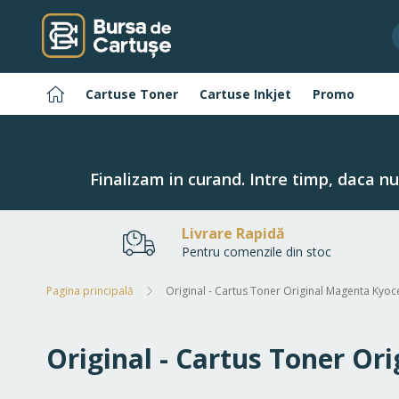
Navigați
la
Conținut
Pagina
Cartuse Toner
Cartuse Inkjet
Promo
principală
Finalizam in curand. Intre timp, daca n
Livrare Rapidă
Pentru comenzile din stoc
Pagina principală
Original - Cartus Toner Original Magenta Ky
Original - Cartus Toner O