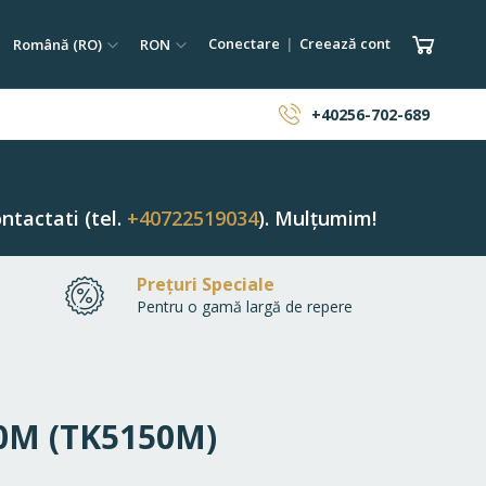
tare
Limba
Monedă
Coșul 
Conectare
Creează cont
Română (RO)
RON
ăutare
+40256-702-689
ntactati (tel.
+40722519034
). Mulțumim!
Prețuri Speciale
Pentru o gamă largă de repere
50M (TK5150M)