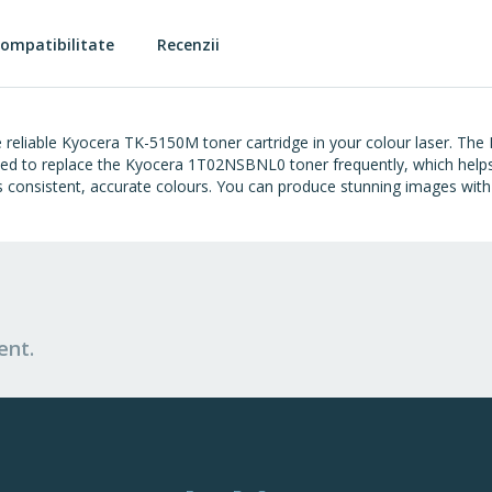
ompatibilitate
Recenzii
 reliable Kyocera TK-5150M toner cartridge in your colour laser. The
need to replace the Kyocera 1T02NSBNL0 toner frequently, which help
onsistent, accurate colours. You can produce stunning images with 
ent.