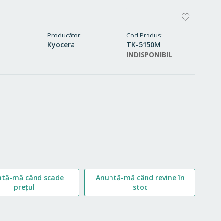
ADAUG
LA
Producător
Cod Produs
Kyocera
TK-5150M
FAVORI
INDISPONIBIL
ntă-mă când scade
Anuntă-mă când revine în
prețul
stoc