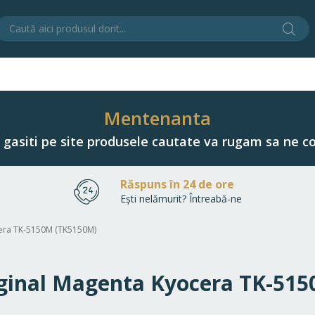
Cău
C
Mentenanta
u gasiti pe site produsele cautate va rugam sa ne co
Răspuns în 24 de ore
Ești nelămurit? Întreabă-ne
ocera TK-5150M (TK5150M)
riginal Magenta Kyocera TK-51