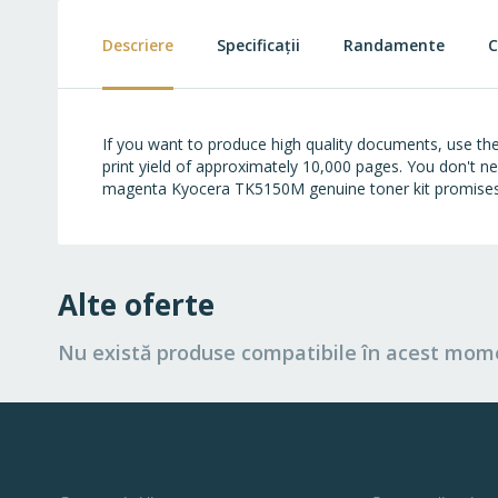
beginning
of
Descriere
Specificații
Randamente
C
the
images
gallery
If you want to produce high quality documents, use the
print yield of approximately 10,000 pages. You don't 
magenta Kyocera TK5150M genuine toner kit promises c
Alte oferte
Nu există produse compatibile în acest mom