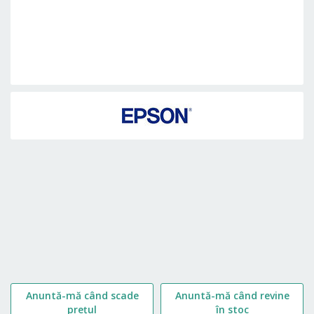
Skip
to
the
beginning
of
the
images
gallery
Anuntă-mă când scade
Anuntă-mă când revine
prețul
în stoc