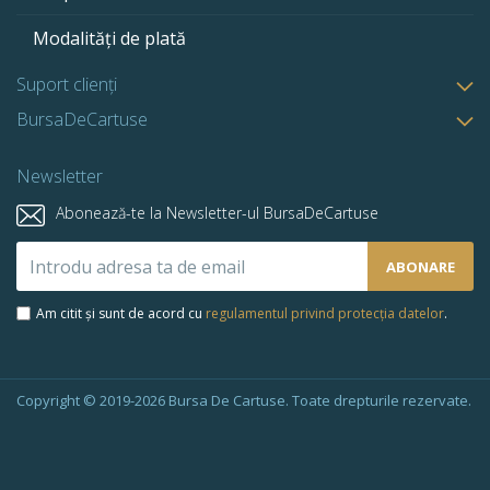
Modalități de plată
Suport clienți
BursaDeCartuse
Newsletter
Abonează-te la Newsletter-ul BursaDeCartuse
Abonează-
ABONARE
te
la
Am citit și sunt de acord cu
regulamentul privind protecția datelor
.
newsletter-
ul
nostru:
Copyright © 2019-2026 Bursa De Cartuse. Toate drepturile rezervate.