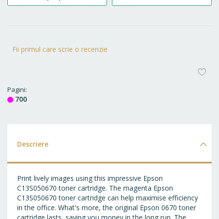
Fii primul care scrie o recenzie
AD
LA
Pagini
700
FA
Descriere
Print lively images using this impressive Epson
C13S050670 toner cartridge. The magenta Epson
C13S050670 toner cartridge can help maximise efficiency
in the office. What's more, the original Epson 0670 toner
cartridge lasts, saving you money in the long run. The