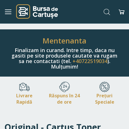
Căutare
Co
Navigați
la
Conținut
Mentenanta
Finalizam in curand. Intre timp, daca nu
gasiti pe site produsele cautate va rugam
sa ne contactati (tel.
+40722519034
).
Mulțumim!
Livrare
Răspuns în 24
Prețuri
Rapidă
de ore
Speciale
Original - Cartus Toner