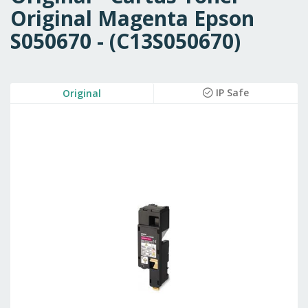
Original Magenta Epson
S050670 - (C13S050670)
Skip
IP Safe
Original
to
the
end
of
the
images
gallery