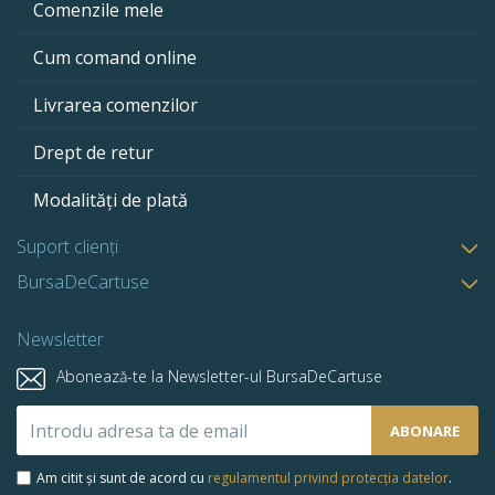
Comenzile mele
Cum comand online
Livrarea comenzilor
Drept de retur
Modalități de plată
Suport clienți
BursaDeCartuse
Newsletter
Abonează-te la Newsletter-ul BursaDeCartuse
Abonează-
ABONARE
te
la
Am citit și sunt de acord cu
regulamentul privind protecția datelor
.
newsletter-