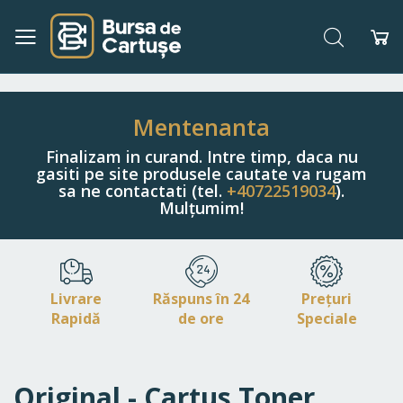
Căutare
Co
Navigați
la
Conținut
Mentenanta
Finalizam in curand. Intre timp, daca nu
gasiti pe site produsele cautate va rugam
sa ne contactati (tel.
+40722519034
).
Mulțumim!
Livrare
Răspuns în 24
Prețuri
Rapidă
de ore
Speciale
Original - Cartus Toner