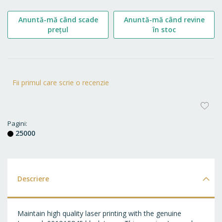
Anuntă-mă când scade
Anuntă-mă când revine
prețul
în stoc
Fii primul care scrie o recenzie
AD
LA
Pagini
25000
FA
Descriere
Maintain high quality laser printing with the genuine