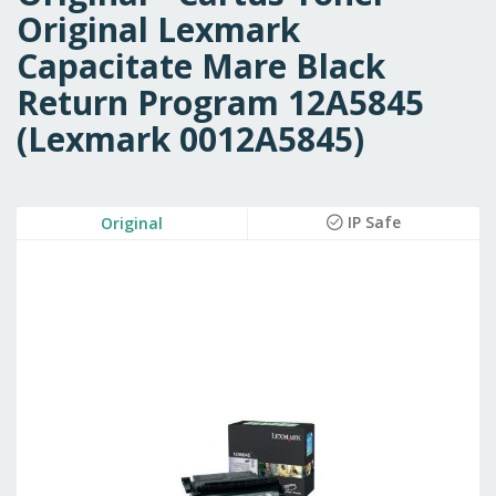
Original Lexmark
Capacitate Mare Black
Return Program 12A5845
(Lexmark 0012A5845)
Skip
IP Safe
Original
to
the
end
of
the
images
gallery