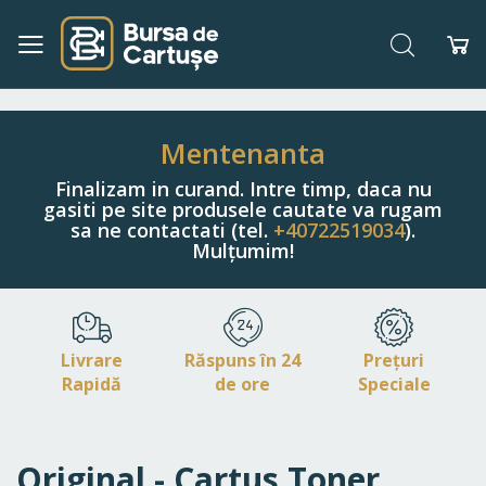
Căutare
Co
Navigați
la
Conținut
Mentenanta
Finalizam in curand. Intre timp, daca nu
gasiti pe site produsele cautate va rugam
sa ne contactati (tel.
+40722519034
).
Mulțumim!
Livrare
Răspuns în 24
Prețuri
Rapidă
de ore
Speciale
Original - Cartus Toner