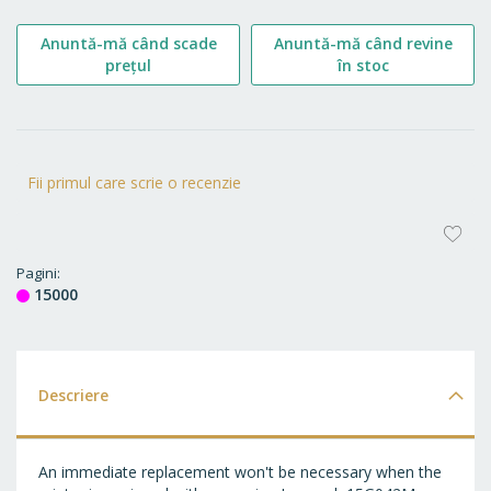
Anuntă-mă când scade
Anuntă-mă când revine
prețul
în stoc
Fii primul care scrie o recenzie
AD
LA
Pagini
15000
FA
Descriere
An immediate replacement won't be necessary when the