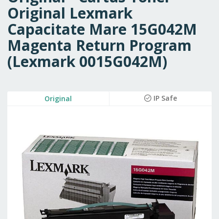
Original Lexmark
Capacitate Mare 15G042M
Magenta Return Program
(Lexmark 0015G042M)
Skip
IP Safe
Original
to
the
end
of
the
images
gallery