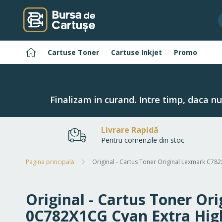
Navigați
la
Conținut
Pagina
Cartuse Toner
Cartuse Inkjet
Promo
principală
Finalizam in curand. Intre timp, daca n
Livrare Rapidă
Pentru comenzile din stoc
Pagina principală
Original - Cartus Toner Original Lexmark C7
Original - Cartus Toner O
0C782X1CG Cyan Extra High