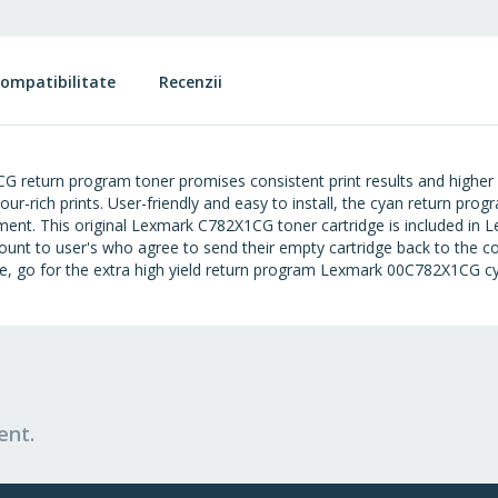
ompatibilitate
Recenzii
G return program toner promises consistent print results and highe
lour-rich prints. User-friendly and easy to install, the cyan return p
ment. This original Lexmark C782X1CG toner cartridge is included in 
count to user's who agree to send their empty cartridge back to the c
age, go for the extra high yield return program Lexmark 00C782X1CG cy
ent.