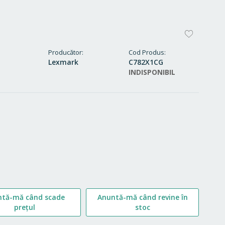
ADAUG
LA
Producător
Cod Produs
Lexmark
C782X1CG
FAVORI
INDISPONIBIL
ntă-mă când scade
Anuntă-mă când revine în
prețul
stoc