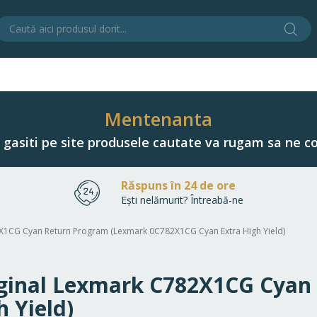
Cău
C
Mentenanta
u gasiti pe site produsele cautate va rugam sa ne co
Răspuns în 24 de ore
Ești nelămurit? Întreabă-ne
82X1CG Cyan Return Program (Lexmark 0C782X1CG Cyan Extra High Yield)
riginal Lexmark C782X1CG Cya
 Yield)