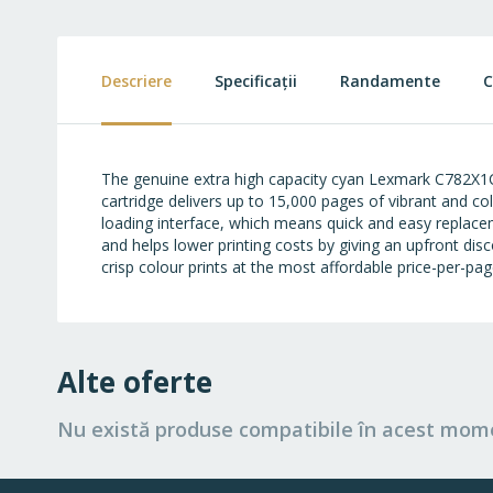
to
the
beginning
of
Descriere
Specificații
Randamente
C
the
images
gallery
The genuine extra high capacity cyan Lexmark C782X1C
cartridge delivers up to 15,000 pages of vibrant and co
loading interface, which means quick and easy replace
and helps lower printing costs by giving an upfront dis
crisp colour prints at the most affordable price-per-p
Alte oferte
Nu există produse compatibile în acest mom