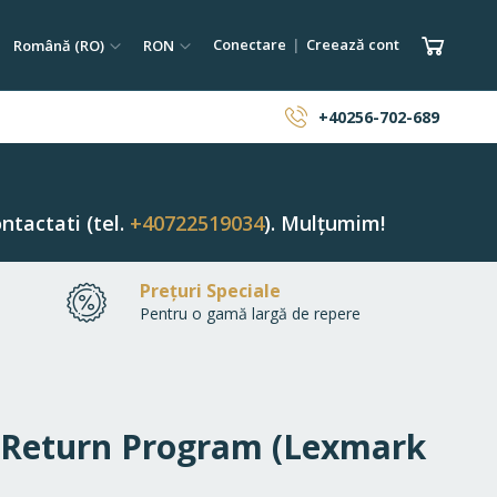
tare
Limba
Monedă
Coșul 
Conectare
Creează cont
Română (RO)
RON
ăutare
+40256-702-689
ntactati (tel.
+40722519034
). Mulțumim!
Prețuri Speciale
Pentru o gamă largă de repere
n Return Program (Lexmark