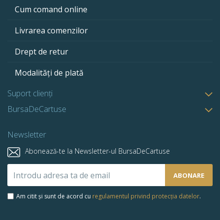
Cum comand online
Livrarea comenzilor
Drept de retur
Modalități de plată
Suport clienți
BursaDeCartuse
Newsletter
Abonează-te la Newsletter-ul BursaDeCartuse
Abonează-
ABONARE
te
la
Am citit și sunt de acord cu
regulamentul privind protecția datelor
.
newsletter-
ul
nostru: