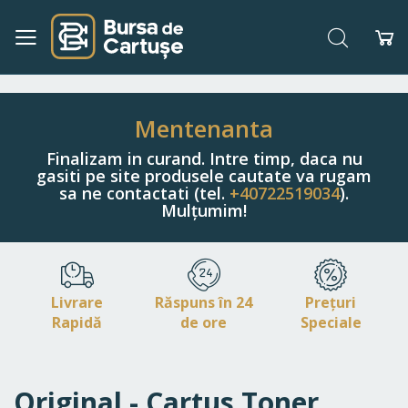
Căutare
Co
Navigați
la
Conținut
Mentenanta
Finalizam in curand. Intre timp, daca nu
gasiti pe site produsele cautate va rugam
sa ne contactati (tel.
+40722519034
).
Mulțumim!
Livrare
Răspuns în 24
Prețuri
Rapidă
de ore
Speciale
Original - Cartus Toner