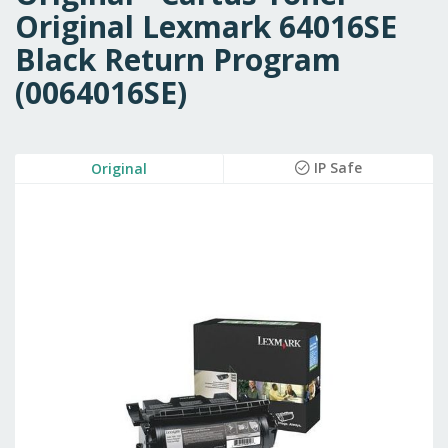
Original Lexmark 64016SE
Black Return Program
(0064016SE)
Skip
IP Safe
Original
to
the
end
of
the
images
gallery