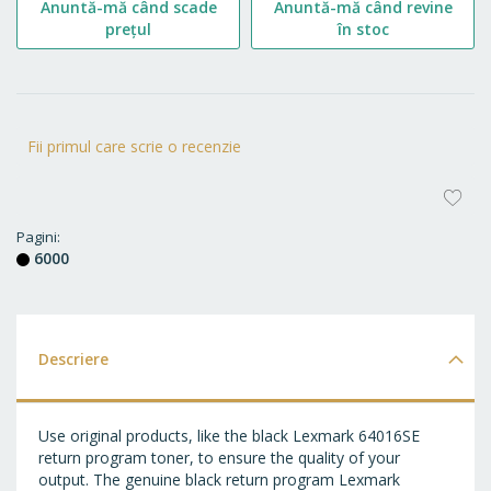
Anuntă-mă când scade
Anuntă-mă când revine
prețul
în stoc
Fii primul care scrie o recenzie
AD
LA
Pagini
6000
FA
Descriere
Use original products, like the black Lexmark 64016SE
return program toner, to ensure the quality of your
output. The genuine black return program Lexmark