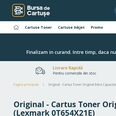
Navigați
la
Conținut
Pagina
Cartuse Toner
Cartuse Inkjet
Promo
principală
Finalizam in curand. Intre timp, daca n
Livrare Rapidă
Pentru comenzile din stoc
Pagina principală
Original - Cartus Toner Original Extra Capac
Original - Cartus Toner O
(Lexmark 0T654X21E)