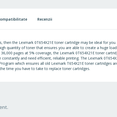
ompatibilitate
Recenzii
nts, then the Lexmark 0T654X21E toner cartridge may be ideal for you
 high quantity of toner that ensures you are able to create a huge l
 36,000 pages at 5% coverage, the Lexmark 0T654X21E toner cartridg
constantly and need efficient, reliable printing. The Lexmark 0T654X2
ion Program which ensures all old Lexmark T654X21E toner cartridges a
s the time you have to take to replace toner cartridges.
ent.