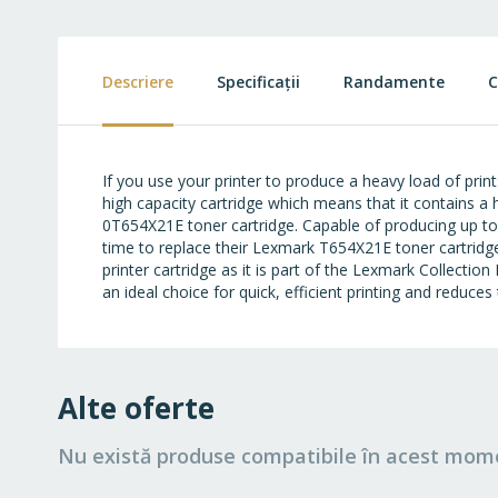
to
the
beginning
of
Descriere
Specificații
Randamente
C
the
images
gallery
If you use your printer to produce a heavy load of pri
high capacity cartridge which means that it contains a
0T654X21E toner cartridge. Capable of producing up to
time to replace their Lexmark T654X21E toner cartridge 
printer cartridge as it is part of the Lexmark Collect
an ideal choice for quick, efficient printing and reduce
Alte oferte
Nu există produse compatibile în acest mom