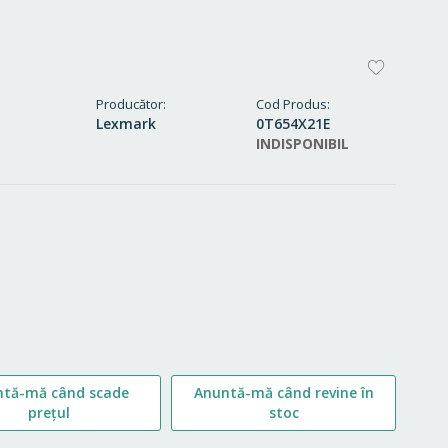
ADAUG
LA
Producător
Cod Produs
Lexmark
0T654X21E
FAVORI
INDISPONIBIL
ntă-mă când scade
Anuntă-mă când revine în
prețul
stoc