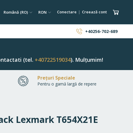
tare
Limba
Monedă
Coșul 
Conectare
Creează cont
Română (RO)
RON
ăutare
+40256-702-689
ntactati (tel.
+40722519034
). Mulțumim!
Prețuri Speciale
Pentru o gamă largă de repere
Black Lexmark T654X21E