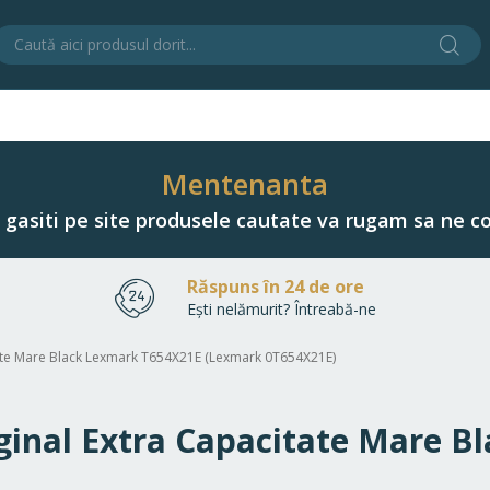
Cău
C
Mentenanta
u gasiti pe site produsele cautate va rugam sa ne co
Răspuns în 24 de ore
Ești nelămurit? Întreabă-ne
itate Mare Black Lexmark T654X21E (Lexmark 0T654X21E)
riginal Extra Capacitate Mare 