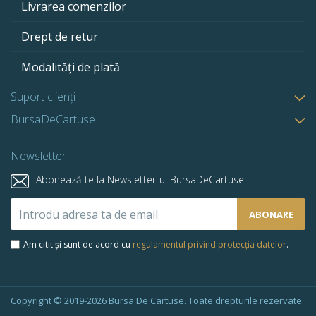
Livrarea comenzilor
Drept de retur
Modalități de plată
Suport clienți
BursaDeCartuse
Newsletter
Abonează-te la Newsletter-ul BursaDeCartuse
Abonează-
ABONARE
te
la
Am citit și sunt de acord cu
regulamentul privind protecția datelor
.
newsletter-
ul
nostru:
Copyright © 2019-2026 Bursa De Cartuse. Toate drepturile rezervate.