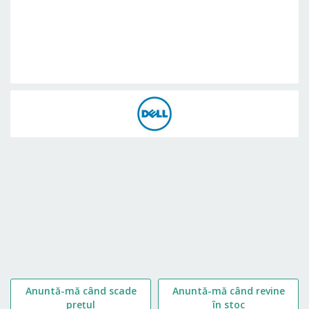
Skip
to
the
beginning
of
the
images
gallery
Anuntă-mă când scade
Anuntă-mă când revine
prețul
în stoc