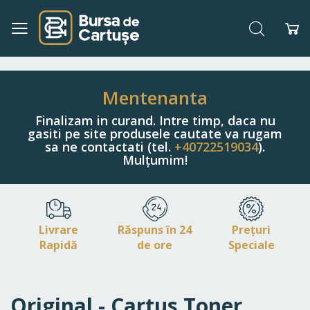
Căutare
Co
Navigați
la
Conținut
Mentenanta
Finalizam in curand. Intre timp, daca nu
gasiti pe site produsele cautate va rugam
sa ne contactati (tel.
+40722519034
).
Mulțumim!
Livrare
Răspuns în 24
Prețuri
Rapidă
de ore
Speciale
Original - Cartus Toner