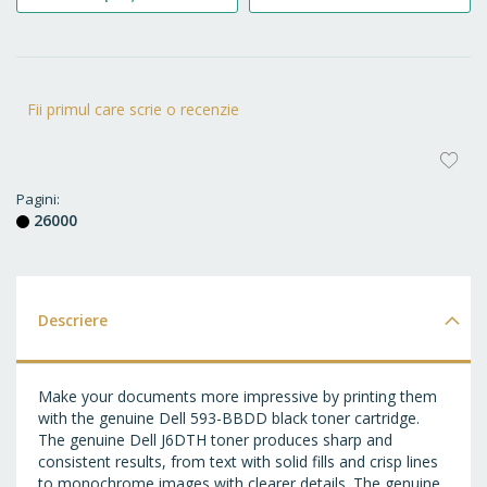
Fii primul care scrie o recenzie
AD
LA
Pagini
26000
FA
Descriere
Make your documents more impressive by printing them
with the genuine Dell 593-BBDD black toner cartridge.
The genuine Dell J6DTH toner produces sharp and
consistent results, from text with solid fills and crisp lines
to monochrome images with clearer details. The genuine