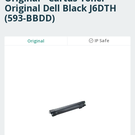
Original Dell Black J6DTH
(593-BBDD)
Skip
IP Safe
Original
to
the
end
of
the
images
gallery