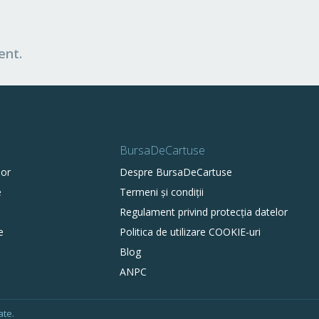
ent.
BursaDeCartuse
lor
Despre BursaDeCartuse
e
Termeni și condiții
Regulament privind protecția datelor
e
Politica de utilizare COOKIE-uri
Blog
ANPC
ate.