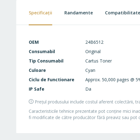
beginning
of
Specificații
Randamente
Compatibilitat
the
images
gallery
Specificații
OEM
24B6512
Consumabil
Original
Tip Consumabil
Cartus Toner
Culoare
Cyan
Ciclu de Functionare
Approx. 50,000 pages @ 5
IP Safe
Da
Prețul produsului include costul aferent colectării, t
Caracteristicile tehnice prezentate pot conţine mici ina
fi modificate de către producător fără preaviz sau pot 