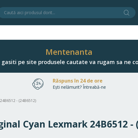
Cău
C
Mentenanta
u gasiti pe site produsele cautate va rugam sa ne co
Răspuns în 24 de ore
Ești nelămurit? Întreabă-ne
k 24B6512 - (24B6512)
iginal Cyan Lexmark 24B6512 -