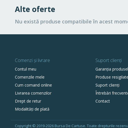
Alte oferte
Nu există produse compatibile în acest mom
Comenzi și livrare
Suport clienți
Contul meu
Garanția produse
Comenzile mele
Produse resigilat
Cum comand online
Suport clienți
Livrarea comenzilor
Întrebări frecvent
Drept de retur
Contact
Modalități de plată
Copyright © 2019-2026 Bursa De Cartuse. Toate drepturile rezerv