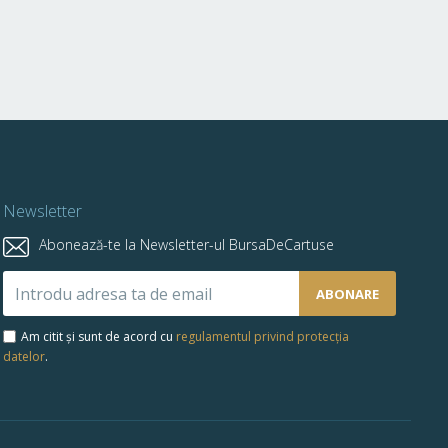
Newsletter
Abonează-te la Newsletter-ul BursaDeCartuse
Abonează-
ABONARE
te
la
Am citit și sunt de acord cu
regulamentul privind protecția
newsletter-
datelor
.
ul
nostru: