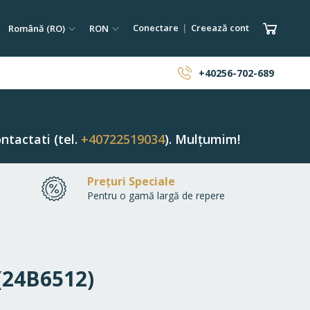
tare
Limba
Monedă
Coșul 
Conectare
Creează cont
Română (RO)
RON
ăutare
+40256-702-689
ntactati (tel.
+40722519034
). Mulțumim!
Prețuri Speciale
Pentru o gamă largă de repere
 (24B6512)