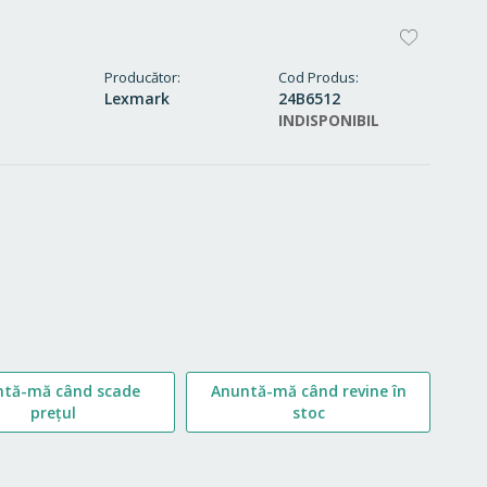
ADAUG
LA
Producător
Cod Produs
Lexmark
24B6512
FAVORI
INDISPONIBIL
ntă-mă când scade
Anuntă-mă când revine în
prețul
stoc