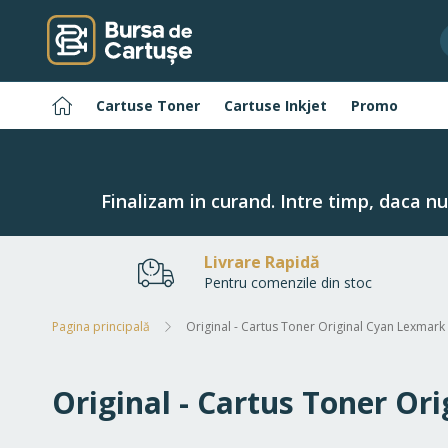
Navigați
la
Conținut
Pagina
Cartuse Toner
Cartuse Inkjet
Promo
principală
Finalizam in curand. Intre timp, daca n
Livrare Rapidă
Pentru comenzile din stoc
Pagina principală
Original - Cartus Toner Original Cyan Lexmar
Original - Cartus Toner Or