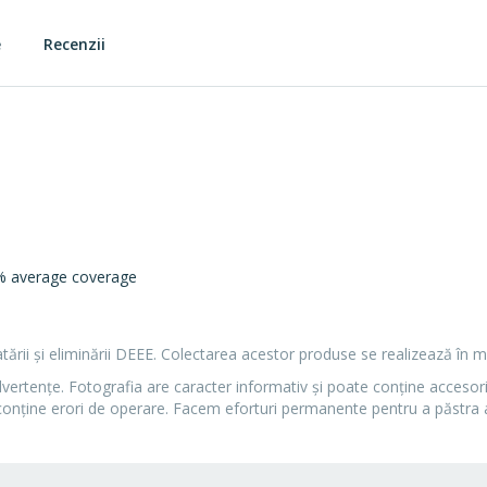
e
Recenzii
% average coverage
ratării și eliminării DEEE. Colectarea acestor produse se realizează în m
dvertenţe. Fotografia are caracter informativ şi poate conţine accesori
conţine erori de operare. Facem eforturi permanente pentru a păstra a