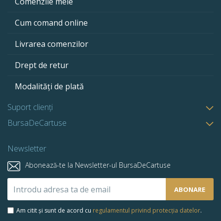
Comenzile mele
Cum comand online
Livrarea comenzilor
Drept de retur
Modalități de plată
Suport clienți
BursaDeCartuse
Newsletter
Abonează-te la Newsletter-ul BursaDeCartuse
Abonează-
ABONARE
te
la
Am citit și sunt de acord cu
regulamentul privind protecția datelor
.
newsletter-