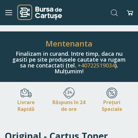
Căutare
Co
Navigați
la
Conținut
Mentenanta
Finalizam in curand. Intre timp, daca nu
gasiti pe site produsele cautate va rugam
sa ne contactati (tel.
+40722519034
).
Mulțumim!
Livrare
Răspuns în 24
Prețuri
Rapidă
de ore
Speciale
Original - Cartus Toner