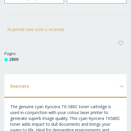
Fii primul care scrie o recenzie
AD
LA
Pagini
2800
FA
Descriere
The genuine cyan Kyocera TK-580C toner cartridge is
used in-conjunction with your colour laser printer to
generate superb image quality. This cyan Kyocera TK580C
toner adds impact to dull documents and brings your
pages to life. Ideal for demanding environments and