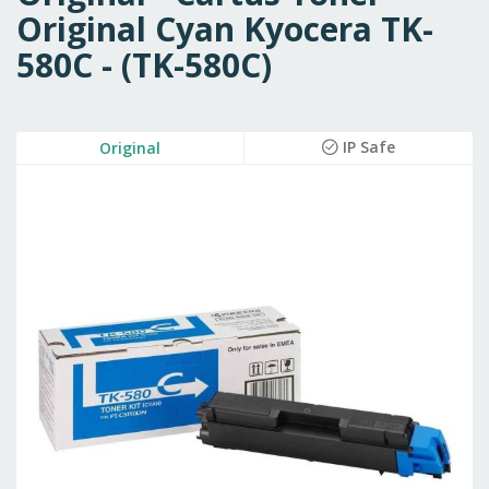
Original Cyan Kyocera TK-
580C - (TK-580C)
Skip
IP Safe
Original
to
the
end
of
the
images
gallery