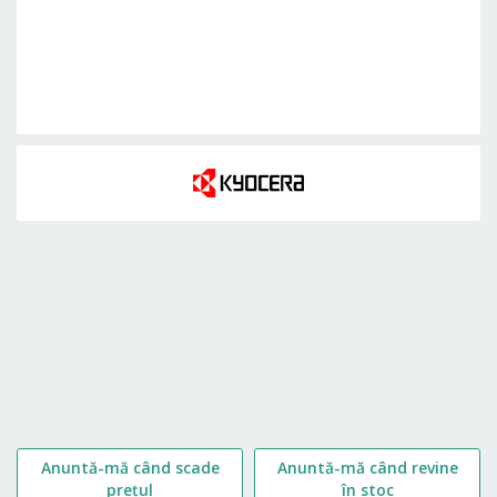
Skip
to
the
beginning
of
the
images
gallery
Anuntă-mă când scade
Anuntă-mă când revine
prețul
în stoc