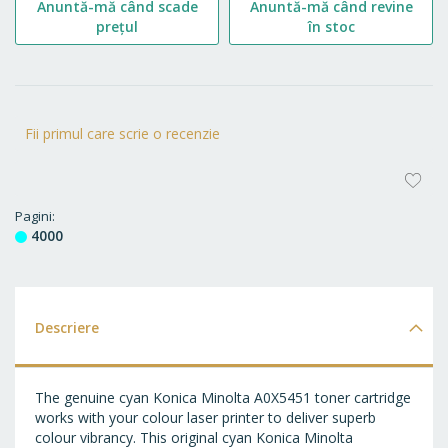
Anuntă-mă când scade
Anuntă-mă când revine
prețul
în stoc
Fii primul care scrie o recenzie
AD
LA
Pagini
4000
FA
Descriere
The genuine cyan Konica Minolta A0X5451 toner cartridge
works with your colour laser printer to deliver superb
colour vibrancy. This original cyan Konica Minolta