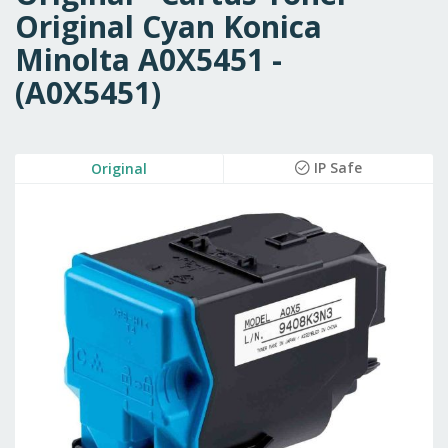
Original Cyan Konica
Minolta A0X5451 -
(A0X5451)
Skip
IP Safe
Original
to
the
end
of
the
images
gallery