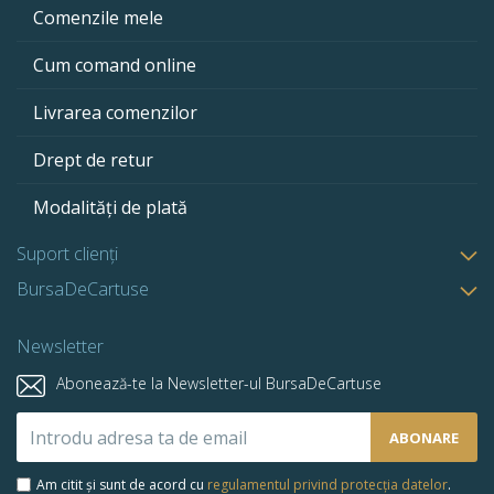
Comenzile mele
Cum comand online
Livrarea comenzilor
Drept de retur
Modalități de plată
Suport clienți
BursaDeCartuse
Newsletter
Abonează-te la Newsletter-ul BursaDeCartuse
Abonează-
ABONARE
te
la
Am citit și sunt de acord cu
regulamentul privind protecția datelor
.
newsletter-