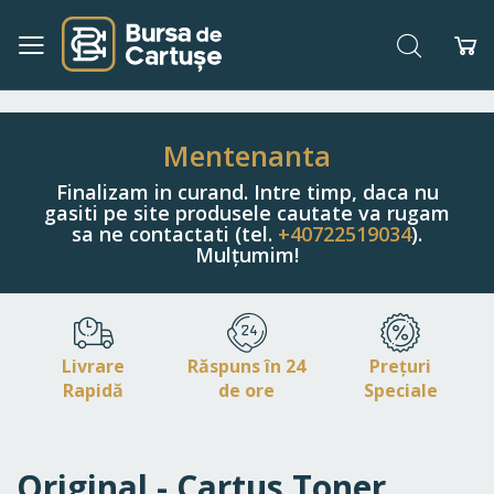
Căutare
Co
Navigați
la
Conținut
Mentenanta
Finalizam in curand. Intre timp, daca nu
gasiti pe site produsele cautate va rugam
sa ne contactati (tel.
+40722519034
).
Mulțumim!
Livrare
Răspuns în 24
Prețuri
Rapidă
de ore
Speciale
Original - Cartus Toner