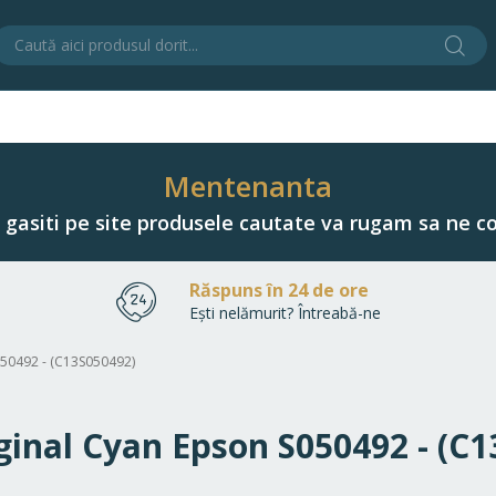
Cău
C
Mentenanta
u gasiti pe site produsele cautate va rugam sa ne co
Răspuns în 24 de ore
Ești nelămurit? Întreabă-ne
050492 - (C13S050492)
iginal Cyan Epson S050492 - (C