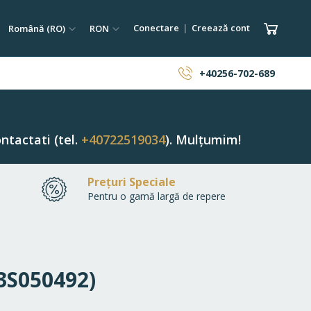
tare
Limba
Monedă
Coșul 
Conectare
Creează cont
Română (RO)
RON
ăutare
+40256-702-689
ntactati (tel.
+40722519034
). Mulțumim!
Prețuri Speciale
Pentru o gamă largă de repere
13S050492)