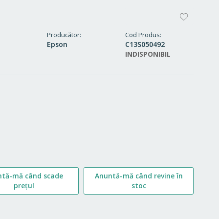
ADAUG
LA
Producător
Cod Produs
Epson
C13S050492
FAVORI
INDISPONIBIL
ntă-mă când scade
Anuntă-mă când revine în
prețul
stoc