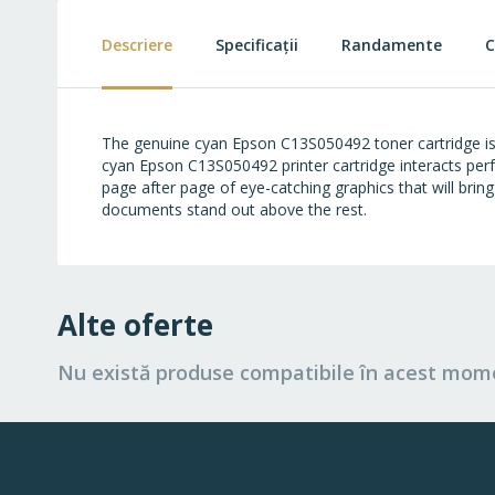
beginning
of
Descriere
Specificații
Randamente
C
the
images
gallery
The genuine cyan Epson C13S050492 toner cartridge is
cyan Epson C13S050492 printer cartridge interacts perfe
page after page of eye-catching graphics that will brin
documents stand out above the rest.
Alte oferte
Nu există produse compatibile în acest mom