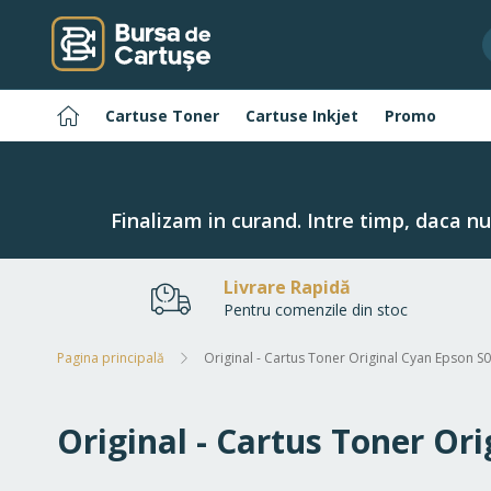
Navigați
la
Conținut
Pagina
Cartuse Toner
Cartuse Inkjet
Promo
principală
Finalizam in curand. Intre timp, daca n
Livrare Rapidă
Pentru comenzile din stoc
Pagina principală
Original - Cartus Toner Original Cyan Epson S
Original - Cartus Toner Or