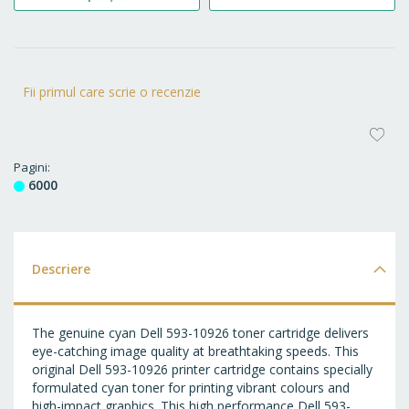
Fii primul care scrie o recenzie
AD
LA
Pagini
6000
FA
Descriere
The genuine cyan Dell 593-10926 toner cartridge delivers
eye-catching image quality at breathtaking speeds. This
original Dell 593-10926 printer cartridge contains specially
formulated cyan toner for printing vibrant colours and
high-impact graphics. This high performance Dell 593-