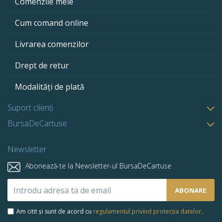
Comenzile mele
Cum comand online
Livrarea comenzilor
Drept de retur
Modalități de plată
Suport clienți
BursaDeCartuse
Newsletter
Abonează-te la Newsletter-ul BursaDeCartuse
Abonează-
ABONARE
te
la
Am citit și sunt de acord cu
regulamentul privind protecția datelor
.
newsletter-