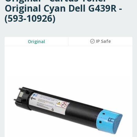
Original Cyan Dell G439R -
(593-10926)
Skip
IP Safe
Original
to
the
end
of
the
images
gallery