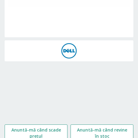
Skip
to
the
beginning
of
the
images
gallery
Anuntă-mă când scade
Anuntă-mă când revine
prețul
în stoc