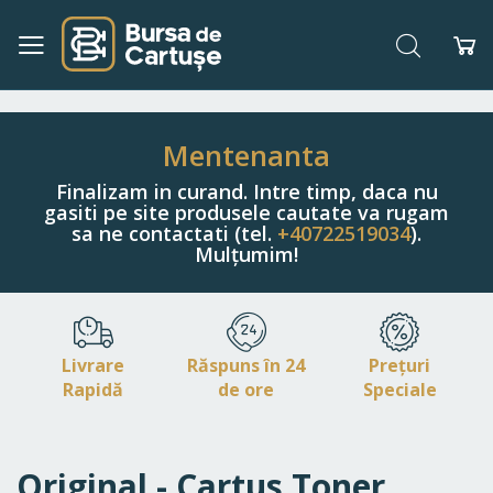
Căutare
Co
Navigați
la
Conținut
Mentenanta
Finalizam in curand. Intre timp, daca nu
gasiti pe site produsele cautate va rugam
sa ne contactati (tel.
+40722519034
).
Mulțumim!
Livrare
Răspuns în 24
Prețuri
Rapidă
de ore
Speciale
Original - Cartus Toner