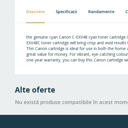
beginning
of
Descriere
Specificații
Randamente
C
the
images
gallery
the genuine cyan Canon C-EXV48 cyan toner cartridge i
EXV48C toner cartridge will bring crisp and vivid result
This Canon cartridge is ideal for use in both the home 
great value for money. For vibrant, eye-catching colou
one-year warranty, you can buy this Canon cartridge wi
Alte oferte
Nu există produse compatibile în acest mom