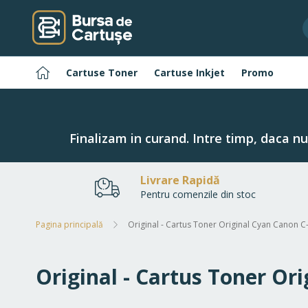
Navigați
la
Conținut
Pagina
Cartuse Toner
Cartuse Inkjet
Promo
principală
Finalizam in curand. Intre timp, daca n
Livrare Rapidă
Pentru comenzile din stoc
Pagina principală
Original - Cartus Toner Original Cyan Canon C
Original - Cartus Toner Or