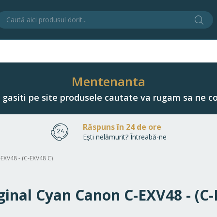
Cău
C
Mentenanta
u gasiti pe site produsele cautate va rugam sa ne co
Răspuns în 24 de ore
Ești nelămurit? Întreabă-ne
-EXV48 - (C-EXV48 C)
iginal Cyan Canon C-EXV48 - (C