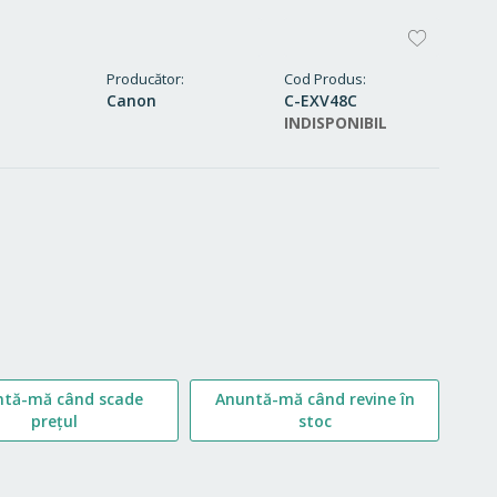
ADAUG
LA
Producător
Cod Produs
Canon
C-EXV48C
FAVORI
INDISPONIBIL
ntă-mă când scade
Anuntă-mă când revine în
prețul
stoc