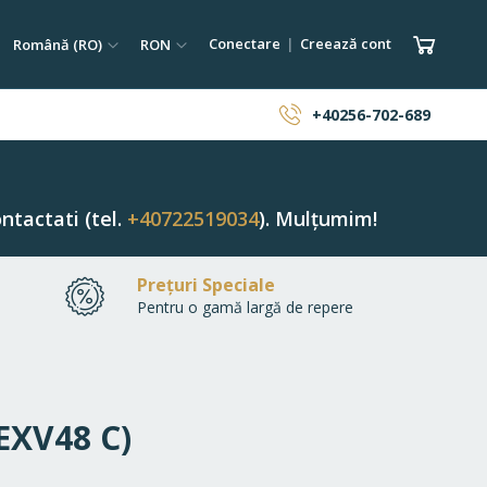
tare
Limba
Monedă
Coșul 
Conectare
Creează cont
Română (RO)
RON
ăutare
+40256-702-689
ntactati (tel.
+40722519034
). Mulțumim!
Prețuri Speciale
Pentru o gamă largă de repere
-EXV48 C)