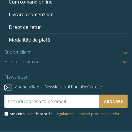
Cum comand online
Livrarea comenzilor
Drept de retur
Modalități de plată
Suport clienți
BursaDeCartuse
Newsletter
Abonează-te la Newsletter-ul BursaDeCartuse
Abonează-
ABONARE
te
la
Am citit și sunt de acord cu
regulamentul privind protecția datelor
.
newsletter-
ul
nostru: