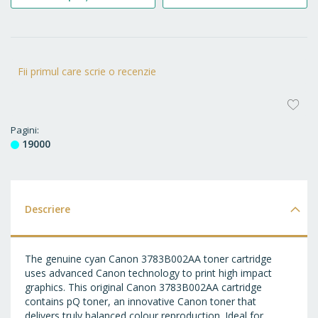
Fii primul care scrie o recenzie
AD
LA
Pagini
19000
FA
Descriere
The genuine cyan Canon 3783B002AA toner cartridge
uses advanced Canon technology to print high impact
graphics. This original Canon 3783B002AA cartridge
contains pQ toner, an innovative Canon toner that
delivers truly balanced colour reproduction. Ideal for