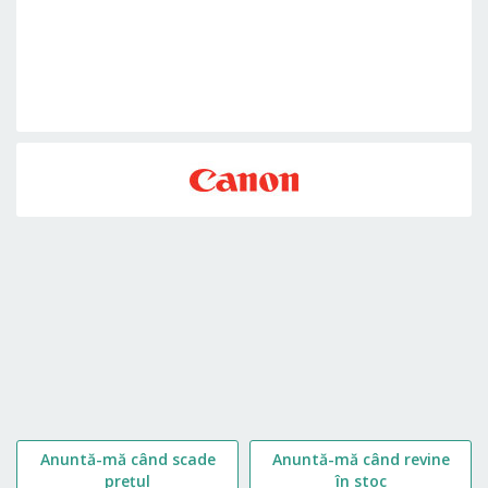
Skip
to
the
beginning
of
the
images
gallery
Anuntă-mă când scade
Anuntă-mă când revine
prețul
în stoc