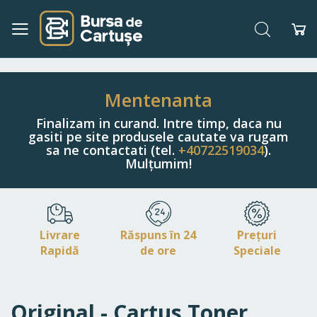
Căutare
Co
Navigați
la
Conținut
Mentenanta
Finalizam in curand. Intre timp, daca nu
gasiti pe site produsele cautate va rugam
sa ne contactati (tel.
+40722519034
).
Mulțumim!
Livrare
Răspuns în 24
Prețuri
Rapidă
de ore
Speciale
Original - Cartus Toner