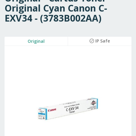
Original Cyan Canon C-
EXV34 - (3783B002AA)
Skip
IP Safe
Original
to
the
end
of
the
images
gallery