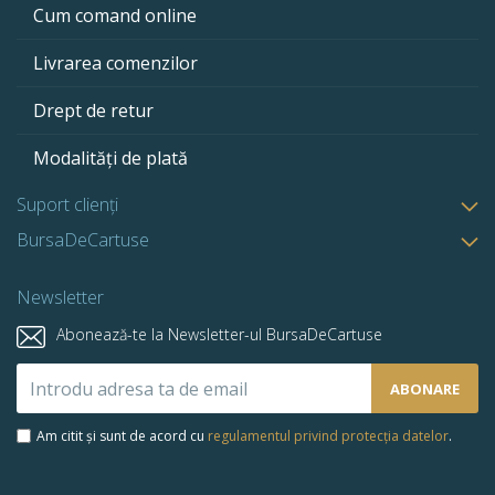
Cum comand online
Livrarea comenzilor
Drept de retur
Modalități de plată
Suport clienți
BursaDeCartuse
Newsletter
Abonează-te la Newsletter-ul BursaDeCartuse
Abonează-
ABONARE
te
la
Am citit și sunt de acord cu
regulamentul privind protecția datelor
.
newsletter-
ul
nostru: