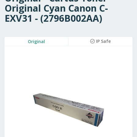
Original Cyan Canon C-
EXV31 - (2796B002AA)
Skip
IP Safe
Original
to
the
end
of
the
images
gallery