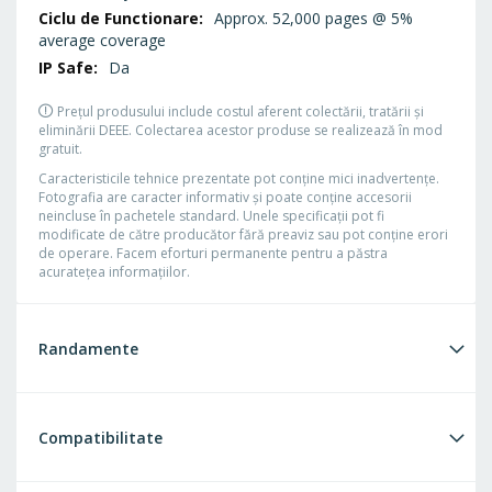
Approx. 52,000 pages @ 5%
average coverage
Da
Prețul produsului include costul aferent colectării, tratării și
eliminării DEEE. Colectarea acestor produse se realizează în mod
gratuit.
Caracteristicile tehnice prezentate pot conţine mici inadvertenţe.
Fotografia are caracter informativ şi poate conţine accesorii
neincluse în pachetele standard. Unele specificaţii pot fi
modificate de către producător fără preaviz sau pot conţine erori
de operare. Facem eforturi permanente pentru a păstra
acurateţea informaţiilor.
Randamente
Compatibilitate