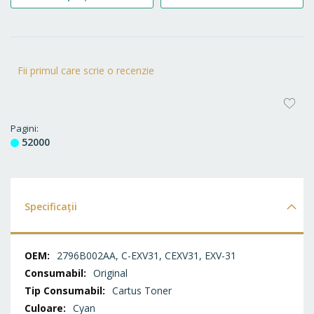
Fii primul care scrie o recenzie
AD
LA
Pagini
52000
FA
Specificații
Specificații
2796B002AA, C-EXV31, CEXV31, EXV-31
Original
Cartus Toner
Cyan