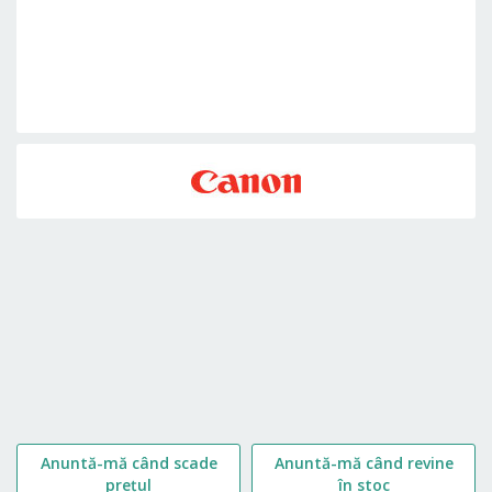
Skip
to
the
beginning
of
the
images
gallery
Anuntă-mă când scade
Anuntă-mă când revine
prețul
în stoc