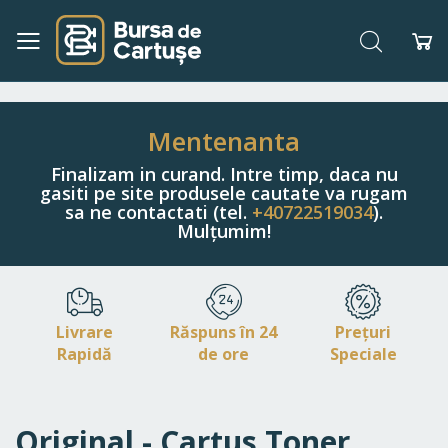
Căutare
Co
Navigați
la
Conținut
Mentenanta
Finalizam in curand. Intre timp, daca nu
gasiti pe site produsele cautate va rugam
sa ne contactati (tel.
+40722519034
).
Mulțumim!
Livrare
Răspuns în 24
Prețuri
Rapidă
de ore
Speciale
Original - Cartus Toner