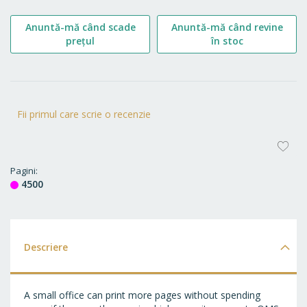
Anuntă-mă când scade
Anuntă-mă când revine
prețul
în stoc
Fii primul care scrie o recenzie
AD
LA
Pagini
4500
FA
Descriere
A small office can print more pages without spending