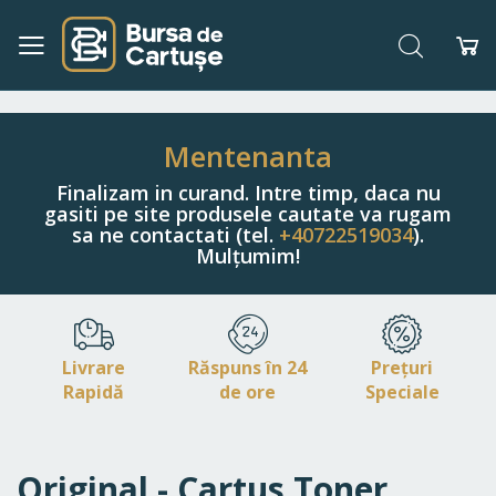
Căutare
Co
Navigați
la
Conținut
Mentenanta
Finalizam in curand. Intre timp, daca nu
gasiti pe site produsele cautate va rugam
sa ne contactati (tel.
+40722519034
).
Mulțumim!
Livrare
Răspuns în 24
Prețuri
Rapidă
de ore
Speciale
Original - Cartus Toner