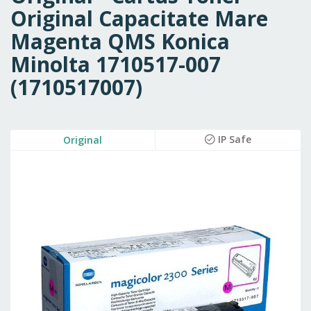
Original Capacitate Mare
Magenta QMS Konica
Minolta 1710517-007
(1710517007)
Skip
IP Safe
Original
to
the
end
of
the
images
gallery