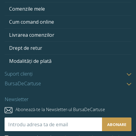
Comenzile mele
Cum comand online
Livrarea comenzilor
Drept de retur
Modalități de plată
Suport clienți
BursaDeCartuse
Newsletter
Abonează-te la Newsletter-ul BursaDeCartuse
Abonează-
ABONARE
te
la