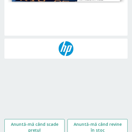
Skip
to
the
beginning
of
the
images
gallery
Anuntă-mă când scade
Anuntă-mă când revine
prețul
în stoc