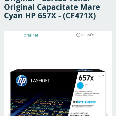
Original Capacitate Mare
Cyan HP 657X - (CF471X)
Skip
IP Safe
Original
to
the
end
of
the
images
gallery