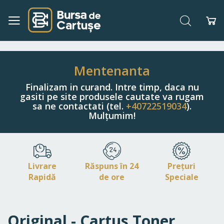
Căutare
Co
Navigați
la
Conținut
Mentenanta
Finalizam in curand. Intre timp, daca nu
gasiti pe site produsele cautate va rugam
sa ne contactati (tel.
+40722519034
).
Mulțumim!
Livrare
Răspuns în 24
Prețuri
Rapidă
de ore
Speciale
Original - Cartus Toner