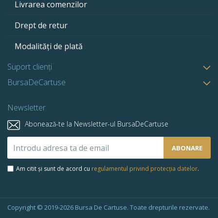
Livrarea comenzilor
Drept de retur
Modalități de plată
Suport clienți
BursaDeCartuse
Newsletter
Abonează-te la Newsletter-ul BursaDeCartuse
Abonează-
ABONARE
te
la
Am citit și sunt de acord cu
regulamentul privind protecția datelor
.
newsletter-
ul
nostru:
Copyright © 2019-2026 Bursa De Cartuse. Toate drepturile rezervate.