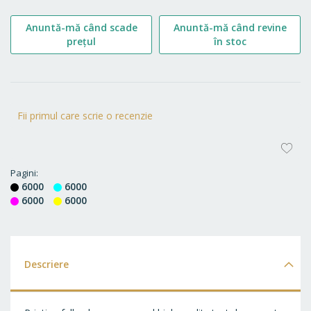
Anuntă-mă când scade
Anuntă-mă când revine
prețul
în stoc
Fii primul care scrie o recenzie
AD
LA
Pagini
6000
6000
FA
6000
6000
Descriere