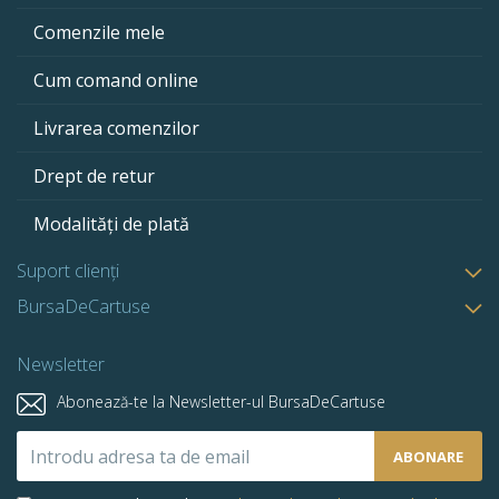
Comenzile mele
Cum comand online
Livrarea comenzilor
Drept de retur
Modalități de plată
Suport clienți
BursaDeCartuse
Newsletter
Abonează-te la Newsletter-ul BursaDeCartuse
Abonează-
ABONARE
te
la