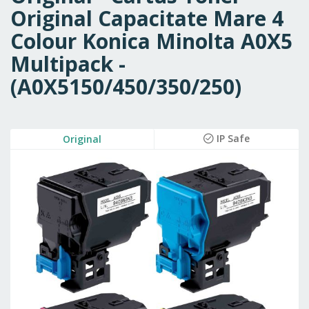
Original Capacitate Mare 4
Colour Konica Minolta A0X5
Multipack -
(A0X5150/450/350/250)
Skip
IP Safe
Original
to
the
end
of
the
images
gallery