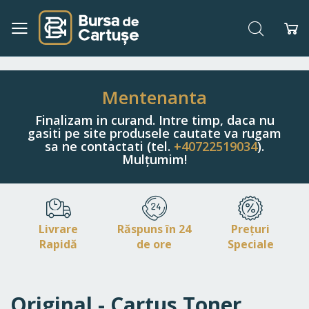
Căutare
Co
Navigați
la
Conținut
Mentenanta
Finalizam in curand. Intre timp, daca nu
gasiti pe site produsele cautate va rugam
sa ne contactati (tel.
+40722519034
).
Mulțumim!
Livrare
Răspuns în 24
Prețuri
Rapidă
de ore
Speciale
Original - Cartus Toner