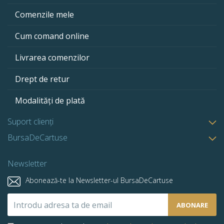
Comenzile mele
Cum comand online
Livrarea comenzilor
Drept de retur
Modalități de plată
Suport clienți
BursaDeCartuse
Newsletter
Abonează-te la Newsletter-ul BursaDeCartuse
Abonează-
ABONARE
te
la