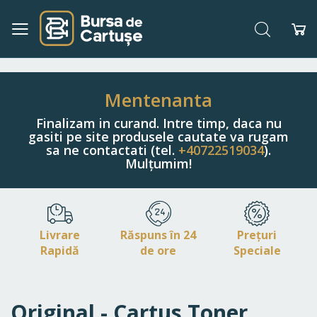
Căutare
Co
Navigați
la
Conținut
Mentenanta
Finalizam in curand. Intre timp, daca nu
gasiti pe site produsele cautate va rugam
sa ne contactati (tel.
+40722519034
).
Mulțumim!
Livrare
Răspuns în 24
Prețuri
Rapidă
de ore
Speciale
Original - Cartus Toner