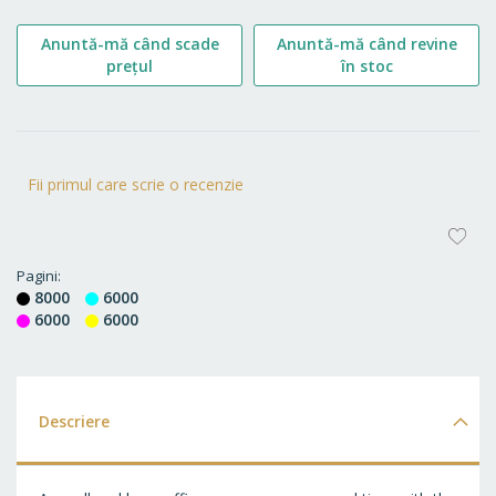
Anuntă-mă când scade
Anuntă-mă când revine
prețul
în stoc
Fii primul care scrie o recenzie
AD
LA
Pagini
8000
6000
FA
6000
6000
Descriere