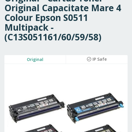
Original Capacitate Mare 4
Colour Epson S0511
Multipack -
(C13S051161/60/59/58)
Skip
IP Safe
Original
to
the
end
of
the
images
gallery