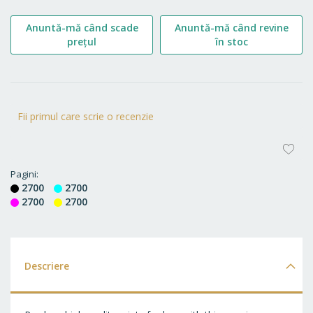
Anuntă-mă când scade
Anuntă-mă când revine
prețul
în stoc
Fii primul care scrie o recenzie
AD
LA
Pagini
2700
2700
FA
2700
2700
Descriere