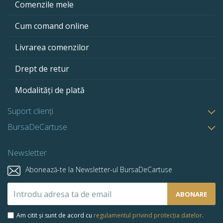
Comenzile mele
Cum comand online
Livrarea comenzilor
Drept de retur
Modalități de plată
Suport clienți
BursaDeCartuse
Newsletter
Abonează-te la Newsletter-ul BursaDeCartuse
Abonează-
ABONARE
te
la
Am citit și sunt de acord cu
regulamentul privind protecția datelor
.
newsletter-