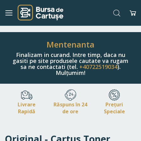
Căutare
Co
Navigați
la
Conținut
Mentenanta
Finalizam in curand. Intre timp, daca nu
gasiti pe site produsele cautate va rugam
sa ne contactati (tel.
+40722519034
).
Mulțumim!
Livrare
Răspuns în 24
Prețuri
Rapidă
de ore
Speciale
Original - Cartus Toner