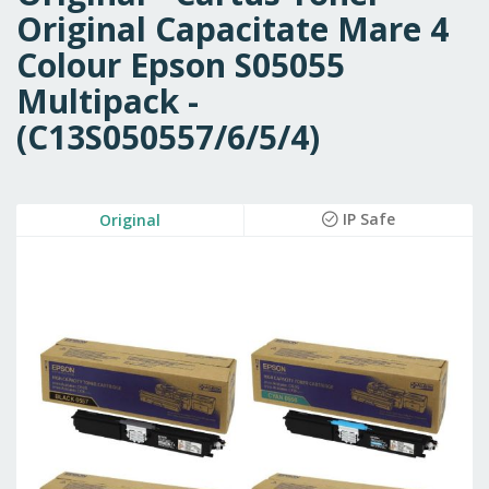
Original Capacitate Mare 4
Colour Epson S05055
Multipack -
(C13S050557/6/5/4)
Skip
IP Safe
Original
to
the
end
of
the
images
gallery