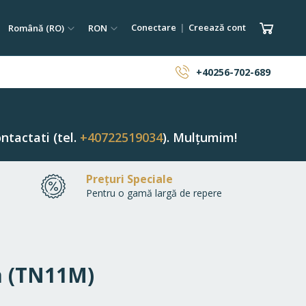
tare
Limba
Monedă
Coșul 
Conectare
Creează cont
Română (RO)
RON
ăutare
+40256-702-689
ntactati (tel.
+40722519034
). Mulțumim!
Prețuri Speciale
Pentru o gamă largă de repere
a (TN11M)