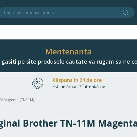
Cău
C
Mentenanta
u gasiti pe site produsele cautate va rugam sa ne co
Răspuns în 24 de ore
Ești nelămurit? Întreabă-ne
11M Magenta (TN11M)
riginal Brother TN-11M Magent