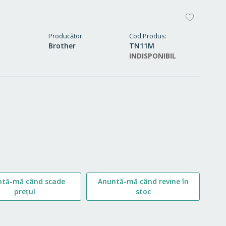
ADAUG
LA
Producător
Cod Produs
Brother
TN11M
FAVORI
INDISPONIBIL
ntă-mă când scade
Anuntă-mă când revine în
prețul
stoc