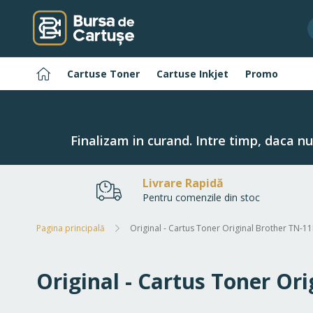
Navigați
la
Conținut
Pagina
Cartuse Toner
Cartuse Inkjet
Promo
principală
Finalizam in curand. Intre timp, daca n
Livrare Rapidă
Pentru comenzile din stoc
Pagina principală
Original - Cartus Toner Original Brother TN-
Original - Cartus Toner O