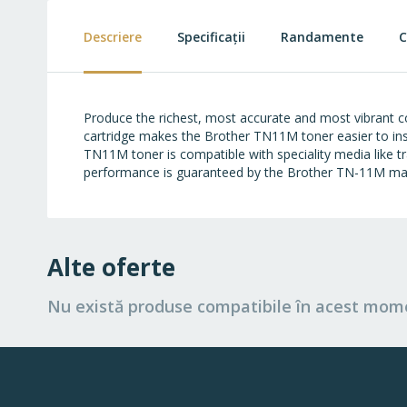
beginning
of
Descriere
Specificații
Randamente
C
the
images
gallery
Produce the richest, most accurate and most vibrant c
cartridge makes the Brother TN11M toner easier to ins
TN11M toner is compatible with speciality media like tra
performance is guaranteed by the Brother TN-11M ma
Alte oferte
Nu există produse compatibile în acest mom