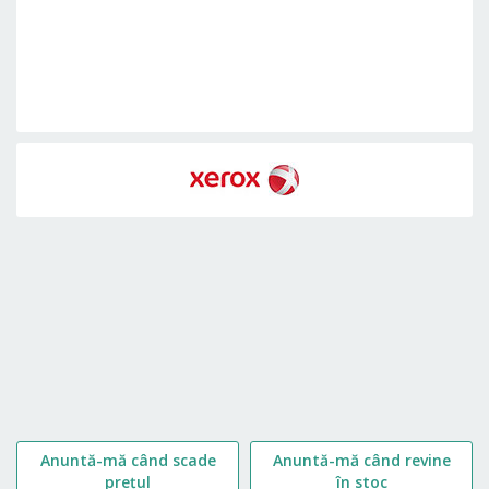
Skip
to
the
beginning
of
the
images
gallery
Anuntă-mă când scade
Anuntă-mă când revine
prețul
în stoc