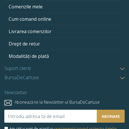
Comenzile mele
Cum comand online
Livrarea comenzilor
Drept de retur
Modalități de plată
Suport clienți
BursaDeCartuse
Newsletter
Abonează-te la Newsletter-ul BursaDeCartuse
Abonează-
ABONARE
te
la
Am citit și sunt de acord cu
regulamentul privind protecția datelor
.