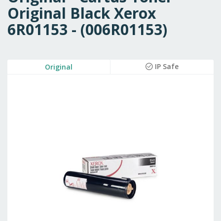
Original Black Xerox
6R01153 - (006R01153)
Skip
IP Safe
Original
to
the
end
of
the
images
gallery