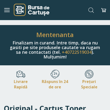
Căutare
Co
Navigați
la
Conținut
Mentenanta
Finalizam in curand. Intre timp, daca nu
gasiti pe site produsele cautate va rugam
sa ne contactati (tel.
+40722519034
).
Mulțumim!
Livrare
Răspuns în 24
Prețuri
Rapidă
de ore
Speciale
Original - Cartus Toner