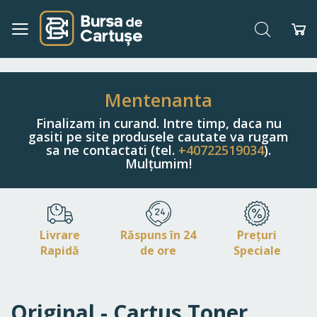
Căutare
Co
Navigați
la
Conținut
Mentenanta
Finalizam in curand. Intre timp, daca nu
gasiti pe site produsele cautate va rugam
sa ne contactati (tel.
+40722519034
).
Mulțumim!
Livrare
Răspuns în 24
Prețuri
Rapidă
de ore
Speciale
Original - Cartus Toner