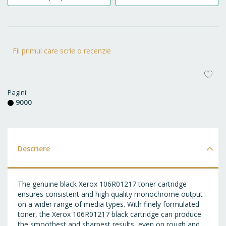
Fii primul care scrie o recenzie
AD
LA
Pagini
9000
FA
Descriere
The genuine black Xerox 106R01217 toner cartridge
ensures consistent and high quality monochrome output
on a wider range of media types. With finely formulated
toner, the Xerox 106R01217 black cartridge can produce
the smoothest and sharpest results, even on rough and