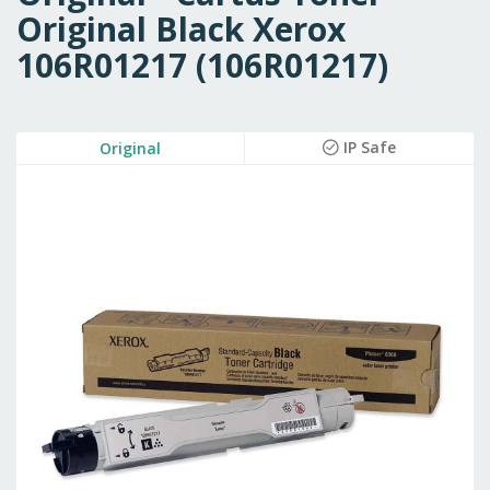
Original Black Xerox
106R01217 (106R01217)
Skip
IP Safe
Original
to
the
end
of
the
images
gallery