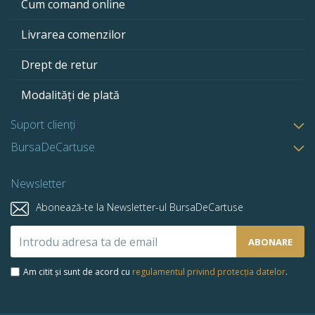
Cum comand online
Livrarea comenzilor
Drept de retur
Modalități de plată
Suport clienți
BursaDeCartuse
Newsletter
Abonează-te la Newsletter-ul BursaDeCartuse
Abonează-
ABONARE
te
la
Am citit și sunt de acord cu
regulamentul privind protecția datelor
.
newsletter-
ul
nostru: