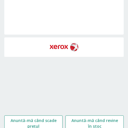
Skip
to
the
beginning
of
the
images
gallery
Anuntă-mă când scade
Anuntă-mă când revine
prețul
în stoc