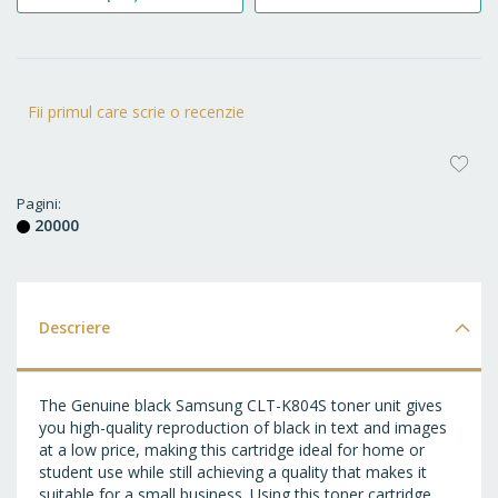
Fii primul care scrie o recenzie
AD
LA
Pagini
20000
FA
Descriere
The Genuine black Samsung CLT-K804S toner unit gives
you high-quality reproduction of black in text and images
at a low price, making this cartridge ideal for home or
student use while still achieving a quality that makes it
suitable for a small business. Using this toner cartridge,