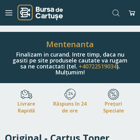
Căutare
Co
Navigați
la
Conținut
Mentenanta
Finalizam in curand. Intre timp, daca nu
gasiti pe site produsele cautate va rugam
sa ne contactati (tel.
+40722519034
).
Mulțumim!
Livrare
Răspuns în 24
Prețuri
Rapidă
de ore
Speciale
Original - Cartus Toner