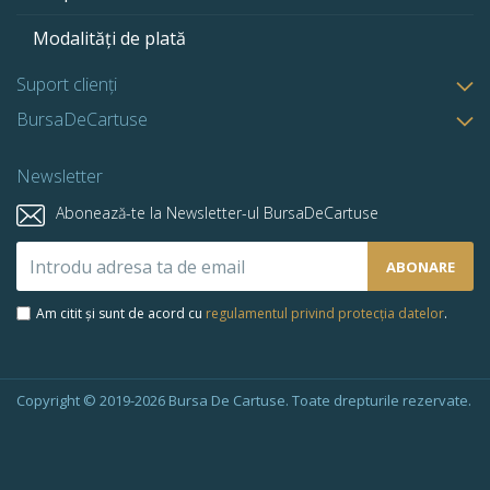
Modalități de plată
Suport clienți
BursaDeCartuse
Newsletter
Abonează-te la Newsletter-ul BursaDeCartuse
Abonează-
ABONARE
te
la
Am citit și sunt de acord cu
regulamentul privind protecția datelor
.
newsletter-
ul
nostru:
Copyright © 2019-2026 Bursa De Cartuse. Toate drepturile rezervate.