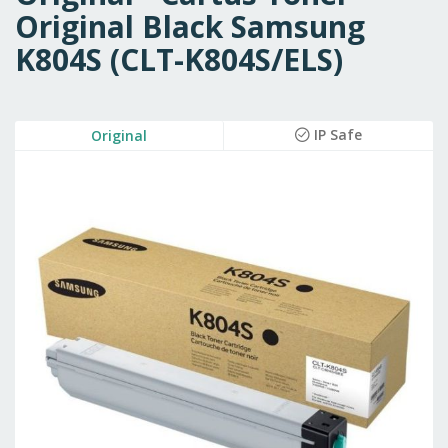
Original Black Samsung
K804S (CLT-K804S/ELS)
Skip
IP Safe
Original
to
the
end
of
the
images
gallery