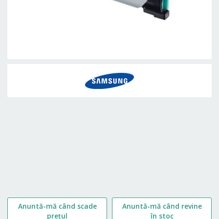
Skip
to
the
beginning
of
the
images
gallery
Anuntă-mă când scade
Anuntă-mă când revine
prețul
în stoc